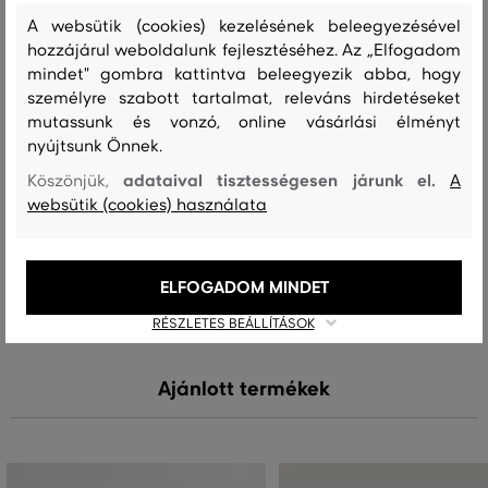
Összetétel
A websütik (cookies) kezelésének beleegyezésével
hozzájárul weboldalunk fejlesztéséhez. Az „Elfogadom
mindet" gombra kattintva beleegyezik abba, hogy
felső anyag
személyre szabott tartalmat, releváns hirdetéseket
GYAPJÚ
mutassunk és vonzó, online vásárlási élményt
100 %
nyújtsunk Önnek.
adataival tisztességesen járunk el.
Köszönjük,
A
websütik (cookies) használata
Kezelési útmutató
MOSÁS
FEHÉRÍTÉS
SZÁRÍTÁS
VASALÁS
TISZTÍTÁS
ELFOGADOM MINDET
RÉSZLETES BEÁLLÍTÁSOK
Ajánlott termékek