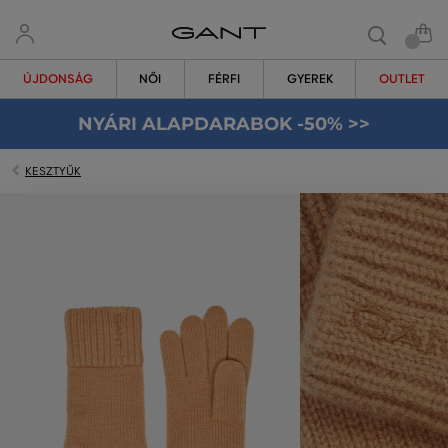
ÚJDONSÁG
NŐI
FÉRFI
GYEREK
OUTLET
NYÁRI ALAPDARABOK -50% >>
KESZTYŰK