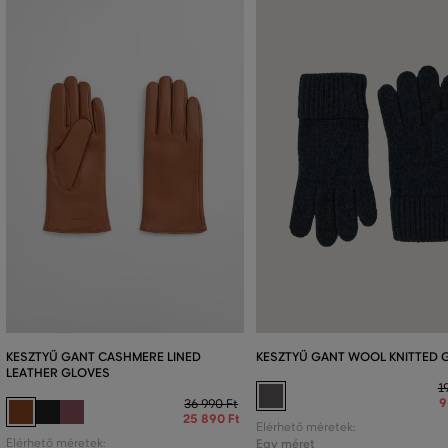
KESZTYŰ GANT CASHMERE LINED
KESZTYŰ GANT WOOL KNITTED 
LEATHER GLOVES
1
9
36 990 Ft
25 890 Ft
Elérhető méretek:
Elérhető méretek:
Egy méret