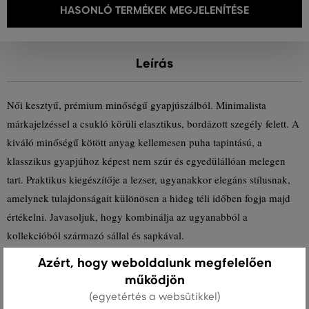
HASONLÓ TERMÉKEK MEGJELENÍTÉSE
Leírás
Női kesztyű, prémium minőségű gyapjúszálból. Minimalista
márkajelzéssel a csukló körüli elasztikus, bordázott szegély felett. A
kiváló minőségű kötött anyag kellemesen puha tapintású, a
klasszikus gyapjúhoz képest nem szúr és egyedülállóan melegen
tart. Praktikus kiegészítője a lezser, ugyanakkor elegáns stílusnak,
amelynek tulajdonságait különösen a hideg téli időben fogja majd
értékelni. Javasoljuk, hogy kombinálja az ugyanabból a
kollekcióból származó sállal és sapkával.
Azért, hogy weboldalunk megfelelően
Szezon: FW23
Termék kódja
4930017-623-GC-207
működjön
(egyetértés a websütikkel)