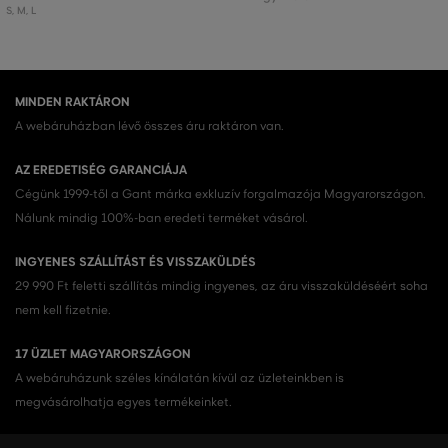
S
,
M
,
L
MINDEN RAKTÁRON
A webáruházban lévő összes áru raktáron van.
AZ EREDETISÉG GARANCIÁJA
Cégünk 1999-től a Gant márka exkluzív forgalmazója Magyarországon.
Nálunk mindig 100%-ban eredeti terméket vásárol.
INGYENES SZÁLLÍTÁST ÉS VISSZAKÜLDÉS
29 990 Ft feletti szállítás mindig ingyenes, az áru visszaküldéséért soha
nem kell fizetnie.
17 ÜZLET MAGYARORSZÁGON
A webáruházunk széles kínálatán kívül az üzleteinkben is
megvásárolhatja egyes termékeinket.