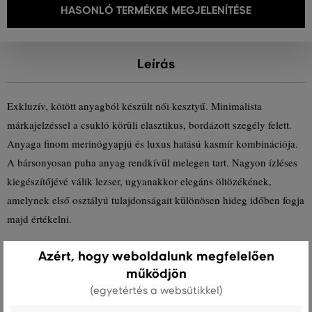
HASONLÓ TERMÉKEK MEGJELENÍTÉSE
Leírás
Exkluzív, kötött anyagból készült női kesztyű. Minimalista
márkajelzéssel a csukló körüli elasztikus, bordázott szegély felett.
Anyaga finom merinógyapjú és luxus hatású kasmír kombinációja.
A bársonyosan puha anyag rendkívül melegen tart. Nagyon ízléses
kiegészítőjévé válik lezser, ugyanakkor elegáns öltözékének,
amelynek első osztályú tulajdonságait különösen hideg időben fogja
majd értékelni.
Azért, hogy weboldalunk megfelelően
Szezon: FW23
Termék kódja
4930018-623-GC-248
működjön
(egyetértés a websütikkel)
Összetétel