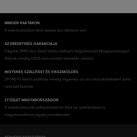
MINDEN RAKTÁRON
A webáruházban lévő összes áru raktáron van.
AZ EREDETISÉG GARANCIÁJA
Cégünk 1999-től a Gant márka exkluzív forgalmazója Magyarországon.
Nálunk mindig 100%-ban eredeti terméket vásárol.
INGYENES SZÁLLÍTÁST ÉS VISSZAKÜLDÉS
29 990 Ft feletti szállítás mindig ingyenes, az áru visszaküldéséért soha
nem kell fizetnie.
17 ÜZLET MAGYARORSZÁGON
A webáruházunk széles kínálatán kívül az üzleteinkben is
megvásárolhatja egyes termékeinket.