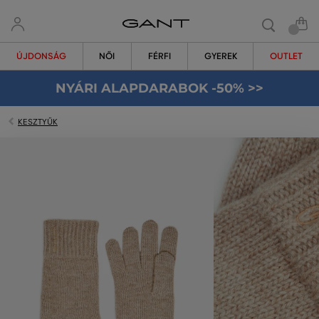
ÚJDONSÁG
NŐI
FÉRFI
GYEREK
OUTLET
NYÁRI ALAPDARABOK -50% >>
KESZTYŰK