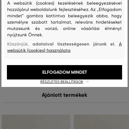
A websütik (cookies) kezelésének beleegyezésével
hozzájárul weboldalunk fejlesztéséhez. Az „Elfogadom
felső anyag
mindet" gombra kattintva beleegyezik abba, hogy
MERINO GYAPJÚ
KASMÍR
személyre szabott tartalmat, releváns hirdetéseket
90 %
10 %
mutassunk és vonzó, online vásárlási élményt
nyújtsunk Önnek.
adataival tisztességesen járunk el.
Köszönjük,
A
Kezelési útmutató
websütik (cookies) használata
MOSÁS
FEHÉRÍTÉS
SZÁRÍTÁS
VASALÁS
TISZTÍTÁS
ELFOGADOM MINDET
RÉSZLETES BEÁLLÍTÁSOK
Ajánlott termékek