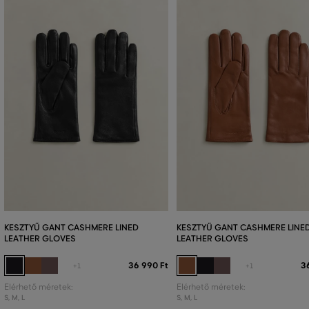
KESZTYŰ GANT CASHMERE LINED
KESZTYŰ GANT CASHMERE LINE
LEATHER GLOVES
LEATHER GLOVES
36 990 Ft
3
+1
+1
Elérhető méretek:
Elérhető méretek:
S
,
M
,
L
S
,
M
,
L