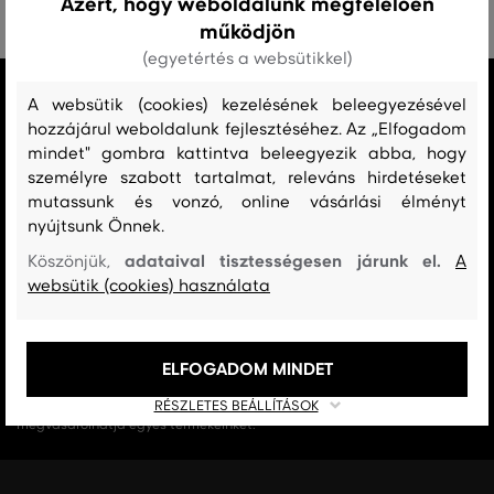
Azért, hogy weboldalunk megfelelően
működjön
(egyetértés a websütikkel)
MINDEN RAKTÁRON
A websütik (cookies) kezelésének beleegyezésével
A webáruházban lévő összes áru raktáron van.
hozzájárul weboldalunk fejlesztéséhez. Az „Elfogadom
mindet" gombra kattintva beleegyezik abba, hogy
AZ EREDETISÉG GARANCIÁJA
személyre szabott tartalmat, releváns hirdetéseket
Cégünk 1999-től a Gant márka exkluzív forgalmazója Magyarországon.
mutassunk és vonzó, online vásárlási élményt
Nálunk mindig 100%-ban eredeti terméket vásárol.
nyújtsunk Önnek.
adataival tisztességesen járunk el.
Köszönjük,
A
INGYENES SZÁLLÍTÁST ÉS VISSZAKÜLDÉS
websütik (cookies) használata
29 990 Ft feletti szállítás mindig ingyenes, az áru visszaküldéséért soha
nem kell fizetnie.
ELFOGADOM MINDET
17 ÜZLET MAGYARORSZÁGON
A webáruházunk széles kínálatán kívül az üzleteinkben is
RÉSZLETES BEÁLLÍTÁSOK
megvásárolhatja egyes termékeinket.