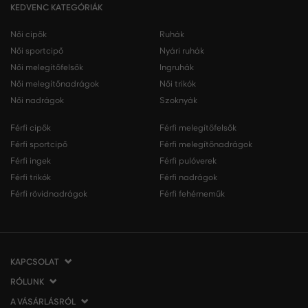
KEDVENC KATEGÓRIÁK
Női cipők
Ruhák
Női sportcipő
Nyári ruhák
Női melegítőfelsők
Ingruhák
Női melegítőnadrágok
Női trikók
Női nadrágok
Szoknyák
Férfi cipők
Férfi melegítőfelsők
Férfi sportcipő
Férfi melegítőnadrágok
Férfi ingek
Férfi pulóverek
Férfi trikók
Férfi nadrágok
Férfi rövidnadrágok
Férfi fehérneműk
KAPCSOLAT
RÓLUNK
VERMONT Services Slovakia s. r. o.
Vlčie hrdlo 53
A VÁSÁRLÁSRÓL
Cégünkről