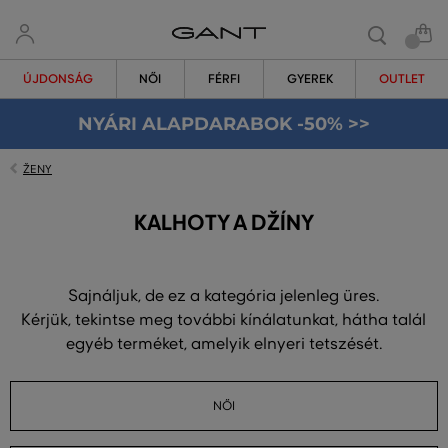
ÚJDONSÁG
NŐI
FÉRFI
GYEREK
OUTLET
NYÁRI ALAPDARABOK -50% >>
ŽENY
KALHOTY A DŽÍNY
Sajnáljuk, de ez a kategória jelenleg üres.
Kérjük, tekintse meg további kínálatunkat, hátha talál
egyéb terméket, amelyik elnyeri tetszését.
NŐI