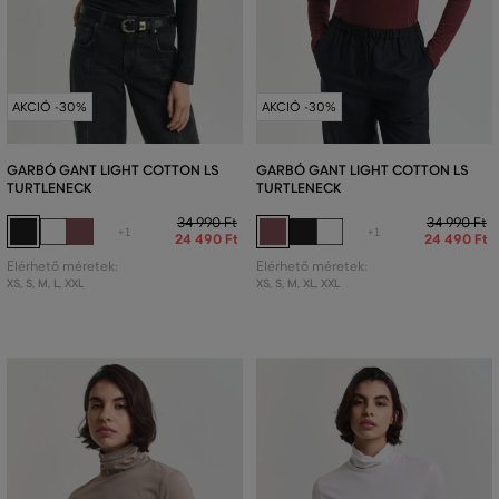
AKCIÓ -30%
AKCIÓ -30%
GARBÓ GANT LIGHT COTTON LS
GARBÓ GANT LIGHT COTTON LS
TURTLENECK
TURTLENECK
34 990 Ft
34 990 Ft
+1
+1
24 490 Ft
24 490 Ft
Elérhető méretek:
Elérhető méretek:
XS
,
S
,
M
,
L
,
XXL
XS
,
S
,
M
,
XL
,
XXL