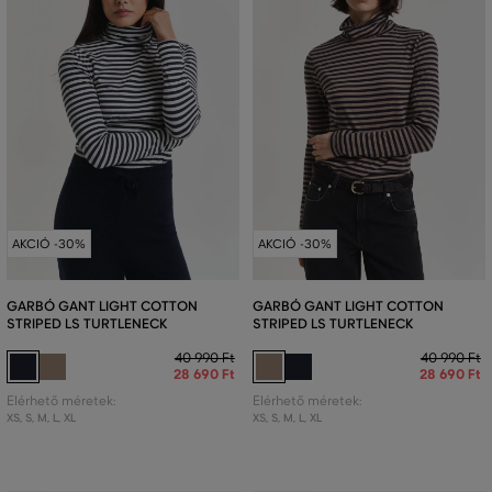
AKCIÓ -30%
AKCIÓ -30%
GARBÓ GANT LIGHT COTTON
GARBÓ GANT LIGHT COTTON
STRIPED LS TURTLENECK
STRIPED LS TURTLENECK
40 990 Ft
40 990 Ft
28 690 Ft
28 690 Ft
Elérhető méretek:
Elérhető méretek:
XS
,
S
,
M
,
L
,
XL
XS
,
S
,
M
,
L
,
XL