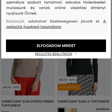
személyre szabott tartalmat, releváns hirdetéseket
mutassunk és vonzó, online vásárlási élményt
nyújtsunk Önnek.
adataival tisztességesen járunk el.
Köszönjük,
A
websütik (cookies) használata
ELFOGADOM MINDET
RÉSZLETES BEÁLLÍTÁSOK
AKCIÓ -50%
AKCIÓ -50%
UTOLSÓ ESÉLY
GARBÓ GANT SLIM STRIPED RIBBED
GARBÓ GANT SLIM LS TURTLENECK
TURTLENECK
34 990 Ft