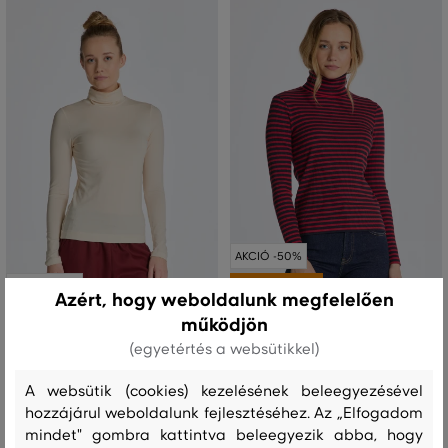
AKCIÓ -50%
AKCIÓ -50%
UTOLSÓ ESÉLY
Azért, hogy weboldalunk megfelelően
működjön
GARBÓ GANT SLIM LS TURTLENECK
GARBÓ GANT SLIM STRIPED RIBBED
(egyetértés a websütikkel)
TURTLENECK
34 990 Ft
17 490 Ft
A websütik (cookies) kezelésének beleegyezésével
48 990 Ft
24 490 Ft
hozzájárul weboldalunk fejlesztéséhez. Az „Elfogadom
Elérhető méretek:
L
,
XL
Elérhető méretek:
mindet" gombra kattintva beleegyezik abba, hogy
S
,
XXL