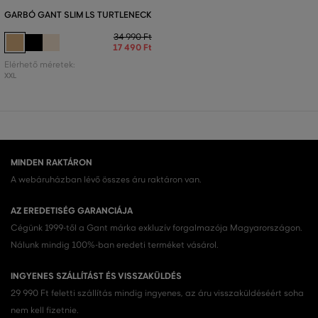
GARBÓ GANT SLIM LS TURTLENECK
34 990 Ft
17 490 Ft
Elérhető méretek:
XXL
MINDEN RAKTÁRON
A webáruházban lévő összes áru raktáron van.
AZ EREDETISÉG GARANCIÁJA
Cégünk 1999-től a Gant márka exkluzív forgalmazója Magyarországon.
Nálunk mindig 100%-ban eredeti terméket vásárol.
INGYENES SZÁLLÍTÁST ÉS VISSZAKÜLDÉS
29 990 Ft feletti szállítás mindig ingyenes, az áru visszaküldéséért soha
nem kell fizetnie.