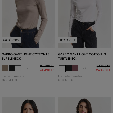
AKCIÓ -30%
AKCIÓ -30%
GARBÓ GANT LIGHT COTTON LS
GARBÓ GANT LIGHT COTTON LS
TURTLENECK
TURTLENECK
34 990 Ft
34 990 Ft
+1
+1
24 490 Ft
24 490 Ft
Elérhető méretek:
Elérhető méretek:
XS
,
S
,
M
,
L
,
XL
XS
,
S
,
M
,
L
,
XL