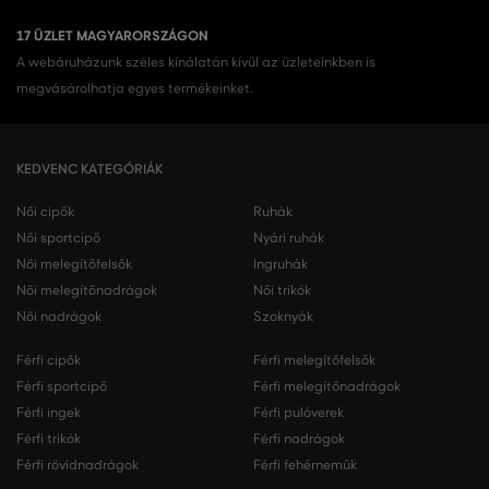
17 ÜZLET MAGYARORSZÁGON
A webáruházunk széles kínálatán kívül az üzleteinkben is
megvásárolhatja egyes termékeinket.
KEDVENC KATEGÓRIÁK
Női cipők
Ruhák
Női sportcipő
Nyári ruhák
Női melegítőfelsők
Ingruhák
Női melegítőnadrágok
Női trikók
Női nadrágok
Szoknyák
Férfi cipők
Férfi melegítőfelsők
Férfi sportcipő
Férfi melegítőnadrágok
Férfi ingek
Férfi pulóverek
Férfi trikók
Férfi nadrágok
Férfi rövidnadrágok
Férfi fehérneműk