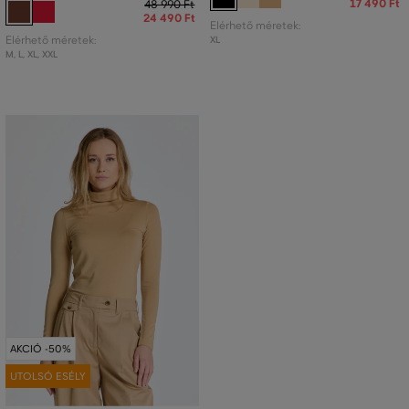
17 490 Ft
48 990 Ft
24 490 Ft
Elérhető méretek:
Elérhető méretek:
XL
M
,
L
,
XL
,
XXL
AKCIÓ -50%
UTOLSÓ ESÉLY