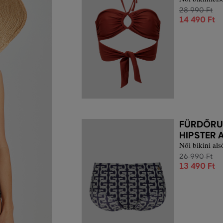
28 990 Ft
14 490 Ft
FÜRDŐRUH
HIPSTER 
Női bikini als
26 990 Ft
13 490 Ft