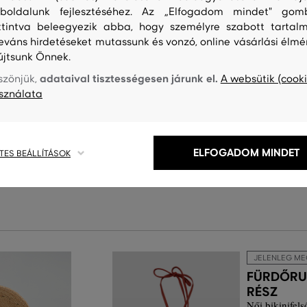
boldalunk fejlesztéséhez. Az „Elfogadom mindet" gom
ttintva beleegyezik abba, hogy személyre szabott tartalm
leváns hirdetéseket mutassunk és vonzó, online vásárlási élmé
újtsunk Önnek.
adataival tisztességesen járunk el.
szönjük,
A websütik (cooki
sználata
S
TISZTÍTÁS
ELFOGADOM MINDET
TES BEÁLLÍTÁSOK
JELENLEG ME
FÜRDŐRU
RÉSZ
Női bikinifels