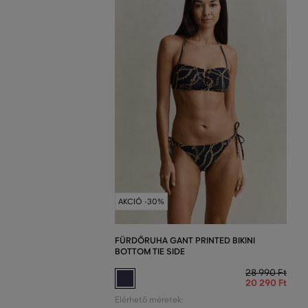
AKCIÓ -30%
FÜRDŐRUHA GANT PRINTED BIKINI
BOTTOM TIE SIDE
28 990 Ft
20 290 Ft
Elérhető méretek: