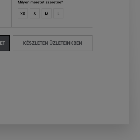
Milyen méretet szeretne?
XS
S
M
L
ET
KÉSZLETEN ÜZLETEINKBEN