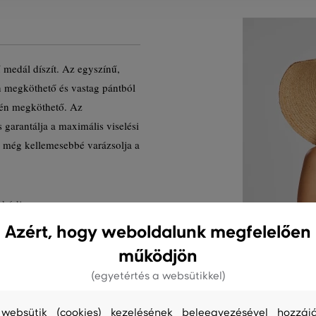
ű medál díszít. Az egyszínű,
n megköthető és vastag pántból
ntén megköthető. Az
 garantálja a maximális viselési
y még kellemesebbé varázsolja a
 kódja
Azért, hogy weboldalunk megfelelően
működjön
(egyetértés a websütikkel)
websütik (cookies) kezelésének beleegyezésével hozzájá