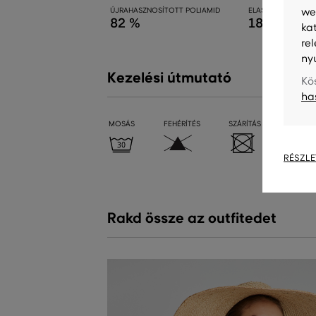
ÚJRAHASZNOSÍTOTT POLIAMID
ELASZTÁN
we
82 %
18 %
ka
re
ny
Kezelési útmutató
Kö
ha
MOSÁS
FEHÉRÍTÉS
SZÁRÍTÁS
VASALÁ
RÉSZLE
Rakd össze az outfitedet