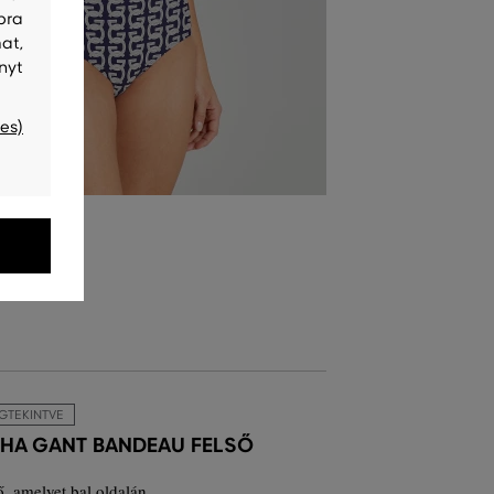
bra
at,
nyt
es)
GTEKINTVE
HA GANT BANDEAU FELSŐ
ő, amelyet bal oldalán...