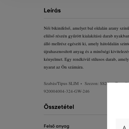
Leírás
Női bikinifelső, amelyet bal oldalán arany szín
elülső részén gyűrött kialakítású darab nyakba
álló mellrész egészíti ki, amely hátoldalán szi
újrahasznosított anyag és a minőségi kivitelezés
kényelmet. Egy rendkívül stílusos darab, amel
nyarat az Ön számára.
Szabás/Típus
SLIM
Szezon: SS24
Termék
920004004-324-GW-246
Összetétel
felső anyag
A 