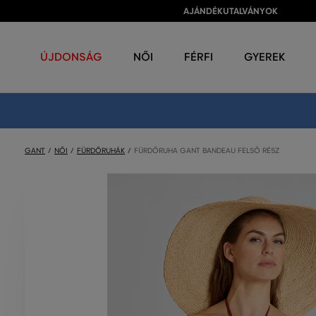
AJÁNDÉKUTALVÁNYOK
ÚJDONSÁG
NŐI
FÉRFI
GYEREK
GANT
NŐI
FÜRDŐRUHÁK
FÜRDŐRUHA GANT BANDEAU FELSŐ RÉSZ