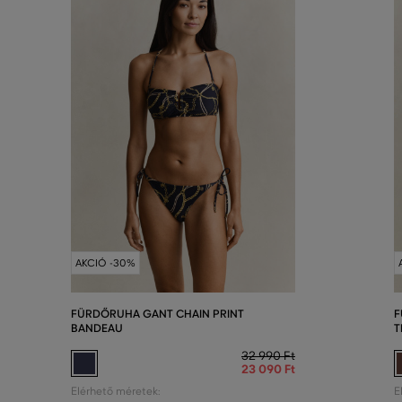
AKCIÓ -30%
FÜRDŐRUHA GANT CHAIN PRINT
F
BANDEAU
T
32 990 Ft
23 090 Ft
Elérhető méretek:
E