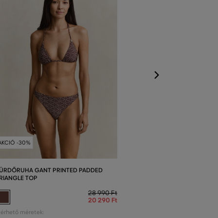
Elérhető méretek
XS
,
S
,
M
,
L
,
XL
AKCIÓ -30%
ÜRDŐRUHA GANT PRINTED PADDED
RIANGLE TOP
28 990 Ft
20 290 Ft
lérhető méretek: