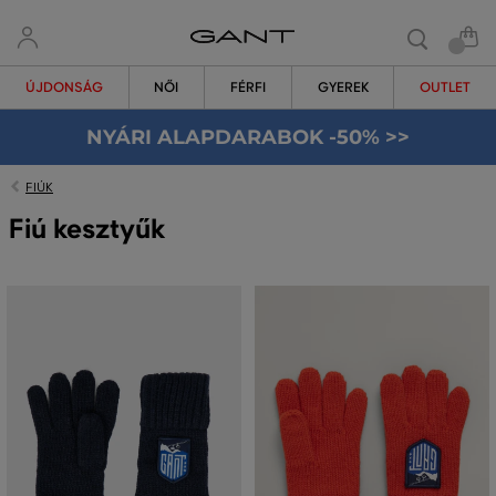
ÚJDONSÁG
NŐI
FÉRFI
GYEREK
OUTLET
NYÁRI ALAPDARABOK -50% >>
FIÚK
Fiú kesztyűk