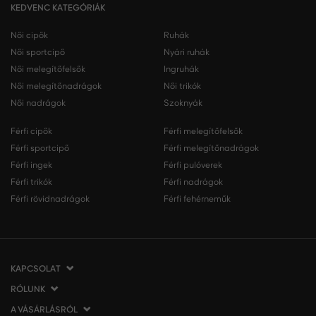
KEDVENC KATEGÓRIÁK
Női cipők
Ruhák
Női sportcipő
Nyári ruhák
Női melegítőfelsők
Ingruhák
Női melegítőnadrágok
Női trikók
Női nadrágok
Szoknyák
Férfi cipők
Férfi melegítőfelsők
Férfi sportcipő
Férfi melegítőnadrágok
Férfi ingek
Férfi pulóverek
Férfi trikók
Férfi nadrágok
Férfi rövidnadrágok
Férfi fehérneműk
KAPCSOLAT
RÓLUNK
VERMONT Services Slovakia s. r. o.
Vlčie hrdlo 53
A VÁSÁRLÁSRÓL
Cégünkről