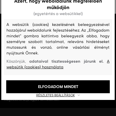
Azért, hogy weboldalunk megfelelően
működjön
(egyetértés a websütikkel)
MINDEN RAKTÁRON
A websütik (cookies) kezelésének beleegyezésével
A webáruházban lévő összes áru raktáron van.
hozzájárul weboldalunk fejlesztéséhez. Az „Elfogadom
mindet" gombra kattintva beleegyezik abba, hogy
AZ EREDETISÉG GARANCIÁJA
személyre szabott tartalmat, releváns hirdetéseket
Cégünk 1999-től a Gant márka exkluzív forgalmazója Magyarországon.
mutassunk és vonzó, online vásárlási élményt
Nálunk mindig 100%-ban eredeti terméket vásárol.
nyújtsunk Önnek.
adataival tisztességesen járunk el.
Köszönjük,
A
INGYENES SZÁLLÍTÁST ÉS VISSZAKÜLDÉS
websütik (cookies) használata
29 990 Ft feletti szállítás mindig ingyenes, az áru visszaküldéséért soha
nem kell fizetnie.
ELFOGADOM MINDET
17 ÜZLET MAGYARORSZÁGON
A webáruházunk széles kínálatán kívül az üzleteinkben is
RÉSZLETES BEÁLLÍTÁSOK
megvásárolhatja egyes termékeinket.