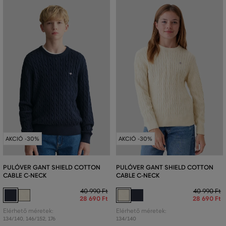
AKCIÓ -30%
AKCIÓ -30%
PULÓVER GANT SHIELD COTTON
PULÓVER GANT SHIELD COTTON
CABLE C-NECK
CABLE C-NECK
40 990 Ft
40 990 Ft
28 690 Ft
28 690 Ft
Elérhető méretek:
Elérhető méretek:
134/140
,
146/152
,
176
134/140