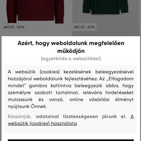
AKCIÓ -30%
AKCIÓ -30%
Azért, hogy weboldalunk megfelelően
PULÓVER GANT MICRO TEXTURE
PULÓVER GANT COTTON CABLE
működjön
HALF ZIP
HALF ZIP
(egyetértés a websütikkel)
52 990 Ft
48 990 Ft
37 090 Ft
34 290 Ft
A websütik (cookies) kezelésének beleegyezésével
Elérhető méretek:
Elérhető méretek:
92
,
98/104
,
110/116
,
122/128
92
,
98/104
,
110/116
,
122/128
hozzájárul weboldalunk fejlesztéséhez. Az „Elfogadom
mindet" gombra kattintva beleegyezik abba, hogy
személyre szabott tartalmat, releváns hirdetéseket
mutassunk és vonzó, online vásárlási élményt
nyújtsunk Önnek.
adataival tisztességesen járunk el.
Köszönjük,
A
websütik (cookies) használata