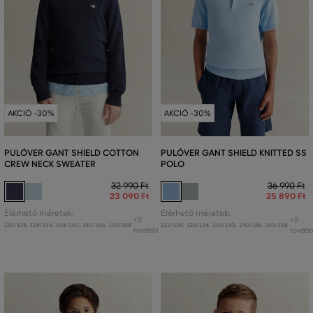
AKCIÓ -30%
AKCIÓ -30%
PULÓVER GANT SHIELD COTTON
PULÓVER GANT SHIELD KNITTED SS
CREW NECK SWEATER
POLO
32 990 Ft
36 990 Ft
23 090 Ft
25 890 Ft
Elérhető méretek:
Elérhető méretek:
+2
+2
122/128
,
128/134
,
134/140
,
140/146
,
152/158
122/128
,
128/134
,
134/140
,
140/146
,
152/158
további
tovább