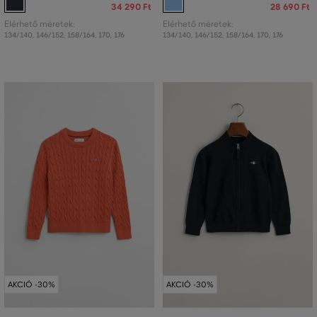
34 290 Ft
28 690 Ft
Elérhető méretek:
Elérhető méretek:
134/140
,
146/152
,
158/164
,
170
,
176
134/140
,
146/152
,
158/164
,
170
,
176
AKCIÓ -30%
AKCIÓ -30%