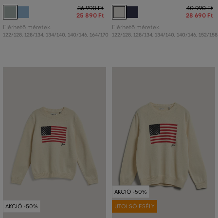
36 990 Ft
40 990 Ft
25 890 Ft
28 690 Ft
Elérhető méretek:
Elérhető méretek:
122/128
,
128/134
,
134/140
,
140/146
,
164/170
122/128
,
128/134
,
134/140
,
140/146
,
152/158
AKCIÓ -50%
AKCIÓ -50%
UTOLSÓ ESÉLY