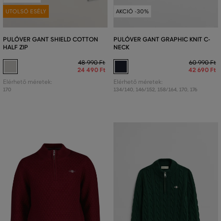
UTOLSÓ ESÉLY
AKCIÓ -30%
PULÓVER GANT SHIELD COTTON
PULÓVER GANT GRAPHIC KNIT C-
HALF ZIP
NECK
48 990 Ft
60 990 Ft
24 490 Ft
42 690 Ft
Elérhető méretek:
Elérhető méretek:
170
134/140
,
146/152
,
158/164
,
170
,
176