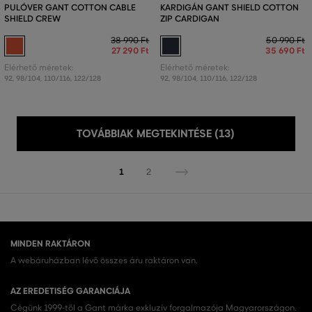
PULÓVER GANT COTTON CABLE
KARDIGÁN GANT SHIELD COTTON
SHIELD CREW
ZIP CARDIGAN
38 990 Ft
50 990 Ft
27 290 Ft
35 690 Ft
Elérhető méretek:
Elérhető méretek:
92
,
98/104
,
110/116
,
122/128
92
,
98/104
,
110/116
,
122/128
TOVÁBBIAK MEGTEKINTÉSE (13)
1
2
MINDEN RAKTÁRON
A webáruházban lévő összes áru raktáron van.
AZ EREDETISÉG GARANCIÁJA
Cégünk 1999-től a Gant márka exkluzív forgalmazója Magyarországon.