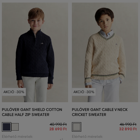
AKCIÓ -30%
AKCIÓ -30%
PULÓVER GANT SHIELD COTTON
PULÓVER GANT CABLE V NECK
CABLE HALF ZIP SWEATER
CRICKET SWEATER
40 990 Ft
46 990 Ft
28 690 Ft
32 890 Ft
Elérhető méretek:
Elérhető méretek:
+1