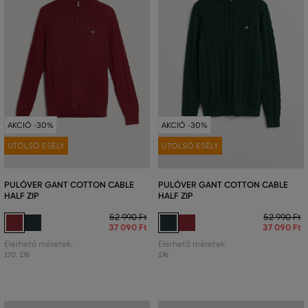
AKCIÓ -30%
AKCIÓ -30%
UTOLSÓ ESÉLY
UTOLSÓ ESÉLY
PULÓVER GANT COTTON CABLE
PULÓVER GANT COTTON CABLE
HALF ZIP
HALF ZIP
52 990 Ft
52 990 Ft
37 090 Ft
37 090 Ft
Elérhető méretek:
Elérhető méretek:
170
,
176
176