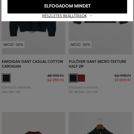
ELFOGADOM MINDET
RÉSZLETES BEÁLLÍTÁSOK
AKCIÓ -30%
AKCIÓ -30%
KARDIGÁN GANT CASUAL COTTON
PULÓVER GANT MICRO TEXTURE
CARDIGAN
HALF ZIP
48 990 Ft
52 990 Ft
34 290 Ft
37 090 Ft
Elérhető méretek:
Elérhető méretek:
134/140
,
170
92
,
98/104
,
122/128