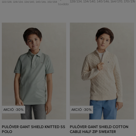
128/134
,
134/140
,
140/146
,
164/170
,
170/176
122/128
,
128/134
,
134/140
,
140/146
,
152/158
további
AKCIÓ -30%
AKCIÓ -30%
PULÓVER GANT SHIELD KNITTED SS
PULÓVER GANT SHIELD COTTON
POLO
CABLE HALF ZIP SWEATER