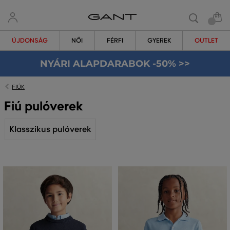
ÚJDONSÁG
NŐI
FÉRFI
GYEREK
OUTLET
NYÁRI ALAPDARABOK -50% >>
FIÚK
Fiú pulóverek
Klasszikus pulóverek