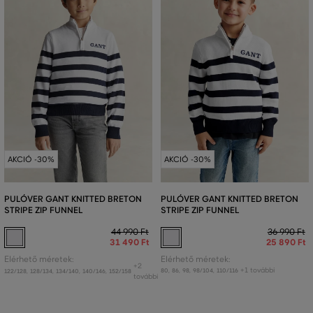
AKCIÓ -30%
AKCIÓ -30%
PULÓVER GANT KNITTED BRETON
PULÓVER GANT KNITTED BRETON
STRIPE ZIP FUNNEL
STRIPE ZIP FUNNEL
44 990 Ft
36 990 Ft
31 490 Ft
25 890 Ft
Elérhető méretek:
Elérhető méretek:
+2
+1 további
80
,
86
,
98
,
98/104
,
110/116
122/128
,
128/134
,
134/140
,
140/146
,
152/158
további