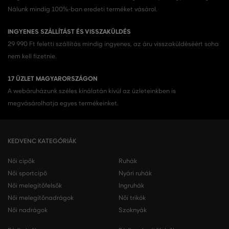
Nálunk mindig 100%-ban eredeti terméket vásárol.
INGYENES SZÁLLÍTÁST ÉS VISSZAKÜLDÉS
29 990 Ft feletti szállítás mindig ingyenes, az áru visszaküldéséért soha
nem kell fizetnie.
17 ÜZLET MAGYARORSZÁGON
A webáruházunk széles kínálatán kívül az üzleteinkben is
megvásárolhatja egyes termékeinket.
KEDVENC KATEGÓRIÁK
Női cipők
Ruhák
Női sportcipő
Nyári ruhák
Női melegítőfelsők
Ingruhák
Női melegítőnadrágok
Női trikók
Női nadrágok
Szoknyák