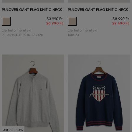
PULÓVER GANT FLAG KNIT C-NECK
PULÓVER GANT FLAG KNIT C-NECK
53 990 Ft
58 990 Ft
26 990 Ft
29 490 Ft
Elérhető méretek:
Elérhető méretek:
92
,
98/104
,
110/116
,
122/128
158/164
AKCIÓ -50%