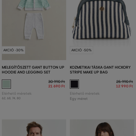
AKCIÓ -30%
AKCIÓ -50%
MELEGÍTŐSZETT GANT BUTTON UP
KOZMETIKAI TÁSKA GANT HICKORY
HOODIE AND LEGGING SET
STRIPE MAKE UP BAG
30 990 Ft
25 990 Ft
21 690 Ft
12 990 Ft
Elérhető méretek:
Elérhető méretek:
62
,
68
,
74
,
80
Egy méret