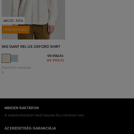
AKCIÓ -50%
UTOLSÓ ESÉLY
ING GANT REL US OXFORD SHIRT
99 990 Ft
49 990 Ft
Elérhető méretek:
S
MINDEN RAKTÁRON
A webáruházban lévő összes áru raktáron van.
AZ EREDETISÉG GARANCIÁJA