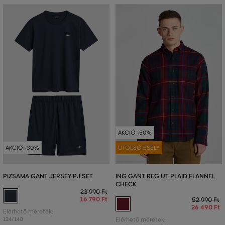
AKCIÓ -50%
AKCIÓ -30%
UTOLSÓ ESÉLY
PIZSAMA GANT JERSEY PJ SET
ING GANT REG UT PLAID FLANNEL
CHECK
23 990 Ft
16 790 Ft
52 990 Ft
26 490 Ft
Elérhető méretek:
134/140
Elérhető méretek: