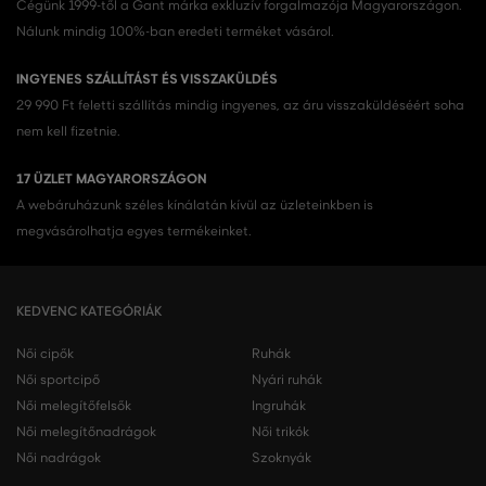
Cégünk 1999-től a Gant márka exkluzív forgalmazója Magyarországon.
Nálunk mindig 100%-ban eredeti terméket vásárol.
INGYENES SZÁLLÍTÁST ÉS VISSZAKÜLDÉS
29 990 Ft feletti szállítás mindig ingyenes, az áru visszaküldéséért soha
nem kell fizetnie.
17 ÜZLET MAGYARORSZÁGON
A webáruházunk széles kínálatán kívül az üzleteinkben is
megvásárolhatja egyes termékeinket.
KEDVENC KATEGÓRIÁK
Női cipők
Ruhák
Női sportcipő
Nyári ruhák
Női melegítőfelsők
Ingruhák
Női melegítőnadrágok
Női trikók
Női nadrágok
Szoknyák