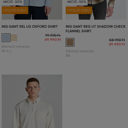
AKCIÓ -50%
AKCIÓ -50%
UTOLSÓ ESÉLY
UTOLSÓ ESÉLY
ING GANT REL US OXFORD SHIRT
ING GANT REG UT SHADOW CHECK
FLANNEL SHIRT
99 990 Ft
49 990 Ft
58 990 Ft
29 490 Ft
Elérhető méretek:
XS
,
S
,
L
Elérhető méretek:
XXL