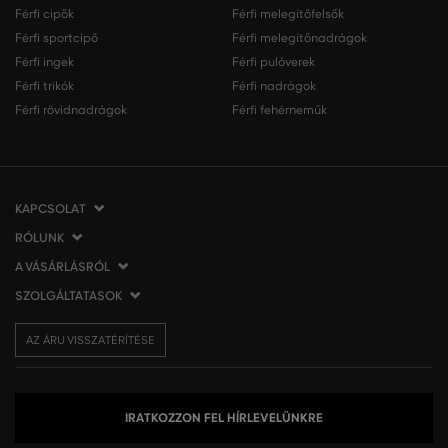
Férfi cipők
Férfi melegítőfelsők
Férfi sportcipő
Férfi melegítőnadrágok
Férfi ingek
Férfi pulóverek
Férfi trikók
Férfi nadrágok
Férfi rövidnadrágok
Férfi fehérneműk
KAPCSOLAT
RÓLUNK
VERMONT Services Slovakia s. r. o.
Vlčie hrdlo 53
A VÁSÁRLÁSRÓL
Cégünkről
821 07 Bratislava
Elérhetőség
SZOLGÁLTATASOK
A vásárlás menete
Szlovákia
VERMONT üzleteink
Általános szerződési feltételek
Szállítás és fizetés
tel.:
06 1 901 1901
Affiliate
AZ ÁRU VISSZATÉRÍTÉSE
Az áru visszatérítése/visszáru
Ajándékutalványok
info@eshopgant.hu
Sajtó
Panaszok
VERMONT Club
A sütik (cookies) használata
Személyes adatok kezelése
IRATKOZZON FEL HÍRLEVELÜNKRE