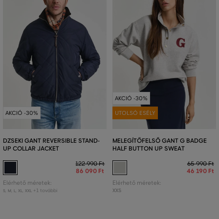
AKCIÓ -30%
AKCIÓ -30%
UTOLSÓ ESÉLY
DZSEKI GANT REVERSIBLE STAND-
MELEGÍTŐFELSŐ GANT G BADGE
UP COLLAR JACKET
HALF BUTTON UP SWEAT
122 990 Ft
65 990 Ft
86 090 Ft
46 190 Ft
Elérhető méretek:
Elérhető méretek:
+1 további
XXS
S
,
M
,
L
,
XL
,
XXL