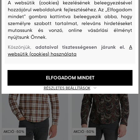
A websütik (cookies) kezelésének beleegyezésével
66 990 Ft
66 990 Ft
33 490 Ft
33 490 Ft
hozzájárul weboldalunk fejlesztéséhez. Az „Elfogadom
mindet" gombra kattintva beleegyezik abba, hogy
Elérhető méretek:
Elérhető méretek:
XXL
,
XXXL
XXL
személyre szabott tartalmat, releváns hirdetéseket
mutassunk és vonzó, online vásárlási élményt
nyújtsunk Önnek.
adataival tisztességesen járunk el.
Köszönjük,
A
websütik (cookies) használata
ELFOGADOM MINDET
RÉSZLETES BEÁLLÍTÁSOK
AKCIÓ -50%
AKCIÓ -50%