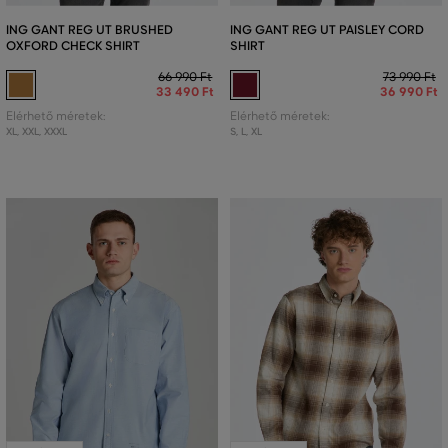
ING GANT REG UT BRUSHED
ING GANT REG UT PAISLEY CORD
OXFORD CHECK SHIRT
SHIRT
66 990 Ft
73 990 Ft
33 490 Ft
36 990 Ft
Elérhető méretek:
Elérhető méretek:
XL
,
XXL
,
XXXL
S
,
L
,
XL