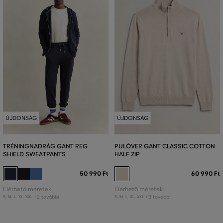
ÚJDONSÁG
ÚJDONSÁG
TRÉNINGNADRÁG GANT REG
PULÓVER GANT CLASSIC COTTON
SHIELD SWEATPANTS
HALF ZIP
50 990 Ft
60 990 Ft
Elérhető méretek:
Elérhető méretek:
+2 további
+3 további
S
,
M
,
L
,
XL
,
XXL
S
,
M
,
L
,
XL
,
XXL