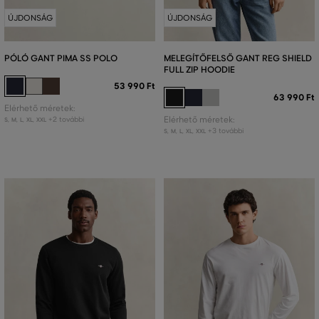
ÚJDONSÁG
ÚJDONSÁG
PÓLÓ GANT PIMA SS POLO
MELEGÍTŐFELSŐ GANT REG SHIELD
FULL ZIP HOODIE
53 990 Ft
63 990 Ft
Elérhető méretek:
+2 további
Elérhető méretek:
S
,
M
,
L
,
XL
,
XXL
+3 további
S
,
M
,
L
,
XL
,
XXL