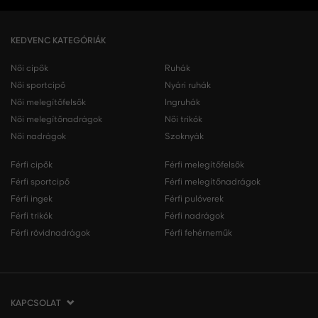
KEDVENC KATEGÓRIÁK
Női cipők
Ruhák
Női sportcipő
Nyári ruhák
Női melegítőfelsők
Ingruhák
Női melegítőnadrágok
Női trikók
Női nadrágok
Szoknyák
Férfi cipők
Férfi melegítőfelsők
Férfi sportcipő
Férfi melegítőnadrágok
Férfi ingek
Férfi pulóverek
Férfi trikók
Férfi nadrágok
Férfi rövidnadrágok
Férfi fehérneműk
KAPCSOLAT