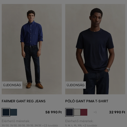
ÚJDONSÁG
ÚJDONSÁG
FARMER GANT REG JEANS
PÓLÓ GANT PIMA T-SHIRT
58 990 Ft
32 990 Ft
+1
Elérhető méretek:
Elérhető méretek:
+13 további
+2 további
30/32
,
31/32
,
32/32
,
33/32
,
34/32
S
,
M
,
L
,
XL
,
XXL