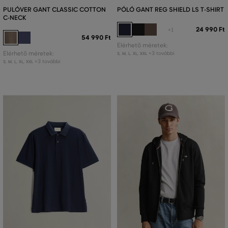
PULÓVER GANT CLASSIC COTTON
PÓLÓ GANT REG SHIELD LS T-SHIRT
C-NECK
24 990 Ft
+1
54 990 Ft
Elérhető méretek:
Elérhető méretek:
+3 további
S
,
M
,
L
,
XL
,
XXL
+3 további
S
,
M
,
L
,
XL
,
XXL