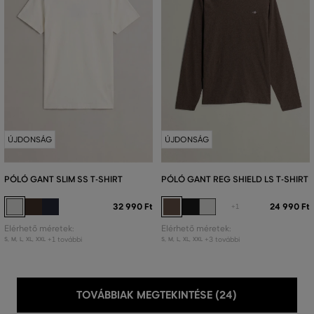
ÚJDONSÁG
ÚJDONSÁG
PÓLÓ GANT SLIM SS T-SHIRT
PÓLÓ GANT REG SHIELD LS T-SHIRT
32 990 Ft
24 990 Ft
+1
Elérhető méretek:
Elérhető méretek:
+1 további
+3 további
S
,
M
,
L
,
XL
,
XXL
S
,
M
,
L
,
XL
,
XXL
TOVÁBBIAK MEGTEKINTÉSE (24)