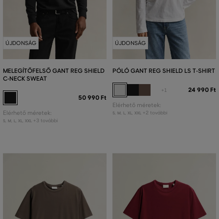
ÚJDONSÁG
ÚJDONSÁG
MELEGÍTŐFELSŐ GANT REG SHIELD
PÓLÓ GANT REG SHIELD LS T-SHIRT
C-NECK SWEAT
24 990 Ft
+1
50 990 Ft
Elérhető méretek:
Elérhető méretek:
+2 további
S
,
M
,
L
,
XL
,
XXL
+3 további
S
,
M
,
L
,
XL
,
XXL