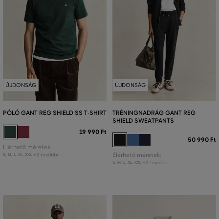
ÚJDONSÁG
ÚJDONSÁG
PÓLÓ GANT REG SHIELD SS T-SHIRT
TRÉNINGNADRÁG GANT REG
SHIELD SWEATPANTS
19 990 Ft
50 990 Ft
Elérhető méretek:
+3 további
Elérhető méretek:
S
,
M
,
L
,
XL
,
XXL
+2 további
S
,
M
,
L
,
XL
,
XXL