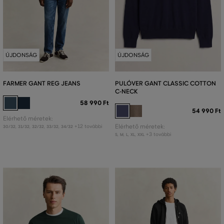
ÚJDONSÁG
ÚJDONSÁG
FARMER GANT REG JEANS
PULÓVER GANT CLASSIC COTTON
C-NECK
58 990 Ft
54 990 Ft
Elérhető méretek:
+12 további
Elérhető méretek:
30/32
,
31/32
,
32/32
,
33/32
,
34/32
+3 további
S
,
M
,
L
,
XL
,
XXL