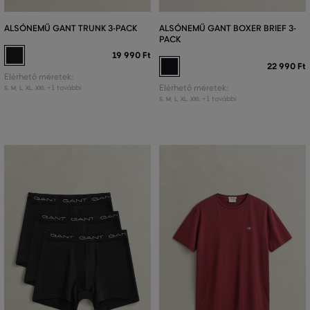
ALSÓNEMŰ GANT TRUNK 3-PACK
ALSÓNEMŰ GANT BOXER BRIEF 3-
PACK
19 990 Ft
22 990 Ft
Elérhető méretek:
+1 további
Elérhető méretek:
S
,
M
,
L
,
XL
,
XXL
+1 további
S
,
M
,
L
,
XL
,
XXL