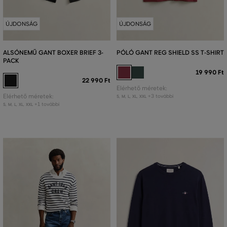
ÚJDONSÁG
ÚJDONSÁG
ALSÓNEMŰ GANT BOXER BRIEF 3-
PÓLÓ GANT REG SHIELD SS T-SHIRT
PACK
19 990 Ft
22 990 Ft
Elérhető méretek:
Elérhető méretek:
+3 további
S
,
M
,
L
,
XL
,
XXL
+1 további
S
,
M
,
L
,
XL
,
XXL