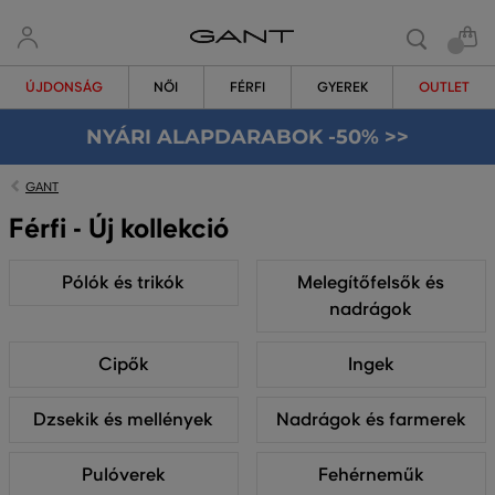
ÚJDONSÁG
NŐI
FÉRFI
GYEREK
OUTLET
NYÁRI ALAPDARABOK -50% >>
GANT
Férfi - Új kollekció
Pólók és trikók
Melegítőfelsők és
nadrágok
Cipők
Ingek
Dzsekik és mellények
Nadrágok és farmerek
Pulóverek
Fehérneműk