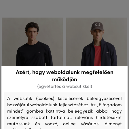
Azért, hogy weboldalunk megfelelően
működjön
(egyetértés a websütikkel)
A websütik (cookies) kezelésének beleegyezésével
ÚJDONSÁG
ÚJDONSÁG
hozzájárul weboldalunk fejlesztéséhez. Az „Elfogadom
mindet" gombra kattintva beleegyezik abba, hogy
PÓLÓ GANT REG SHIELD LS T-SHIRT
MELEGÍTŐFELSŐ GANT REG SHIELD
személyre szabott tartalmat, releváns hirdetéseket
FULL ZIP SWEAT
mutassunk és vonzó, online vásárlási élményt
24 990 Ft
+1