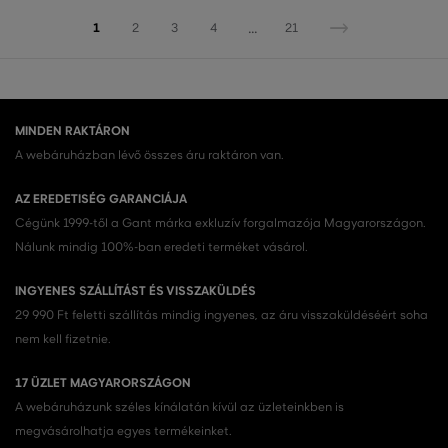
...
1
2
3
4
21
MINDEN RAKTÁRON
A webáruházban lévő összes áru raktáron van.
AZ EREDETISÉG GARANCIÁJA
Cégünk 1999-től a Gant márka exkluzív forgalmazója Magyarországon.
Nálunk mindig 100%-ban eredeti terméket vásárol.
INGYENES SZÁLLÍTÁST ÉS VISSZAKÜLDÉS
29 990 Ft feletti szállítás mindig ingyenes, az áru visszaküldéséért soha
nem kell fizetnie.
17 ÜZLET MAGYARORSZÁGON
A webáruházunk széles kínálatán kívül az üzleteinkben is
megvásárolhatja egyes termékeinket.