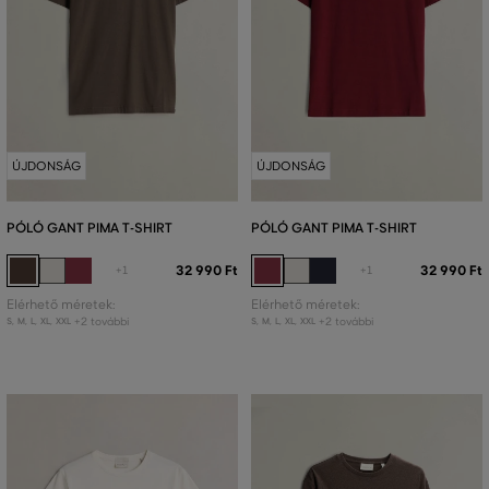
ÚJDONSÁG
ÚJDONSÁG
PÓLÓ GANT PIMA T-SHIRT
PÓLÓ GANT PIMA T-SHIRT
32 990 Ft
32 990 Ft
+1
+1
Elérhető méretek:
Elérhető méretek:
+2 további
+2 további
S
,
M
,
L
,
XL
,
XXL
S
,
M
,
L
,
XL
,
XXL