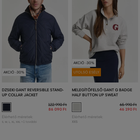
AKCIÓ -30%
AKCIÓ -30%
UTOLSÓ ESÉLY
DZSEKI GANT REVERSIBLE STAND-
MELEGÍTŐFELSŐ GANT G BADGE
UP COLLAR JACKET
HALF BUTTON UP SWEAT
122 990 Ft
65 990 Ft
86 090 Ft
46 190 Ft
Elérhető méretek:
Elérhető méretek:
+1 további
XXS
S
,
M
,
L
,
XL
,
XXL