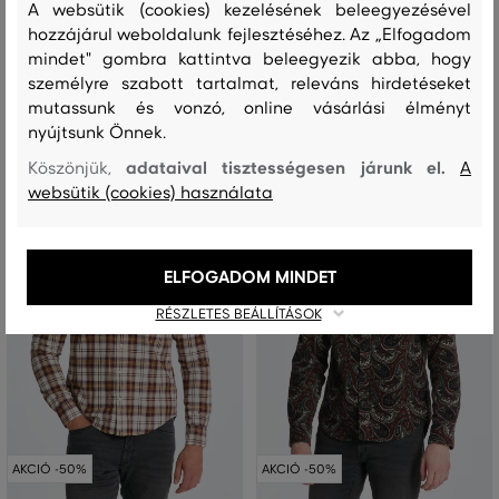
A websütik (cookies) kezelésének beleegyezésével
66 990 Ft
66 990 Ft
33 490 Ft
33 490 Ft
hozzájárul weboldalunk fejlesztéséhez. Az „Elfogadom
mindet" gombra kattintva beleegyezik abba, hogy
Elérhető méretek:
Elérhető méretek:
XXL
,
XXXL
XXL
személyre szabott tartalmat, releváns hirdetéseket
mutassunk és vonzó, online vásárlási élményt
nyújtsunk Önnek.
adataival tisztességesen járunk el.
Köszönjük,
A
websütik (cookies) használata
ELFOGADOM MINDET
RÉSZLETES BEÁLLÍTÁSOK
AKCIÓ -50%
AKCIÓ -50%