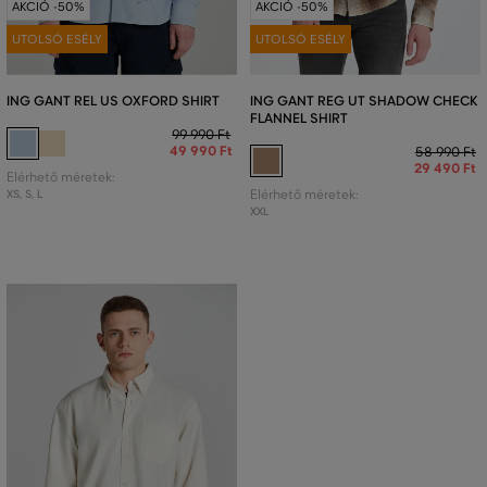
AKCIÓ -50%
AKCIÓ -50%
UTOLSÓ ESÉLY
UTOLSÓ ESÉLY
ING GANT REL US OXFORD SHIRT
ING GANT REG UT SHADOW CHECK
FLANNEL SHIRT
99 990 Ft
49 990 Ft
58 990 Ft
29 490 Ft
Elérhető méretek:
XS
,
S
,
L
Elérhető méretek:
XXL