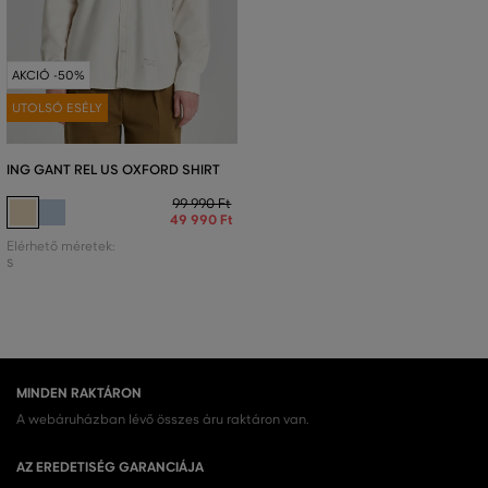
AKCIÓ -50%
UTOLSÓ ESÉLY
ING GANT REL US OXFORD SHIRT
99 990 Ft
49 990 Ft
Elérhető méretek:
S
MINDEN RAKTÁRON
A webáruházban lévő összes áru raktáron van.
AZ EREDETISÉG GARANCIÁJA