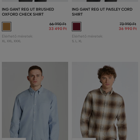
ING GANT REG UT BRUSHED
ING GANT REG UT PAISLEY CORD
OXFORD CHECK SHIRT
SHIRT
66 990 Ft
73 990 Ft
33 490 Ft
36 990 Ft
Elérhető méretek:
Elérhető méretek:
XL
,
XXL
,
XXXL
S
,
L
,
XL