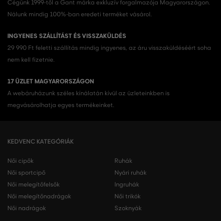
Cégünk 1999-től a Gant márka exkluzív forgalmazója Magyarországon.
Nálunk mindig 100%-ban eredeti terméket vásárol.
INGYENES SZÁLLÍTÁST ÉS VISSZAKÜLDÉS
29 990 Ft feletti szállítás mindig ingyenes, az áru visszaküldéséért soha
nem kell fizetnie.
17 ÜZLET MAGYARORSZÁGON
A webáruházunk széles kínálatán kívül az üzleteinkben is
megvásárolhatja egyes termékeinket.
KEDVENC KATEGÓRIÁK
Női cipők
Ruhák
Női sportcipő
Nyári ruhák
Női melegítőfelsők
Ingruhák
Női melegítőnadrágok
Női trikók
Női nadrágok
Szoknyák