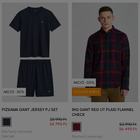
AKCIÓ -50%
AKCIÓ -30%
UTOLSÓ ESÉLY
PIZSAMA GANT JERSEY PJ SET
ING GANT REG UT PLAID FLANNEL
CHECK
23 990 Ft
16 790 Ft
52 990 Ft
26 490 Ft
Elérhető méretek:
134/140
Elérhető méretek: