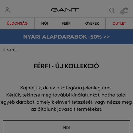
ÚJDONSÁG
NŐI
FÉRFI
GYEREK
OUTLET
NYÁRI ALAPDARABOK -50% >>
GANT
FÉRFI - ÚJ KOLLEKCIÓ
Sajnáljuk, de ez a kategória jelenleg üres.
Kérjük, tekintse meg további kínálatunkat, hátha talál
egyéb darabot, amelyik elnyeri tetszését, vagy nézze meg
az általunk javasolt termékeket.
NŐI