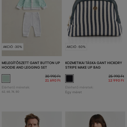
AKCIÓ -30%
AKCIÓ -50%
MELEGÍTŐSZETT GANT BUTTON UP
KOZMETIKAI TÁSKA GANT HICKORY
HOODIE AND LEGGING SET
STRIPE MAKE UP BAG
30 990 Ft
25 990 Ft
21 690 Ft
12 990 Ft
Elérhető méretek:
Elérhető méretek:
62
,
68
,
74
,
80
Egy méret