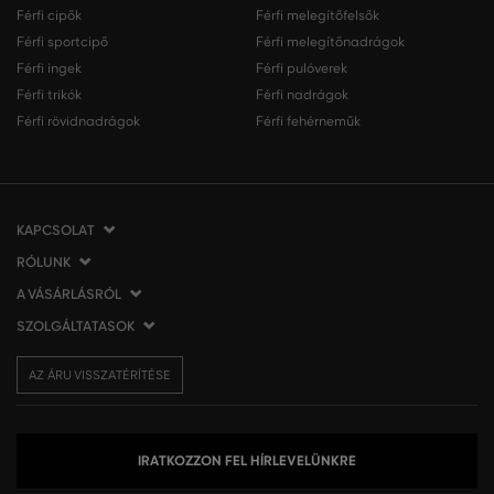
Férfi cipők
Férfi melegítőfelsők
Férfi sportcipő
Férfi melegítőnadrágok
Férfi ingek
Férfi pulóverek
Férfi trikók
Férfi nadrágok
Férfi rövidnadrágok
Férfi fehérneműk
KAPCSOLAT
RÓLUNK
VERMONT Services Slovakia s. r. o.
Vlčie hrdlo 53
A VÁSÁRLÁSRÓL
Cégünkről
821 07 Bratislava
Elérhetőség
SZOLGÁLTATASOK
A vásárlás menete
Szlovákia
VERMONT üzleteink
Általános szerződési feltételek
Szállítás és fizetés
tel.:
06 1 901 1901
Affiliate
AZ ÁRU VISSZATÉRÍTÉSE
Az áru visszatérítése/visszáru
Ajándékutalványok
info@eshopgant.hu
Sajtó
Panaszok
VERMONT Club
A sütik (cookies) használata
Személyes adatok kezelése
IRATKOZZON FEL HÍRLEVELÜNKRE