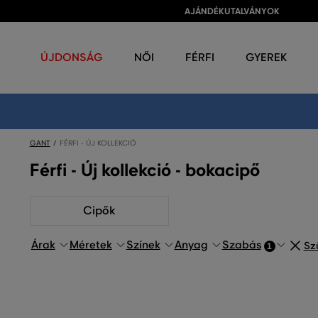
AJÁNDÉKUTALVÁNYOK
ÚJDONSÁG
NŐI
FÉRFI
GYEREK
GANT
FÉRFI - ÚJ KOLLEKCIÓ
Férfi - Új kollekció - bokacipő
Cipők
Árak
Méretek
Színek
Anyag
Szabás
Szű
1