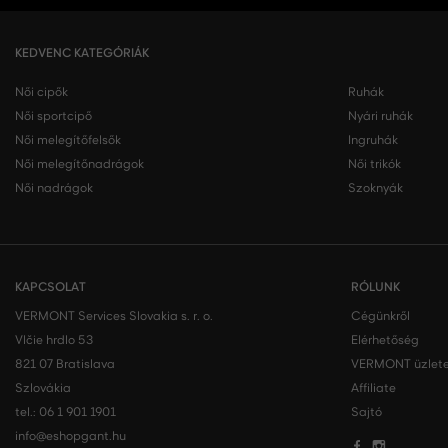
KEDVENC KATEGÓRIÁK
Női cipők
Ruhák
Női sportcipő
Nyári ruhák
Női melegítőfelsők
Ingruhák
Női melegítőnadrágok
Női trikók
Női nadrágok
Szoknyák
KAPCSOLAT
RÓLUNK
VERMONT Services Slovakia s. r. o.
Cégünkről
Vlčie hrdlo 53
Elérhetőség
821 07 Bratislava
VERMONT üzlete
Szlovákia
Affiliate
tel.:
06 1 901 1901
Sajtó
info@eshopgant.hu