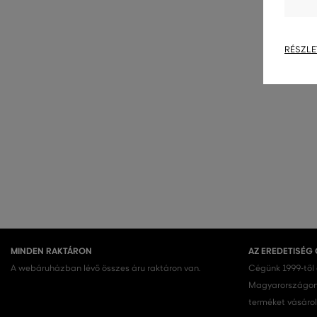
RÉSZLE
MINDEN RAKTÁRON
AZ EREDETISÉG
A webáruházban lévő összes áru raktáron van.
Cégünk 1999-től
Magyarországon.
terméket vásárol