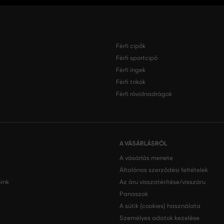
Férfi cipők
Férfi sportcipő
Férfi ingek
Férfi trikók
Férfi rövidnadrágok
A VÁSÁRLÁSRÓL
A vásárlás menete
Általános szerződési feltételek
ink
Az áru visszatérítése/visszáru
Panaszok
A sütik (cookies) használata
Személyes adatok kezelése