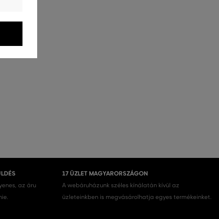
ÜLDÉS
17 ÜZLET MAGYARORSZÁGON
gyenes, az áru
A webáruházunk széles kínálatán kívül az
nie.
üzleteinkben is megvásárolhatja egyes termékeinket.