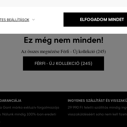
ELFOGADOM MINDET
TES BEÁLLÍTÁSOK
Ez még nem minden!
Az összes megnézése Férfi - Új kollekció (245)
FÉRFI - ÚJ KOLLEKCIÓ (245)
 GARANCIÁJA
INGYENES SZÁLLÍTÁST ÉS VISSZAK
 a Gant márka exkluzív forgalmazója
29 990 Ft feletti szállítás mindig in
 Nálunk mindig 100%-ban eredeti
visszaküldéséért soha nem kell fizet
.