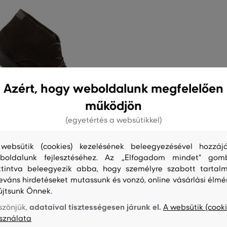
Azért, hogy weboldalunk megfelelően
működjön
(egyetértés a websütikkel)
websütik (cookies) kezelésének beleegyezésével hozzájá
G
boldalunk fejlesztéséhez. Az „Elfogadom mindet" gom
ttintva beleegyezik abba, hogy személyre szabott tartalm
 GANT ST FAIRKON
leváns hirdetéseket mutassunk és vonzó, online vásárlási élmé
újtsunk Önnek.
69 990 Ft
adataival tisztességesen járunk el.
szönjük,
A websütik (cooki
éretek:
sználata
,
43
,
44
+4 további