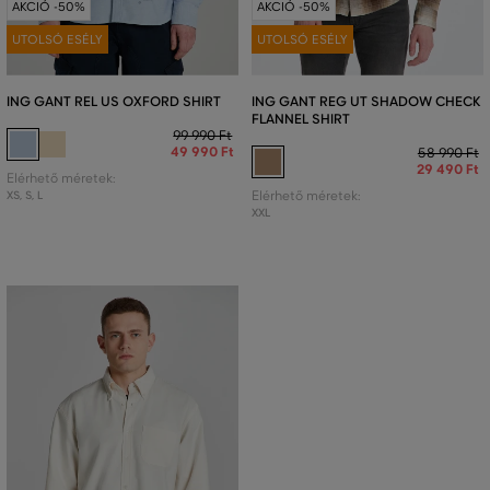
AKCIÓ -50%
AKCIÓ -50%
UTOLSÓ ESÉLY
UTOLSÓ ESÉLY
ING GANT REL US OXFORD SHIRT
ING GANT REG UT SHADOW CHECK
FLANNEL SHIRT
99 990 Ft
49 990 Ft
58 990 Ft
29 490 Ft
Elérhető méretek:
XS
,
S
,
L
Elérhető méretek:
XXL