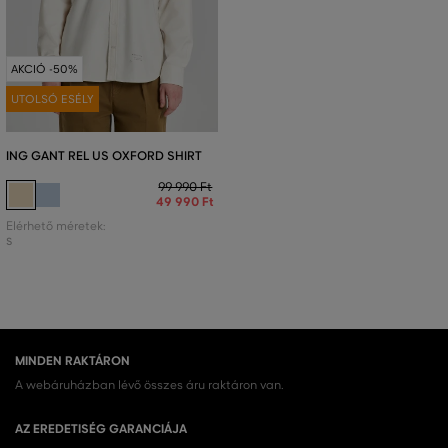
AKCIÓ -50%
UTOLSÓ ESÉLY
ING GANT REL US OXFORD SHIRT
99 990 Ft
49 990 Ft
Elérhető méretek:
S
MINDEN RAKTÁRON
A webáruházban lévő összes áru raktáron van.
AZ EREDETISÉG GARANCIÁJA