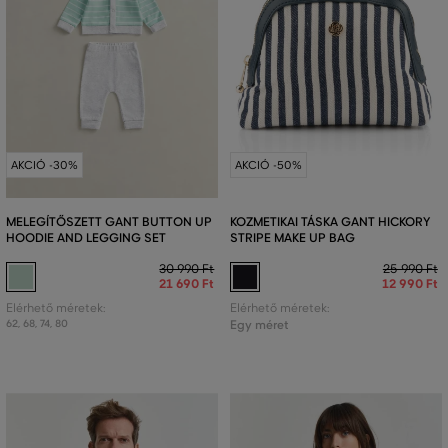
AKCIÓ -30%
AKCIÓ -50%
MELEGÍTŐSZETT GANT BUTTON UP
KOZMETIKAI TÁSKA GANT HICKORY
HOODIE AND LEGGING SET
STRIPE MAKE UP BAG
30 990 Ft
25 990 Ft
21 690 Ft
12 990 Ft
Elérhető méretek:
Elérhető méretek:
62
,
68
,
74
,
80
Egy méret