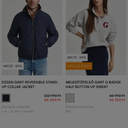
AKCIÓ -30%
AKCIÓ -30%
UTOLSÓ ESÉLY
DZSEKI GANT REVERSIBLE STAND-
MELEGÍTŐFELSŐ GANT G BADGE
UP COLLAR JACKET
HALF BUTTON UP SWEAT
122 990 Ft
65 990 Ft
86 090 Ft
46 190 Ft
Elérhető méretek:
Elérhető méretek:
+1 további
XXS
S
,
M
,
L
,
XL
,
XXL