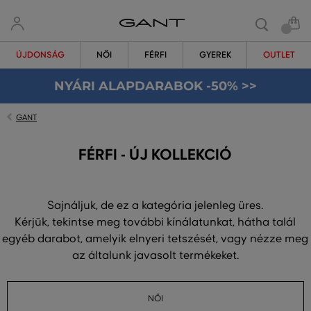
ÚJDONSÁG
NŐI
FÉRFI
GYEREK
OUTLET
NYÁRI ALAPDARABOK -50% >>
GANT
FÉRFI - ÚJ KOLLEKCIÓ
Sajnáljuk, de ez a kategória jelenleg üres.
Kérjük, tekintse meg további kínálatunkat, hátha talál
egyéb darabot, amelyik elnyeri tetszését, vagy nézze meg
az általunk javasolt termékeket.
NŐI