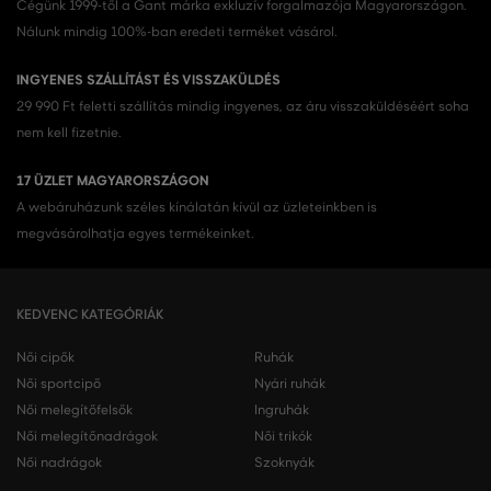
Cégünk 1999-től a Gant márka exkluzív forgalmazója Magyarországon.
Nálunk mindig 100%-ban eredeti terméket vásárol.
INGYENES SZÁLLÍTÁST ÉS VISSZAKÜLDÉS
29 990 Ft feletti szállítás mindig ingyenes, az áru visszaküldéséért soha
nem kell fizetnie.
17 ÜZLET MAGYARORSZÁGON
A webáruházunk széles kínálatán kívül az üzleteinkben is
megvásárolhatja egyes termékeinket.
KEDVENC KATEGÓRIÁK
Női cipők
Ruhák
Női sportcipő
Nyári ruhák
Női melegítőfelsők
Ingruhák
Női melegítőnadrágok
Női trikók
Női nadrágok
Szoknyák