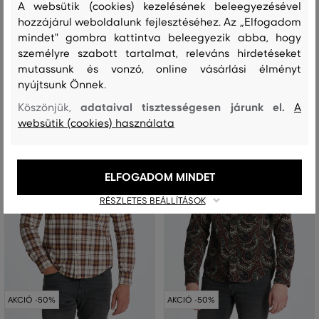
A websütik (cookies) kezelésének beleegyezésével
66 990 Ft
66 990 Ft
33 490 Ft
33 490 Ft
hozzájárul weboldalunk fejlesztéséhez. Az „Elfogadom
mindet" gombra kattintva beleegyezik abba, hogy
Elérhető méretek:
Elérhető méretek:
XXL
,
XXXL
XXL
személyre szabott tartalmat, releváns hirdetéseket
mutassunk és vonzó, online vásárlási élményt
nyújtsunk Önnek.
adataival tisztességesen járunk el.
Köszönjük,
A
websütik (cookies) használata
ELFOGADOM MINDET
RÉSZLETES BEÁLLÍTÁSOK
AKCIÓ -50%
AKCIÓ -50%