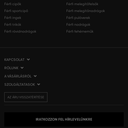
Férfi cipők
Férfi melegítőfelsők
Férfi sportcipő
Férfi melegítőnadrágok
Férfi ingek
Férfi pulóverek
Férfi trikók
Férfi nadrágok
Férfi rövidnadrágok
Férfi fehérneműk
KAPCSOLAT
RÓLUNK
VERMONT Services Slovakia s. r. o.
Vlčie hrdlo 53
A VÁSÁRLÁSRÓL
Cégünkről
821 07 Bratislava
Elérhetőség
SZOLGÁLTATASOK
A vásárlás menete
Szlovákia
VERMONT üzleteink
Általános szerződési feltételek
Szállítás és fizetés
tel.:
06 1 901 1901
Affiliate
AZ ÁRU VISSZATÉRÍTÉSE
Az áru visszatérítése/visszáru
Ajándékutalványok
info@eshopgant.hu
Sajtó
Panaszok
VERMONT Club
A sütik (cookies) használata
Személyes adatok kezelése
IRATKOZZON FEL HÍRLEVELÜNKRE