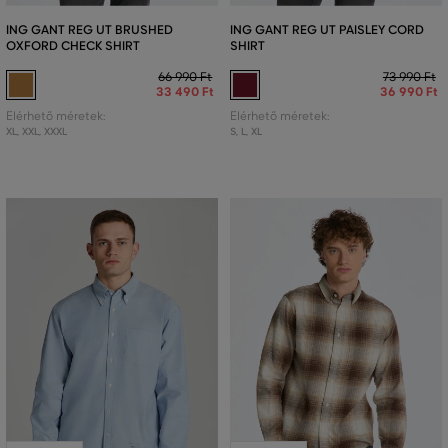
ING GANT REG UT BRUSHED
ING GANT REG UT PAISLEY CORD
OXFORD CHECK SHIRT
SHIRT
66 990 Ft
73 990 Ft
33 490 Ft
36 990 Ft
Elérhető méretek:
Elérhető méretek:
XL
,
XXL
,
XXXL
S
,
L
,
XL