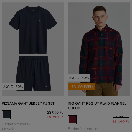
AKCIÓ -50%
AKCIÓ -30%
UTOLSÓ ESÉLY
PIZSAMA GANT JERSEY PJ SET
ING GANT REG UT PLAID FLANNEL
CHECK
23 990 Ft
16 790 Ft
52 990 Ft
26 490 Ft
Elérhető méretek:
134/140
Elérhető méretek: