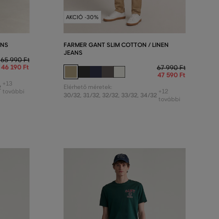
AKCIÓ -30%
ANS
FARMER GANT SLIM COTTON / LINEN
JEANS
65 990 Ft
46 190 Ft
67 990 Ft
47 590 Ft
+13
2
Elérhető méretek:
további
+12
30/32
,
31/32
,
32/32
,
33/32
,
34/32
további