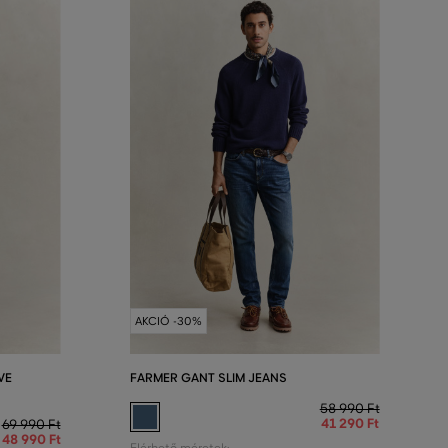
AKCIÓ -30%
VE
FARMER GANT SLIM JEANS
58 990 Ft
41 290 Ft
69 990 Ft
48 990 Ft