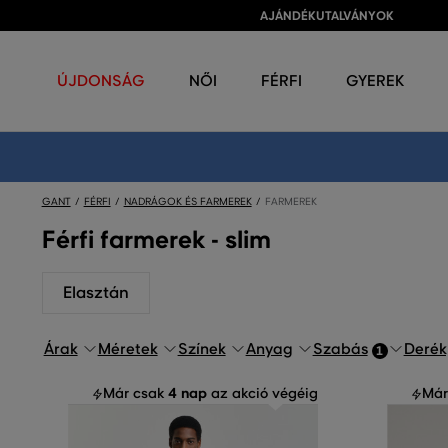
AJÁNDÉKUTALVÁNYOK
ÚJDONSÁG
NŐI
FÉRFI
GYEREK
GANT
FÉRFI
NADRÁGOK ÉS FARMEREK
FARMEREK
Férfi farmerek - slim
Elasztán
Árak
Méretek
Színek
Anyag
Szabás
Derék
1
4 nap
Már csak
az akció végéig
Már