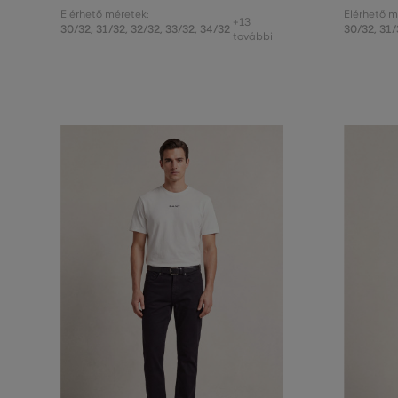
Elérhető méretek:
Elérhető m
+13
30/32
,
31/32
,
32/32
,
33/32
,
34/32
30/32
,
31/
további