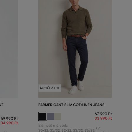
AKCIÓ -50%
VE
FARMER GANT SLIM COT/LINEN JEANS
67 990 Ft
33 990 Ft
69 990 Ft
34 990 Ft
Elérhető méretek:
+9
30/32
,
31/32
,
32/32
,
33/32
,
36/32