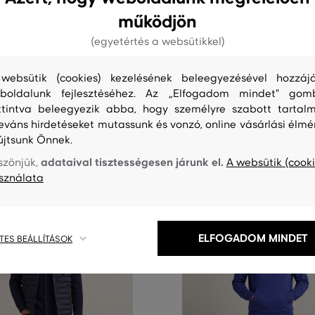
G
ÚJDONSÁG
működjön
(egyetértés a websütikkel)
ANT SLIM JEANS
FARMER GANT SLIM DESERT JE
58 990 Ft
websütik (cookies) kezelésének beleegyezésével hozzájá
boldalunk fejlesztéséhez. Az „Elfogadom mindet" gom
éretek:
Elérhető méretek:
+21
ttintva beleegyezik abba, hogy személyre szabott tartalm
32
,
32/32
,
33/32
,
34/32
30/32
,
31/32
,
32/32
,
33/32
,
34/3
további
leváns hirdetéseket mutassunk és vonzó, online vásárlási élmé
újtsunk Önnek.
adataival tisztességesen járunk el.
szönjük,
A websütik (cooki
sználata
ELFOGADOM MINDET
TES BEÁLLÍTÁSOK