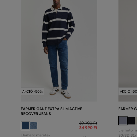
AKCIÓ -50%
AKCIÓ -5
FARMER GANT EXTRA SLIM ACTIVE
FARMER G
RECOVER JEANS
69 990 Ft
34 990 Ft
Elérhető m
Elérhető méretek:
30/32
,
31/