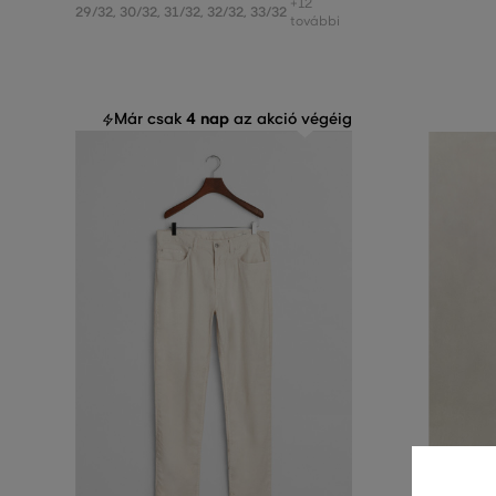
+12
29/32
,
30/32
,
31/32
,
32/32
,
33/32
további
4 nap
Már csak
az akció végéig