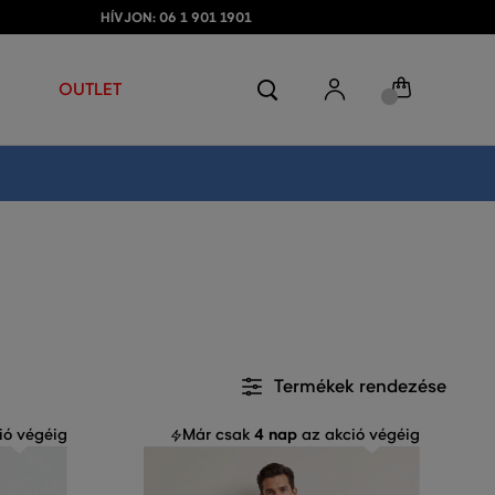
HÍVJON: 06 1 901 1901
OUTLET
Termékek rendezése
4 nap
ió végéig
Már csak
az akció végéig