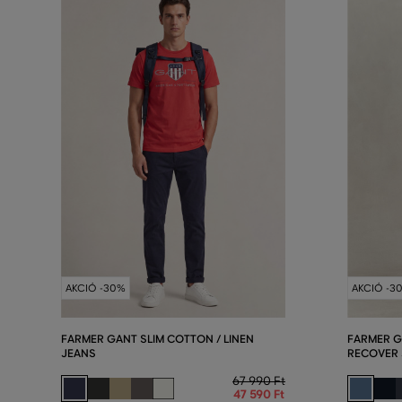
AKCIÓ -30%
AKCIÓ -3
FARMER GANT SLIM COTTON / LINEN
FARMER G
JEANS
RECOVER
67 990 Ft
47 590 Ft