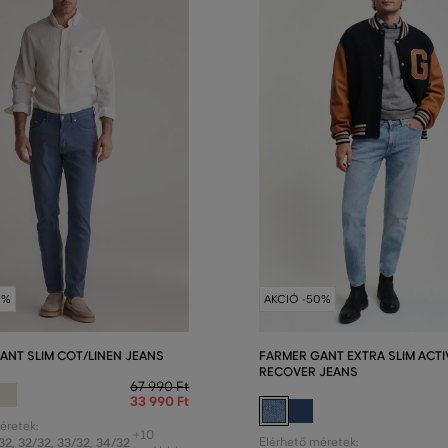
0%
AKCIÓ -50%
ANT SLIM COT/LINEN JEANS
FARMER GANT EXTRA SLIM ACTI
RECOVER JEANS
67 990 Ft
33 990 Ft
éretek:
+10
32
,
32/32
,
33/32
,
34/32
Elérhető méretek: