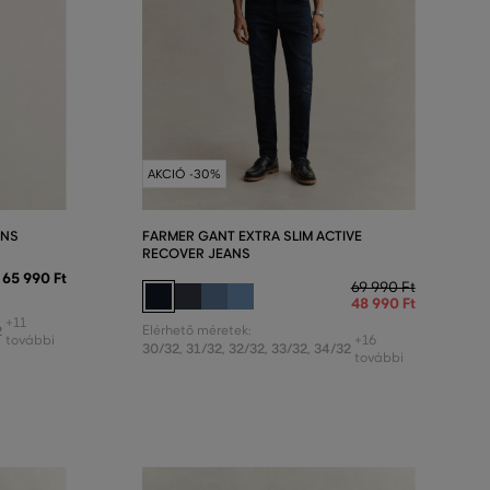
AKCIÓ -30%
ANS
FARMER GANT EXTRA SLIM ACTIVE
RECOVER JEANS
65 990 Ft
69 990 Ft
48 990 Ft
+11
2
Elérhető méretek:
további
+16
30/32
,
31/32
,
32/32
,
33/32
,
34/32
további