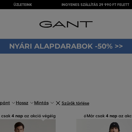
ÜZLETEINK
INGYENES SZÁLLÍTÁS 29 990 FT FELETT
NYÁRI ALAPDARABOK -50% >>
pánt
Hossz
Mintás
Szűrők törlése
4 nap
4 nap
 csak
az akció végéig
Már csak
az akc