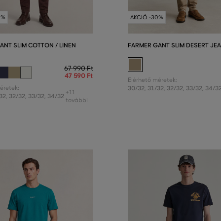
0%
AKCIÓ -30%
ANT SLIM COTTON / LINEN
FARMER GANT SLIM DESERT JE
67 990 Ft
47 590 Ft
Elérhető méretek:
éretek:
30/32
,
31/32
,
32/32
,
33/32
,
34/3
+11
32
,
32/32
,
33/32
,
34/32
további