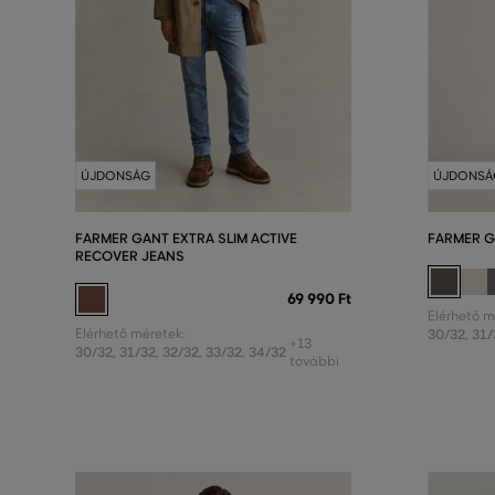
ÚJDONSÁG
ÚJDONSÁ
FARMER GANT EXTRA SLIM ACTIVE
FARMER G
RECOVER JEANS
69 990 Ft
Elérhető m
Elérhető méretek:
30/32
,
31/
+13
30/32
,
31/32
,
32/32
,
33/32
,
34/32
további