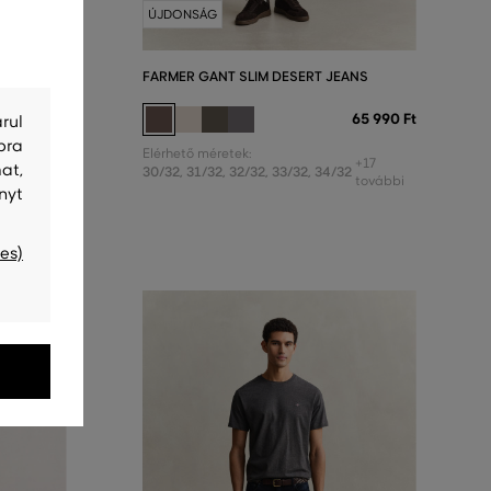
ÚJDONSÁG
ANS
FARMER GANT SLIM DESERT JEANS
65 990 Ft
65 990 Ft
rul
bra
Elérhető méretek:
+13
+17
at,
2
30/32
,
31/32
,
32/32
,
33/32
,
34/32
további
további
nyt
es)