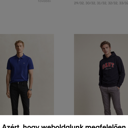
további
29/32
,
30/32
,
31/32
,
32/32
,
33/3
Azért, hogy weboldalunk megfelelően