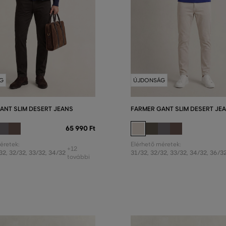
G
ÚJDONSÁG
ANT SLIM DESERT JEANS
FARMER GANT SLIM DESERT JE
65 990 Ft
éretek:
Elérhető méretek:
+12
32
,
32/32
,
33/32
,
34/32
31/32
,
32/32
,
33/32
,
34/32
,
36/3
további