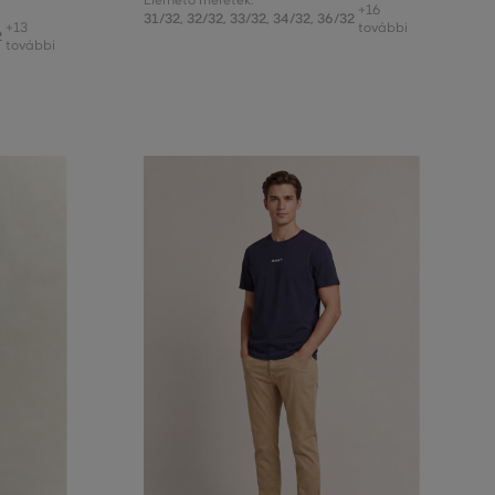
Elérhető méretek:
+16
31/32
,
32/32
,
33/32
,
34/32
,
36/32
+13
további
2
további