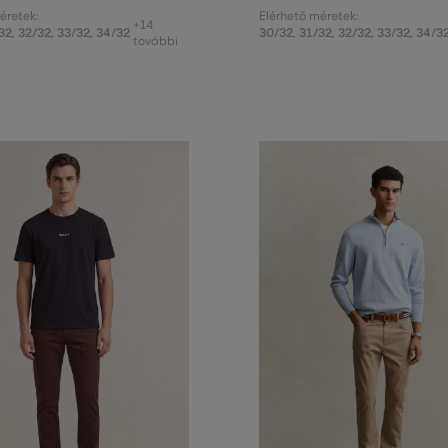
éretek:
Elérhető méretek:
+14
32
,
32/32
,
33/32
,
34/32
30/32
,
31/32
,
32/32
,
33/32
,
34/3
további