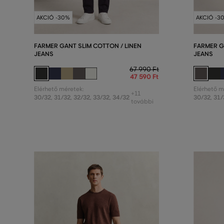
AKCIÓ -30%
AKCIÓ -3
FARMER GANT SLIM COTTON / LINEN
FARMER G
JEANS
JEANS
67 990 Ft
47 590 Ft
Elérhető méretek:
Elérhető m
+11
30/32
,
31/32
,
32/32
,
33/32
,
34/32
30/32
,
31/
további