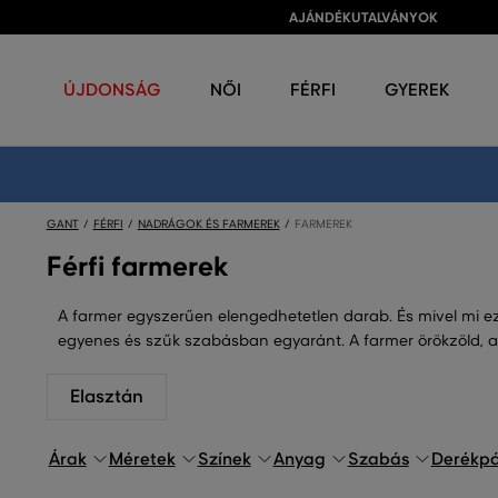
AJÁNDÉKUTALVÁNYOK
ÚJDONSÁG
NŐI
FÉRFI
GYEREK
GANT
FÉRFI
NADRÁGOK ÉS FARMEREK
FARMEREK
Férfi farmerek
A farmer egyszerűen elengedhetetlen darab. És mivel mi ez
egyenes és szűk szabásban egyaránt. A farmer örökzöld, 
Elasztán
Árak
Méretek
Színek
Anyag
Szabás
Derékp