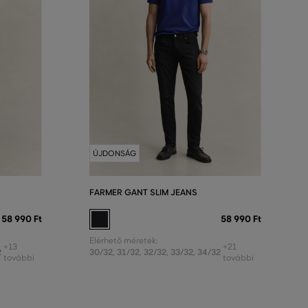
ÚJDONSÁG
FARMER GANT SLIM JEANS
58 990 Ft
58 990 Ft
Elérhető méretek:
+13
+21
2
30/32
,
31/32
,
32/32
,
33/32
,
34/32
további
további