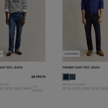
G
ÚJDONSÁG
ANT REG JEANS
FARMER GANT REG JEANS
58 990 Ft
éretek:
Elérhető méretek:
+12
32
,
32/32
,
33/32
,
34/32
30/32
,
31/32
,
32/32
,
33/32
,
34/3
további