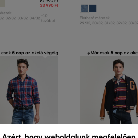
67 990 Ft
33 990 Ft
éretek:
+10
32
,
32/32
,
33/32
,
34/32
Elérhető méretek:
további
29/32
,
30/32
,
31/32
,
32/32
,
33/3
5 nap
5 nap
 csak
az akció végéig
Már csak
az akc
Azért, hogy weboldalunk megfelelően