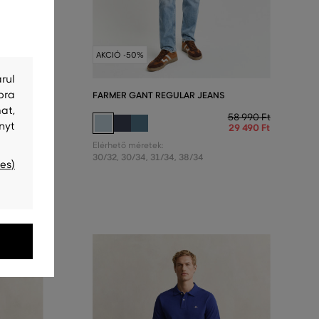
AKCIÓ -50%
rul
bra
FARMER GANT REGULAR JEANS
at,
58 990 Ft
58 990 Ft
nyt
29 490 Ft
29 490 Ft
Elérhető méretek:
+3
4
30/32
,
30/34
,
31/34
,
38/34
további
es)