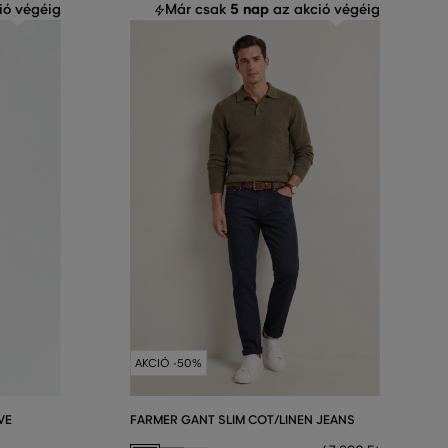
5 nap
ió végéig
Már csak
az akció végéig
AKCIÓ -50%
VE
FARMER GANT SLIM COT/LINEN JEANS