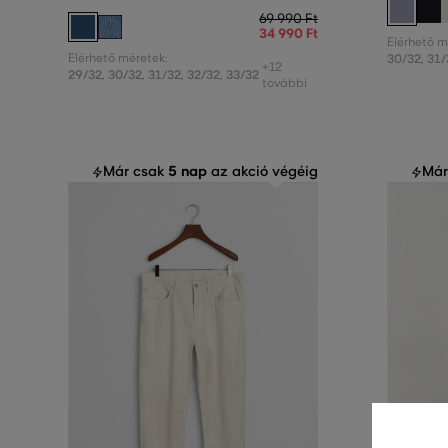
69 990 Ft
34 990 Ft
Elérhető m
Elérhető méretek:
30/32
,
31/
+12
29/32
,
30/32
,
31/32
,
32/32
,
33/32
további
5 nap
Már csak
az akció végéig
Már