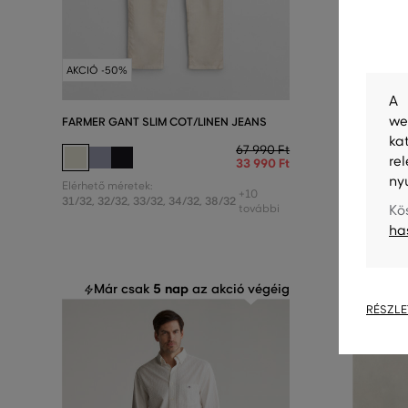
AKCIÓ -50%
AKCIÓ -5
A 
we
FARMER GANT SLIM COT/LINEN JEANS
FARMER G
ka
67 990 Ft
re
33 990 Ft
ny
Elérhető méretek:
Elérhető m
+10
31/32
,
32/32
,
33/32
,
34/32
,
38/32
31/32
,
32/
további
Kö
ha
5 nap
Már csak
az akció végéig
RÉSZLE