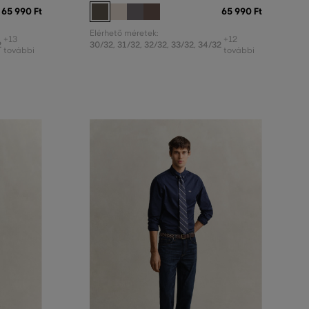
65 990 Ft
65 990 Ft
Elérhető méretek:
+13
+12
2
30/32
,
31/32
,
32/32
,
33/32
,
34/32
további
további