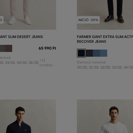
G
AKCIÓ -30%
ANT SLIM DESERT JEANS
FARMER GANT EXTRA SLIM ACTI
RECOVER JEANS
65 990 Ft
éretek:
+11
32
,
33/32
,
34/32
,
36/32
Elérhető méretek:
további
30/32
,
31/32
,
32/32
,
33/32
,
34/3