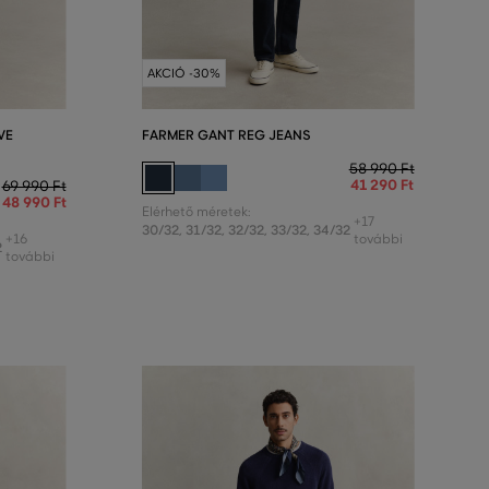
AKCIÓ -30%
VE
FARMER GANT REG JEANS
58 990 Ft
41 290 Ft
69 990 Ft
48 990 Ft
Elérhető méretek:
+17
30/32
,
31/32
,
32/32
,
33/32
,
34/32
+16
további
2
további