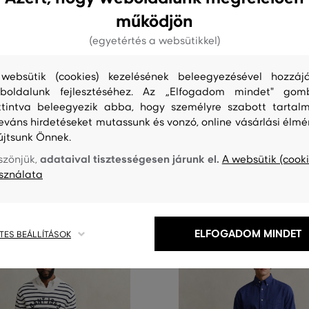
működjön
(egyetértés a websütikkel)
0%
AKCIÓ -50%
websütik (cookies) kezelésének beleegyezésével hozzájá
boldalunk fejlesztéséhez. Az „Elfogadom mindet" gom
ANT REGULAR JEANS
FARMER GANT REGULAR JEANS
ttintva beleegyezik abba, hogy személyre szabott tartalm
58 990 Ft
leváns hirdetéseket mutassunk és vonzó, online vásárlási élmé
29 490 Ft
újtsunk Önnek.
éretek:
Elérhető méretek:
32
,
33/32
,
32/34
,
40/34
31/32
,
32/32
,
33/32
,
30/34
,
31/3
adataival tisztességesen járunk el.
szönjük,
A websütik (cooki
sználata
ELFOGADOM MINDET
TES BEÁLLÍTÁSOK