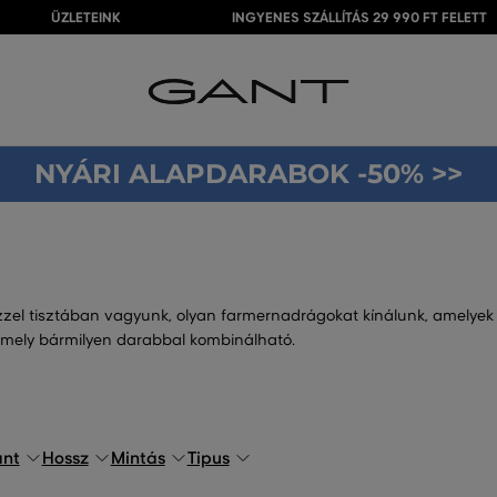
ÜZLETEINK
INGYENES SZÁLLÍTÁS 29 990 FT FELETT
NYÁRI ALAPDARABOK -50% >>
zel tisztában vagyunk, olyan farmernadrágokat kínálunk, amelyek 
amely bármilyen darabbal kombinálható.
ánt
Hossz
Mintás
Tipus