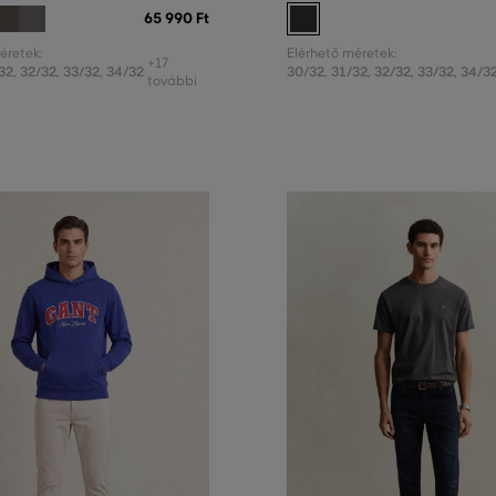
65 990 Ft
éretek:
Elérhető méretek:
+17
32
,
32/32
,
33/32
,
34/32
30/32
,
31/32
,
32/32
,
33/32
,
34/3
további