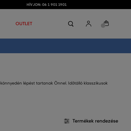
HÍVJON: 06 1 901 1901
OUTLET
könnyedén lépést tartanak Önnel. Időtálló klasszikusok
Termékek rendezése