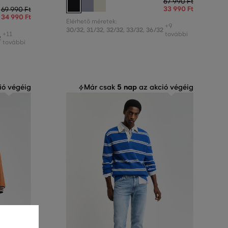
67 990 Ft
33 990 Ft
69 990 Ft
34 990 Ft
Elérhető méretek:
+9
30/32
,
31/32
,
32/32
,
33/32
,
36/32
+11
további
2
további
5 nap
ió végéig
Már csak
az akció végéig