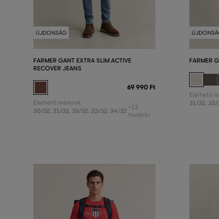
ÚJDONSÁG
ÚJDONSÁ
FARMER GANT EXTRA SLIM ACTIVE
FARMER G
RECOVER JEANS
69 990 Ft
Elérhető m
Elérhető méretek:
31/32
,
32/
+13
30/32
,
31/32
,
32/32
,
33/32
,
34/32
további