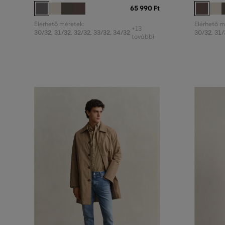
65 990 Ft
Elérhető méretek:
Elérhető m
+13
30/32
,
31/32
,
32/32
,
33/32
,
34/32
30/32
,
31/
további