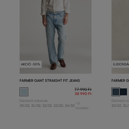
AKCIÓ -50%
ÚJDONSÁ
FARMER GANT STRAIGHT FIT JEANS
FARMER G
77 990 Ft
38 990 Ft
Elérhető méretek:
Elérhető m
+3
30/32
,
31/32
,
32/32
,
33/32
,
34/32
30/32
,
31/
további