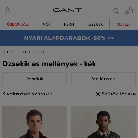
ÚJDONSÁG
NŐI
FÉRFI
GYEREK
OUTLET
NYÁRI ALAPDARABOK -50% >>
FÉRFI - ÚJ KOLLEKCIÓ
Dzsekik és mellények - kék
Dzsekik
Mellények
Kiválasztott szűrők: 1
Szűrők törlése