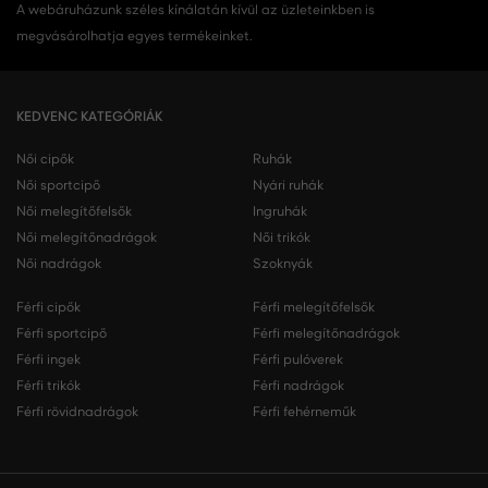
A webáruházunk széles kínálatán kívül az üzleteinkben is
megvásárolhatja egyes termékeinket.
KEDVENC KATEGÓRIÁK
Női cipők
Ruhák
Női sportcipő
Nyári ruhák
Női melegítőfelsők
Ingruhák
Női melegítőnadrágok
Női trikók
Női nadrágok
Szoknyák
Férfi cipők
Férfi melegítőfelsők
Férfi sportcipő
Férfi melegítőnadrágok
Férfi ingek
Férfi pulóverek
Férfi trikók
Férfi nadrágok
Férfi rövidnadrágok
Férfi fehérneműk