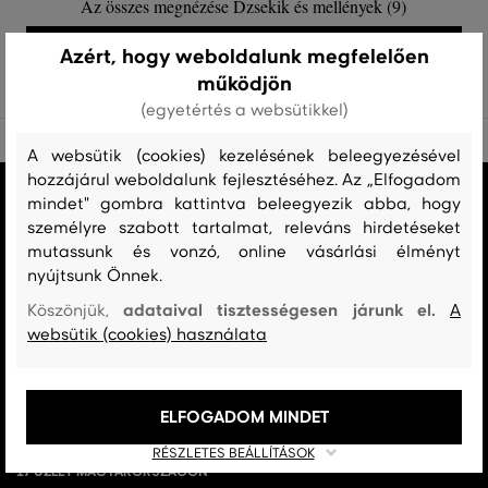
Az összes megnézése Dzsekik és mellények (9)
DZSEKIK ÉS MELLÉNYEK (9)
Azért, hogy weboldalunk megfelelően
működjön
(egyetértés a websütikkel)
A websütik (cookies) kezelésének beleegyezésével
hozzájárul weboldalunk fejlesztéséhez. Az „Elfogadom
MINDEN RAKTÁRON
mindet" gombra kattintva beleegyezik abba, hogy
A webáruházban lévő összes áru raktáron van.
személyre szabott tartalmat, releváns hirdetéseket
mutassunk és vonzó, online vásárlási élményt
AZ EREDETISÉG GARANCIÁJA
nyújtsunk Önnek.
Cégünk 1999-től a Gant márka exkluzív forgalmazója Magyarországon.
adataival tisztességesen járunk el.
Köszönjük,
A
Nálunk mindig 100%-ban eredeti terméket vásárol.
websütik (cookies) használata
INGYENES SZÁLLÍTÁST ÉS VISSZAKÜLDÉS
29 990 Ft feletti szállítás mindig ingyenes, az áru visszaküldéséért soha
ELFOGADOM MINDET
nem kell fizetnie.
RÉSZLETES BEÁLLÍTÁSOK
17 ÜZLET MAGYARORSZÁGON