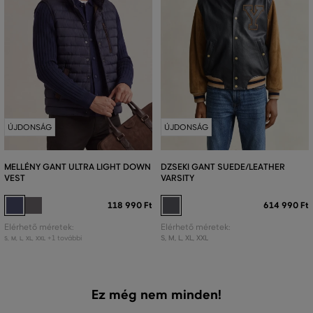
ÚJDONSÁG
ÚJDONSÁG
MELLÉNY GANT ULTRA LIGHT DOWN
DZSEKI GANT SUEDE/LEATHER
VEST
VARSITY
118 990 Ft
614 990 Ft
Elérhető méretek:
Elérhető méretek:
+1 további
S
,
M
,
L
,
XL
,
XXL
S
,
M
,
L
,
XL
,
XXL
Ez még nem minden!