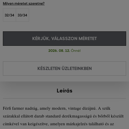
Milyen méretet szeretne?
32/34
33/34
KÉRJÜK, VÁLASSZON MÉRETET
2026. 08. 12.
Önnél
KÉSZLETEN ÜZLETEINKBEN
Leírás
Férfi farmer nadrág, amely modern, vintage dizájnú. A szűk
szárakkal ellátott darab standard derékmagasságú és bőrből készült
címkével van keigészítve, amelyen márkajelzés található és az