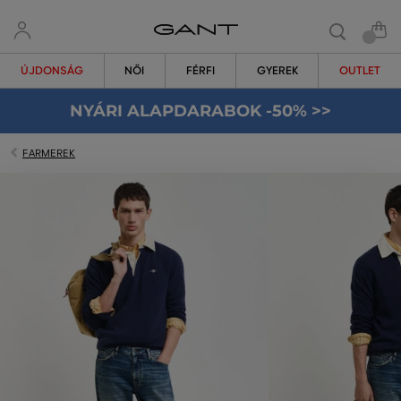
ÚJDONSÁG
NŐI
FÉRFI
GYEREK
OUTLET
NYÁRI ALAPDARABOK -50% >>
FARMEREK