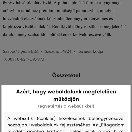
övrész hátsó oldalát díszíti. A puha tapintású farmer anyag magas
arányban tartalmaz prémium minőségű pamutszálat, amely a
hozzáadott elasztánnak köszönhetően nagyon kényelmes és
kopírozza viselője alakját. Rendkívül előnyös, stílusos megjelenésű
darab, amely szabadidős öltözékének kedvelt részévé válik.
Szabás/Típus
SLIM
Szezon: FW24
Termék kódja
1000310-624-GA-973
Összetétel
Azért, hogy weboldalunk megfelelően
zseb bélés
működjön
PAMUT
POLIÉSZTER
(egyetértés a websütikkel)
70 %
30 %
A websütik (cookies) kezelésének beleegyezésével
felső anyag
hozzájárul weboldalunk fejlesztéséhez. Az „Elfogadom
PAMUT
POLIÉSZTER
ELASZTÁN
mindet" gombra kattintva beleegyezik abba, hogy