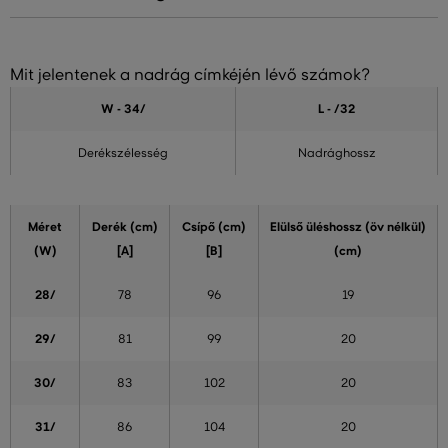
Mit jelentenek a nadrág címkéjén lévő számok?
W - 34
/
L - /32
Derékszélesség
Nadrághossz
Méret
Derék (cm)
Csípő (cm)
Elülső üléshossz (öv nélkül)
(W)
[A]
[B]
(cm)
28/
78
96
19
29/
81
99
20
30/
83
102
20
31/
86
104
20