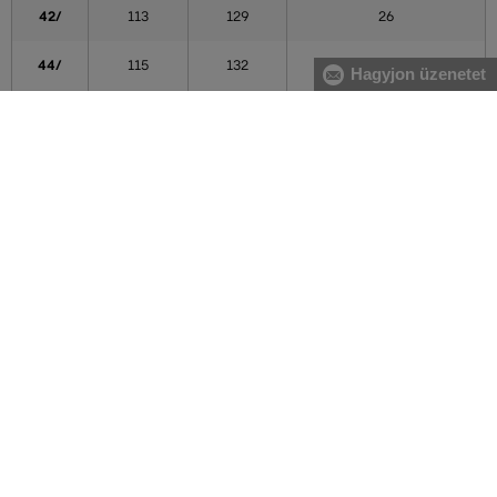
42/
113
129
26
44/
115
132
27
Hagyjon üzenetet
46/
118
134
27
48/
120
137
27
Méret (L)
Nadrághossz (belső nadrághossz) (cm) [C]
/30
76
/32
81
/34
86
/36
91
A táblázatban feltüntetett adatok tájékoztató jellegűek