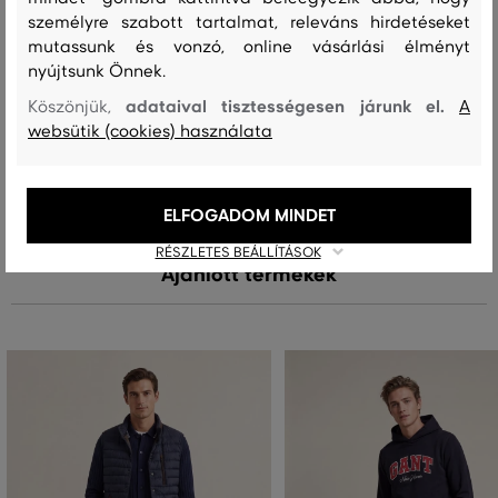
97 %
2 %
1 %
személyre szabott tartalmat, releváns hirdetéseket
mutassunk és vonzó, online vásárlási élményt
nyújtsunk Önnek.
Kezelési útmutató
adataival tisztességesen járunk el.
Köszönjük,
A
websütik (cookies) használata
MOSÁS
FEHÉRÍTÉS
SZÁRÍTÁS
VASALÁS
TISZTÍTÁS
ELFOGADOM MINDET
RÉSZLETES BEÁLLÍTÁSOK
Ajánlott termékek