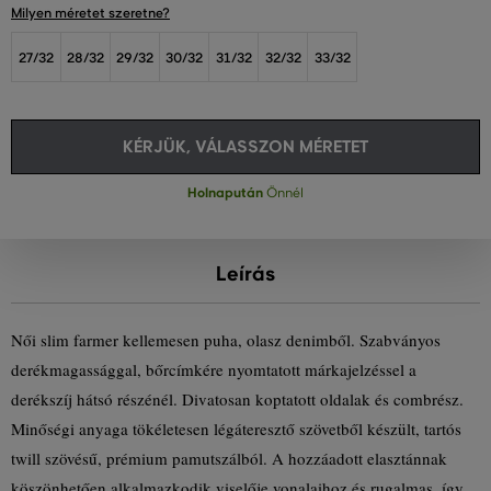
Milyen méretet szeretne?
27/32
28/32
29/32
30/32
31/32
32/32
33/32
KÉRJÜK, VÁLASSZON MÉRETET
Holnapután
Önnél
Leírás
Női slim farmer kellemesen puha, olasz denimből. Szabványos
derékmagassággal, bőrcímkére nyomtatott márkajelzéssel a
derékszíj hátsó részénél. Divatosan koptatott oldalak és combrész.
Minőségi anyaga tökéletesen légáteresztő szövetből készült, tartós
twill szövésű, prémium pamutszálból. A hozzáadott elasztánnak
köszönhetően alkalmazkodik viselője vonalaihoz és rugalmas, így