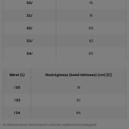
30/
74
31/
76
32/
80
33/
82
34/
85
Méret (L)
Nadrághossz (belső lábhossz) (cm) [C]
/30
76
/32
81
/34
86
A táblázatban feltüntetett adatok tájékoztató jellegűek