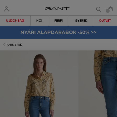
ÚJDONSÁG
NŐI
FÉRFI
GYEREK
OUTLET
NYÁRI ALAPDARABOK -50% >>
FARMEREK