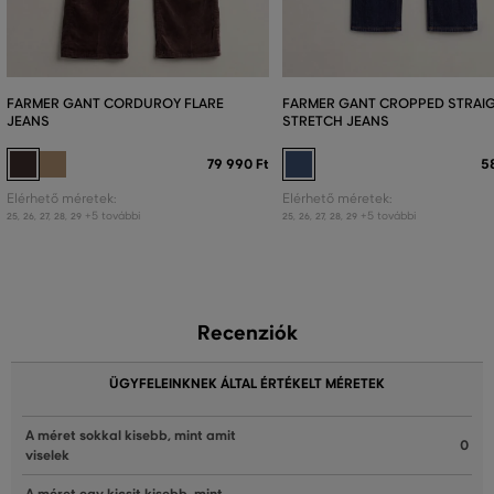
FARMER GANT CORDUROY FLARE
FARMER GANT CROPPED STRAI
JEANS
STRETCH JEANS
79 990 Ft
5
Elérhető méretek:
Elérhető méretek:
+5 további
+5 további
25
,
26
,
27
,
28
,
29
25
,
26
,
27
,
28
,
29
Recenziók
ÜGYFELEINKNEK ÁLTAL ÉRTÉKELT MÉRETEK
A méret sokkal kisebb, mint amit
0
viselek