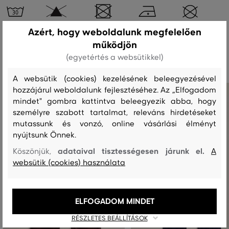
Azért, hogy weboldalunk megfelelően
működjön
Ajánlott termékek
(egyetértés a websütikkel)
A websütik (cookies) kezelésének beleegyezésével
hozzájárul weboldalunk fejlesztéséhez. Az „Elfogadom
mindet" gombra kattintva beleegyezik abba, hogy
személyre szabott tartalmat, releváns hirdetéseket
mutassunk és vonzó, online vásárlási élményt
nyújtsunk Önnek.
adataival tisztességesen járunk el.
Köszönjük,
A
websütik (cookies) használata
ELFOGADOM MINDET
RÉSZLETES BEÁLLÍTÁSOK