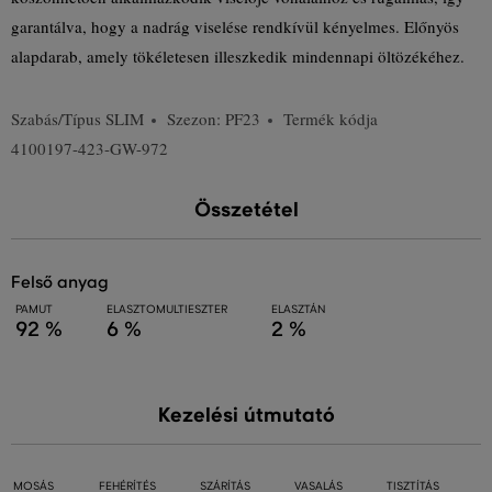
garantálva, hogy a nadrág viselése rendkívül kényelmes. Előnyös
alapdarab, amely tökéletesen illeszkedik mindennapi öltözékéhez.
Szabás/Típus
SLIM
Szezon: PF23
Termék kódja
4100197-423-GW-972
Összetétel
felső anyag
PAMUT
ELASZTOMULTIESZTER
ELASZTÁN
92 %
6 %
2 %
Kezelési útmutató
MOSÁS
FEHÉRÍTÉS
SZÁRÍTÁS
VASALÁS
TISZTÍTÁS