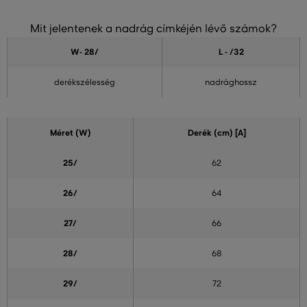
Mit jelentenek a nadrág címkéjén lévő számok?
W- 28
/
L - /32
derékszélesség
nadrághossz
Méret (W)
Derék (cm) [A]
25/
62
26/
64
27/
66
28/
68
29/
72