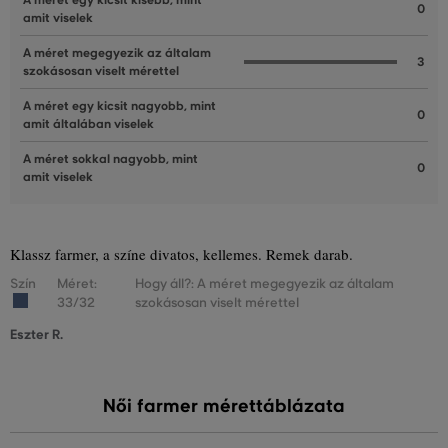
A méret egy kicsit kisebb, mint
0
amit viselek
A méret megegyezik az általam
3
szokásosan viselt mérettel
A méret egy kicsit nagyobb, mint
0
amit általában viselek
A méret sokkal nagyobb, mint
0
amit viselek
Klassz farmer, a színe divatos, kellemes. Remek darab.
Szín
Méret:
Hogy áll?: A méret megegyezik az általam
33/32
szokásosan viselt mérettel
Eszter R.
Női farmer mérettáblázata