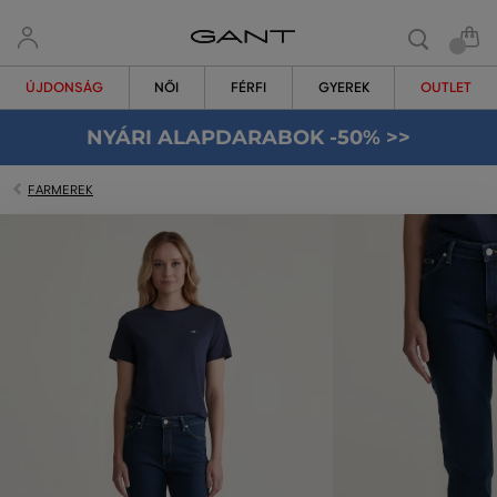
ÚJDONSÁG
NŐI
FÉRFI
GYEREK
OUTLET
NYÁRI ALAPDARABOK -50% >>
FARMEREK