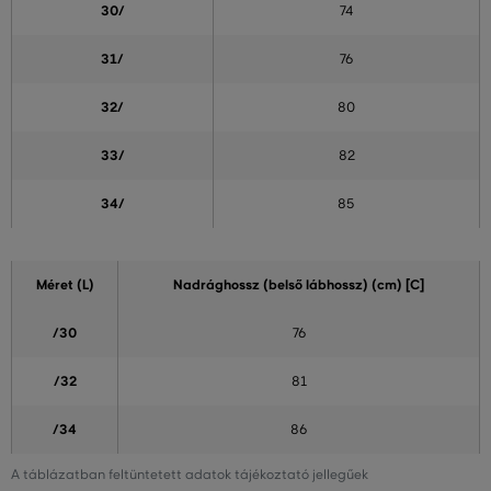
30/
74
31/
76
32/
80
33/
82
34/
85
Méret (L)
Nadrághossz (belső lábhossz) (cm) [C]
/30
76
/32
81
/34
86
A táblázatban feltüntetett adatok tájékoztató jellegűek