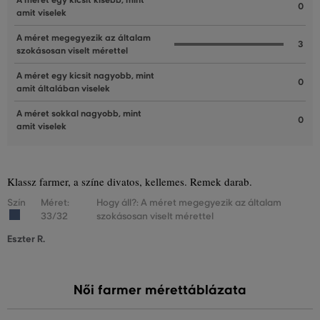
A méret egy kicsit kisebb, mint
0
amit viselek
A méret megegyezik az általam
3
szokásosan viselt mérettel
A méret egy kicsit nagyobb, mint
0
amit általában viselek
A méret sokkal nagyobb, mint
0
amit viselek
Klassz farmer, a színe divatos, kellemes. Remek darab.
Szín
Méret:
Hogy áll?: A méret megegyezik az általam
33/32
szokásosan viselt mérettel
Eszter R.
Női farmer mérettáblázata