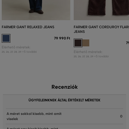
FARMER GANT RELAXED JEANS
FARMER GANT CORDUROY FLAR
JEANS
79 990 Ft
7
Elérhető méretek:
+5 további
Elérhető méretek:
25
,
26
,
27
,
28
,
29
+5 további
25
,
26
,
27
,
28
,
29
Recenziók
ÜGYFELEINKNEK ÁLTAL ÉRTÉKELT MÉRETEK
A méret sokkal kisebb, mint amit
0
viselek