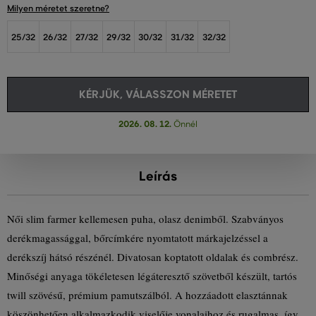
Milyen méretet szeretne?
25/32
26/32
27/32
29/32
30/32
31/32
32/32
KÉRJÜK, VÁLASSZON MÉRETET
2026. 08. 12.
Önnél
Leírás
Női slim farmer kellemesen puha, olasz denimből. Szabványos
derékmagassággal, bőrcímkére nyomtatott márkajelzéssel a
derékszíj hátsó részénél. Divatosan koptatott oldalak és combrész.
Minőségi anyaga tökéletesen légáteresztő szövetből készült, tartós
twill szövésű, prémium pamutszálból. A hozzáadott elasztánnak
köszönhetően alkalmazkodik viselője vonalaihoz és rugalmas, így