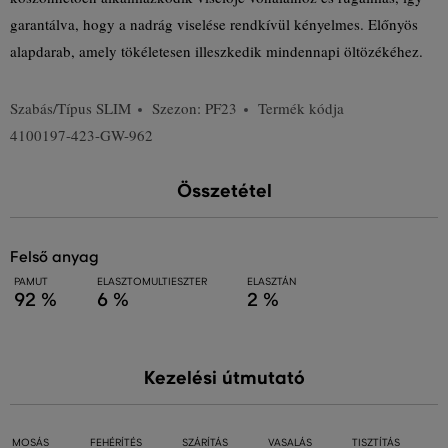
garantálva, hogy a nadrág viselése rendkívül kényelmes. Előnyös
alapdarab, amely tökéletesen illeszkedik mindennapi öltözékéhez.
Szabás/Típus
SLIM
Szezon: PF23
Termék kódja
4100197-423-GW-962
Összetétel
felső anyag
PAMUT
ELASZTOMULTIESZTER
ELASZTÁN
92 %
6 %
2 %
Kezelési útmutató
MOSÁS
FEHÉRÍTÉS
SZÁRÍTÁS
VASALÁS
TISZTÍTÁS