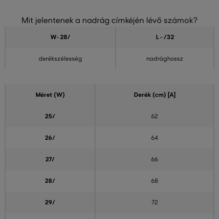
Mit jelentenek a nadrág címkéjén lévő számok?
W- 28
/
L - /32
derékszélesség
nadrághossz
Méret (W)
Derék (cm) [A]
25/
62
26/
64
27/
66
28/
68
29/
72