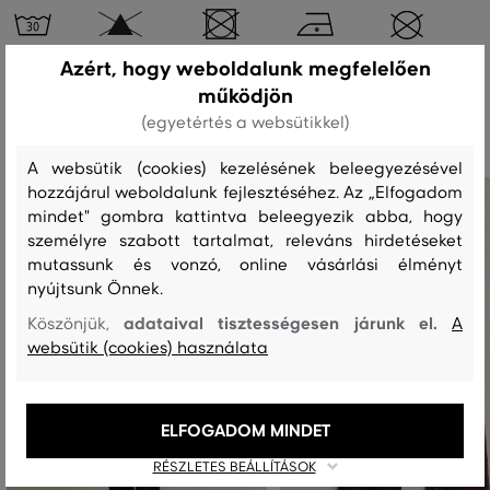
Azért, hogy weboldalunk megfelelően
működjön
Ajánlott termékek
(egyetértés a websütikkel)
A websütik (cookies) kezelésének beleegyezésével
hozzájárul weboldalunk fejlesztéséhez. Az „Elfogadom
mindet" gombra kattintva beleegyezik abba, hogy
személyre szabott tartalmat, releváns hirdetéseket
mutassunk és vonzó, online vásárlási élményt
nyújtsunk Önnek.
adataival tisztességesen járunk el.
Köszönjük,
A
websütik (cookies) használata
ELFOGADOM MINDET
RÉSZLETES BEÁLLÍTÁSOK