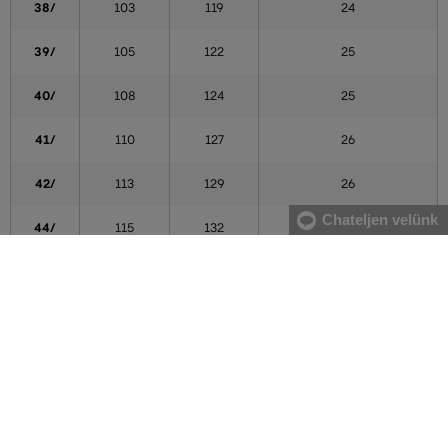
38/
103
119
24
39/
105
122
25
40/
108
124
25
41/
110
127
26
42/
113
129
26
Chateljen velünk
44/
115
132
27
46/
118
134
27
48/
120
137
27
Méret (L)
Nadrághossz (belső nadrághossz) (cm) [C]
/30
76