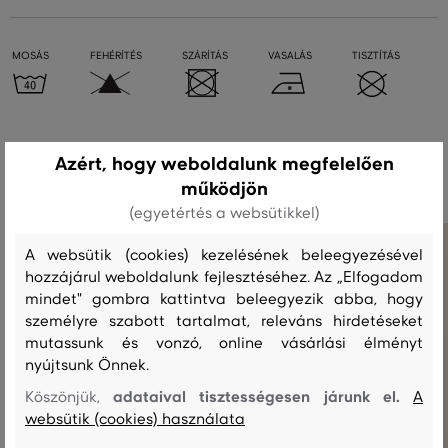
MOSÁS
FEHÉRÍTÉS
SZÁRÍTÁS
VASALÁS
TISZTÍTÁS
Ajánlott termékek
Azért, hogy weboldalunk megfelelően
működjön
(egyetértés a websütikkel)
A websütik (cookies) kezelésének beleegyezésével
hozzájárul weboldalunk fejlesztéséhez. Az „Elfogadom
mindet" gombra kattintva beleegyezik abba, hogy
személyre szabott tartalmat, releváns hirdetéseket
mutassunk és vonzó, online vásárlási élményt
nyújtsunk Önnek.
adataival tisztességesen járunk el.
Köszönjük,
A
websütik (cookies) használata