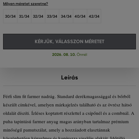
Milyen méretet szeretne?
30/34
31/34
32/34
33/34
34/34
40/34
42/34
KÉRJÜK, VÁLASSZON MÉRETET
2026. 08. 10.
Önnél
Leírás
Férfi slim fit farmer nadrág. Standard derékmagassággal és bőrből
készült címkével, amelyen márkajelzés található és az övrész hátsó
oldalát díszíti. Ízléses koptatott részlettel a csípőnél és a combnál. A
puha tapintású farmer anyag magas arányban tartalmaz prémium
minőségű pamutszálat, amely a hozzáadott elasztánnak
köszönhetően kényelmes és kopírozza vieslője alakját. Időtálló