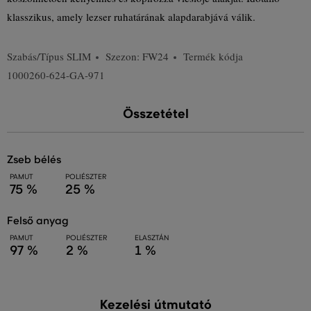
klasszikus, amely lezser ruhatárának alapdarabjává válik.
Szabás/Típus
SLIM
Szezon: FW24
Termék kódja
1000260-624-GA-971
Összetétel
zseb bélés
PAMUT
POLIÉSZTER
75 %
25 %
felső anyag
PAMUT
POLIÉSZTER
ELASZTÁN
97 %
2 %
1 %
Kezelési útmutató