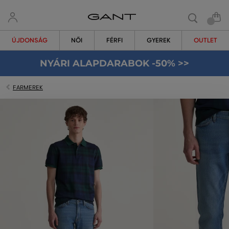
ÚJDONSÁG
NŐI
FÉRFI
GYEREK
OUTLET
NYÁRI ALAPDARABOK -50% >>
FARMEREK