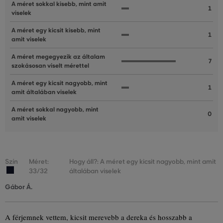
A méret sokkal kisebb, mint amit
1
viselek
A méret egy kicsit kisebb, mint
1
amit viselek
A méret megegyezik az általam
7
szokásosan viselt mérettel
A méret egy kicsit nagyobb, mint
1
amit általában viselek
A méret sokkal nagyobb, mint
0
amit viselek
Szín
Méret:
Hogy áll?: A méret egy kicsit nagyobb, mint amit
33/32
általában viselek
Gábor Á.
A férjemnek vettem, kicsit merevebb a dereka és hosszabb a