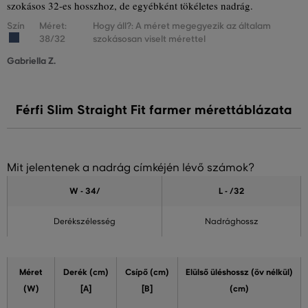
szokásos 32-es hosszhoz, de egyébként tökéletes nadrág.
Szín
Méret:
Hogy áll?: A méret megegyezik az általam
38/32
szokásosan viselt mérettel
Gabriella Z.
Férfi Slim Straight Fit farmer mérettáblázata
Mit jelentenek a nadrág címkéjén lévő számok?
W - 34
/
L - /32
Derékszélesség
Nadrághossz
Méret
Derék (cm)
Csípő (cm)
Elülső üléshossz (öv nélkül)
(W)
[A]
[B]
(cm)