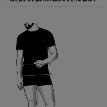
Hogyan mérjem le méreteimet helyesen?