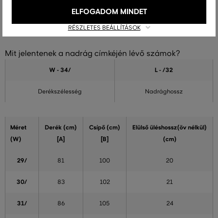
ELFOGADOM MINDET
Férfi Straight Fit farmer mérettáblázata
RÉSZLETES BEÁLLÍTÁSOK
Mit jelentenek a nadrág címkéjén lévő számok?
W - 34
/
L - /32
Derékszélesség
Nadrághossz
Méret
Derék (cm)
Csípő (cm)
Elülső üléshossz(öv nélkül)
(W)
[A]
[B]
(cm)
29/
81
100
20
30/
83
102
21
31/
86
105
24