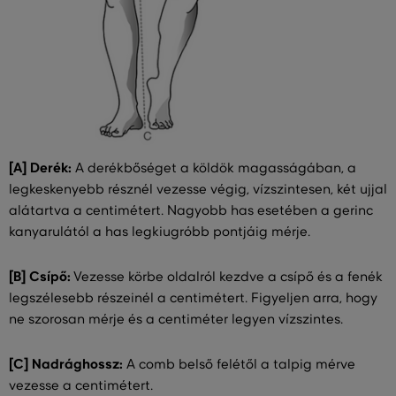
[A] Derék:
A derékbőséget a köldök magasságában, a
legkeskenyebb résznél vezesse végig, vízszintesen, két ujjal
alátartva a centimétert. Nagyobb has esetében a gerinc
kanyarulától a has legkiugróbb pontjáig mérje.
[B] Csípő:
Vezesse körbe oldalról kezdve a csípő és a fenék
legszélesebb részeinél a centimétert. Figyeljen arra, hogy
ne szorosan mérje és a centiméter legyen vízszintes.
[C] Nadrághossz:
A comb belső felétől a talpig mérve
vezesse a centimétert.