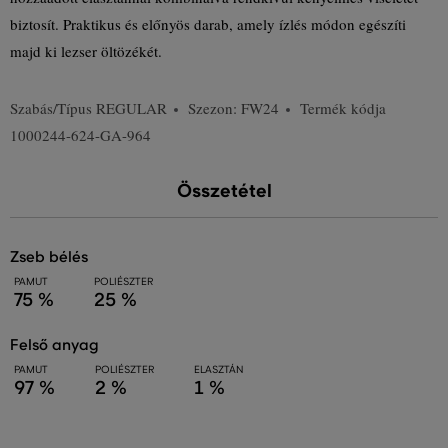
biztosít. Praktikus és előnyös darab, amely ízlés módon egészíti
majd ki lezser öltözékét.
Szabás/Típus
REGULAR
Szezon: FW24
Termék kódja
1000244-624-GA-964
Összetétel
zseb bélés
PAMUT
POLIÉSZTER
75 %
25 %
felső anyag
PAMUT
POLIÉSZTER
ELASZTÁN
97 %
2 %
1 %