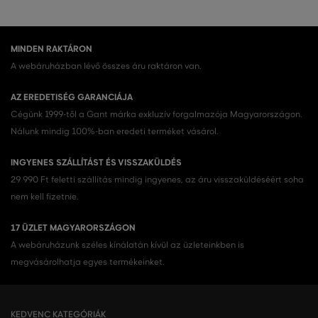
MINDEN RAKTÁRON
A webáruházban lévő összes áru raktáron van.
AZ EREDETISÉG GARANCIÁJA
Cégünk 1999-től a Gant márka exkluzív forgalmazója Magyarországon.
Nálunk mindig 100%-ban eredeti terméket vásárol.
INGYENES SZÁLLÍTÁST ÉS VISSZAKÜLDÉS
29 990 Ft feletti szállítás mindig ingyenes, az áru visszaküldéséért soha
nem kell fizetnie.
17 ÜZLET MAGYARORSZÁGON
A webáruházunk széles kínálatán kívül az üzleteinkben is
megvásárolhatja egyes termékeinket.
KEDVENC KATEGÓRIÁK