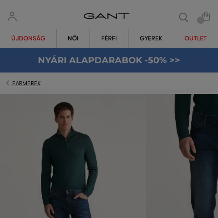
ÚJDONSÁG
NŐI
FÉRFI
GYEREK
OUTLET
NYÁRI ALAPDARABOK -50% >>
FARMEREK