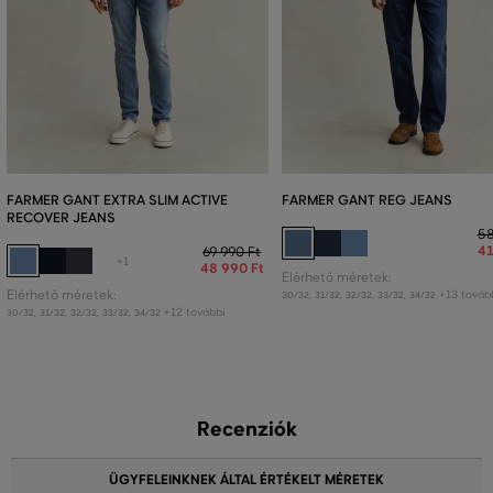
FARMER GANT EXTRA SLIM ACTIVE
FARMER GANT REG JEANS
RECOVER JEANS
58
41
69 990 Ft
+1
48 990 Ft
Elérhető méretek:
Elérhető méretek:
+13 továb
30/32
,
31/32
,
32/32
,
33/32
,
34/32
+12 további
30/32
,
31/32
,
32/32
,
33/32
,
34/32
Recenziók
ÜGYFELEINKNEK ÁLTAL ÉRTÉKELT MÉRETEK