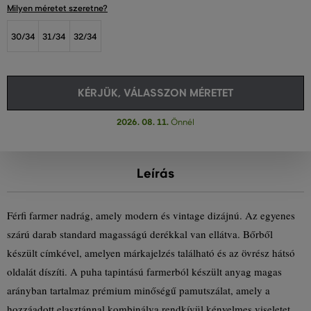
Milyen méretet szeretne?
30/34
31/34
32/34
KÉRJÜK, VÁLASSZON MÉRETET
2026. 08. 11.
Önnél
Leírás
Férfi farmer nadrág, amely modern és vintage dizájnú. Az egyenes
szárú darab standard magasságú derékkal van ellátva. Bőrből
készült címkével, amelyen márkajelzés található és az övrész hátsó
oldalát díszíti. A puha tapintású farmerból készült anyag magas
arányban tartalmaz prémium minőségű pamutszálat, amely a
hozzáadott elasztánnal kombinálva rendkívül kényelmes viseletet