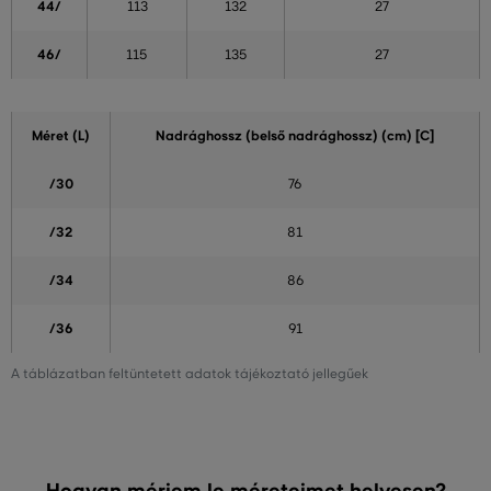
44/
113
132
27
46/
115
135
27
Méret (L)
Nadrághossz (belső nadrághossz) (cm) [C]
/30
76
/32
81
/34
86
/36
91
A táblázatban feltüntetett adatok tájékoztató jellegűek