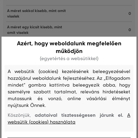
A méret sokkal kisebb, mint amit
0
viselek
A méret egy kicsit kisebb, mint
0
amit viselek
Azért, hogy weboldalunk megfelelően
A méret megegyezik az általam
5
szokásosan viselt mérettel
működjön
(egyetértés a websütikkel)
A méret egy kicsit nagyobb, mint
0
amit általában viselek
A websütik (cookies) kezelésének beleegyezésével
A méret sokkal nagyobb, mint
hozzájárul weboldalunk fejlesztéséhez. Az „Elfogadom
0
amit viselek
mindet" gombra kattintva beleegyezik abba, hogy
személyre szabott tartalmat, releváns hirdetéseket
mutassunk és vonzó, online vásárlási élményt
nyújtsunk Önnek.
Szín
Méret:
Hogy áll?: A méret megegyezik az általam
34/32
szokásosan viselt mérettel
adataival tisztességesen járunk el.
Köszönjük,
A
websütik (cookies) használata
Béla C.