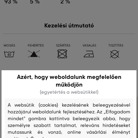
93 %
5 %
2 %
Kezelési útmutató
MOSÁS
FEHÉRÍTÉS
SZÁRÍTÁS
VASALÁS
TISZTÍTÁS
Ajánlott termékek
Azért, hogy weboldalunk megfelelően
működjön
(egyetértés a websütikkel)
A websütik (cookies) kezelésének beleegyezésével
hozzájárul weboldalunk fejlesztéséhez. Az „Elfogadom
mindet" gombra kattintva beleegyezik abba, hogy
személyre szabott tartalmat, releváns hirdetéseket
mutassunk és vonzó, online vásárlási élményt