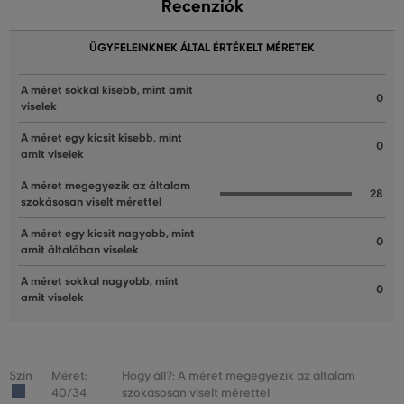
Recenziók
ÜGYFELEINKNEK ÁLTAL ÉRTÉKELT MÉRETEK
A méret sokkal kisebb, mint amit
0
viselek
A méret egy kicsit kisebb, mint
0
amit viselek
A méret megegyezik az általam
28
szokásosan viselt mérettel
A méret egy kicsit nagyobb, mint
0
amit általában viselek
A méret sokkal nagyobb, mint
0
amit viselek
Szín
Méret:
Hogy áll?: A méret megegyezik az általam
40/34
szokásosan viselt mérettel