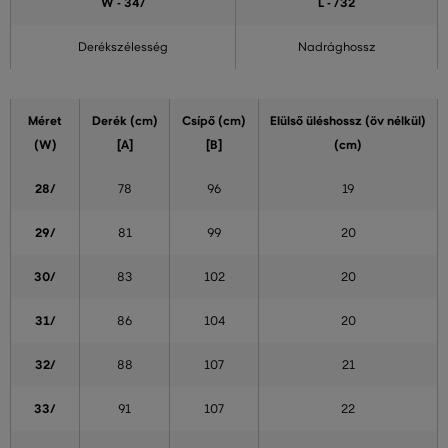
W - 34
/
L - /32
Derékszélesség
Nadrághossz
Méret
Derék (cm)
Csípő (cm)
Elülső üléshossz (öv nélkül)
(W)
[A]
[B]
(cm)
28/
78
96
19
29/
81
99
20
30/
83
102
20
31/
86
104
20
32/
88
107
21
33/
91
107
22