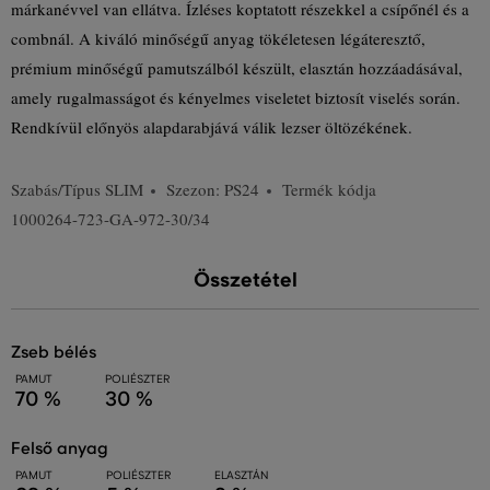
márkanévvel van ellátva. Ízléses koptatott részekkel a csípőnél és a
combnál. A kiváló minőségű anyag tökéletesen légáteresztő,
prémium minőségű pamutszálból készült, elasztán hozzáadásával,
amely rugalmasságot és kényelmes viseletet biztosít viselés során.
Rendkívül előnyös alapdarabjává válik lezser öltözékének.
Szabás/Típus
SLIM
Szezon: PS24
Termék kódja
1000264-723-GA-972-30/34
Összetétel
zseb bélés
PAMUT
POLIÉSZTER
70 %
30 %
felső anyag
PAMUT
POLIÉSZTER
ELASZTÁN