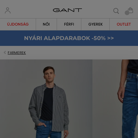
ÚJDONSÁG
NŐI
FÉRFI
GYEREK
OUTLET
NYÁRI ALAPDARABOK -50% >>
FARMEREK