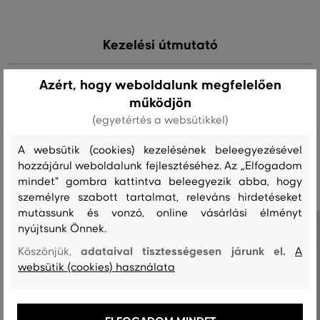
Kezelési útmutató
Azért, hogy weboldalunk megfelelően
MOSÁS
FEHÉRÍTÉS
SZÁRÍTÁS
VASALÁS
TISZTÍTÁS
működjön
(egyetértés a websütikkel)
A websütik (cookies) kezelésének beleegyezésével
Ajánlott termékek
hozzájárul weboldalunk fejlesztéséhez. Az „Elfogadom
mindet" gombra kattintva beleegyezik abba, hogy
személyre szabott tartalmat, releváns hirdetéseket
mutassunk és vonzó, online vásárlási élményt
nyújtsunk Önnek.
adataival tisztességesen járunk el.
Köszönjük,
A
websütik (cookies) használata