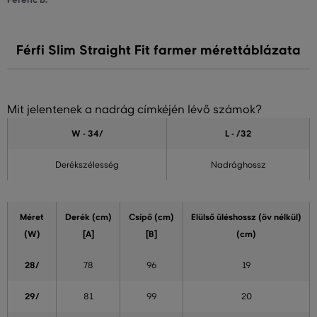
Férfi Slim Straight Fit farmer mérettáblázata
Mit jelentenek a nadrág címkéjén lévő számok?
W - 34
/
L - /32
Derékszélesség
Nadrághossz
Méret
Derék (cm)
Csípő (cm)
Elülső üléshossz (öv nélkül)
(W)
[A]
[B]
(cm)
28/
78
96
19
29/
81
99
20