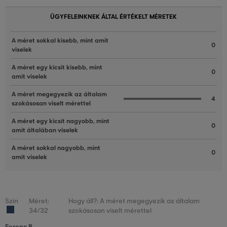
ÜGYFELEINKNEK ÁLTAL ÉRTÉKELT MÉRETEK
A méret sokkal kisebb, mint amit
0
viselek
A méret egy kicsit kisebb, mint
0
amit viselek
A méret megegyezik az általam
4
szokásosan viselt mérettel
A méret egy kicsit nagyobb, mint
0
amit általában viselek
A méret sokkal nagyobb, mint
0
amit viselek
Szín
Méret:
Hogy áll?: A méret megegyezik az általam
34/32
szokásosan viselt mérettel
Ferenc B.