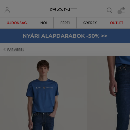
ÚJDONSÁG
NŐI
FÉRFI
GYEREK
OUTLET
NYÁRI ALAPDARABOK -50% >>
FARMEREK