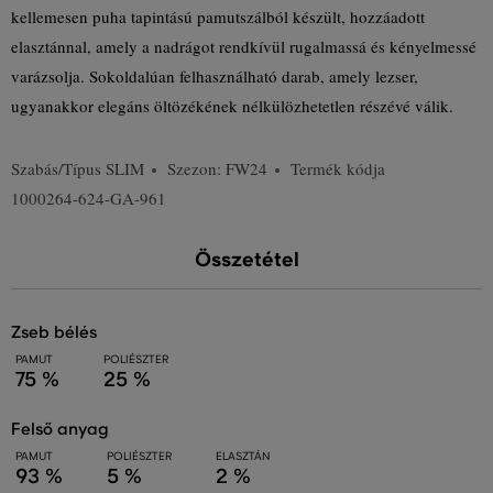
kellemesen puha tapintású pamutszálból készült, hozzáadott
elasztánnal, amely a nadrágot rendkívül rugalmassá és kényelmessé
varázsolja. Sokoldalúan felhasználható darab, amely lezser,
ugyanakkor elegáns öltözékének nélkülözhetetlen részévé válik.
Szabás/Típus
SLIM
Szezon: FW24
Termék kódja
1000264-624-GA-961
Összetétel
zseb bélés
PAMUT
POLIÉSZTER
75 %
25 %
felső anyag
PAMUT
POLIÉSZTER
ELASZTÁN
93 %
5 %
2 %