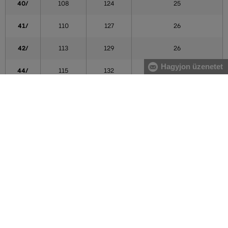
40/
108
124
25
41/
110
127
26
42/
113
129
26
Hagyjon üzenetet
44/
115
132
27
46/
118
134
27
48/
120
137
27
Méret (L)
Nadrághossz (belső nadrághossz) (cm) [C]
/30
76
/32
81
/34
86