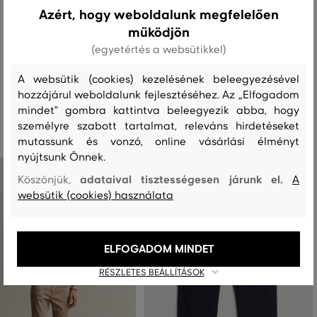
Azért, hogy weboldalunk megfelelően
működjön
MOSÁS
FEHÉRÍTÉS
SZÁRÍTÁS
VASALÁS
TISZTÍTÁS
(egyetértés a websütikkel)
A websütik (cookies) kezelésének beleegyezésével
hozzájárul weboldalunk fejlesztéséhez. Az „Elfogadom
Ajánlott termékek
mindet" gombra kattintva beleegyezik abba, hogy
személyre szabott tartalmat, releváns hirdetéseket
mutassunk és vonzó, online vásárlási élményt
nyújtsunk Önnek.
adataival tisztességesen járunk el.
Köszönjük,
A
websütik (cookies) használata
ELFOGADOM MINDET
RÉSZLETES BEÁLLÍTÁSOK