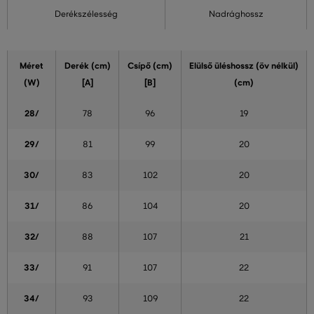
Derékszélesség
Nadrághossz
Méret
Derék (cm)
Csípő (cm)
Elülső üléshossz (öv nélkül)
(W)
[A]
[B]
(cm)
28/
78
96
19
29/
81
99
20
30/
83
102
20
31/
86
104
20
32/
88
107
21
33/
91
107
22
34/
93
109
22