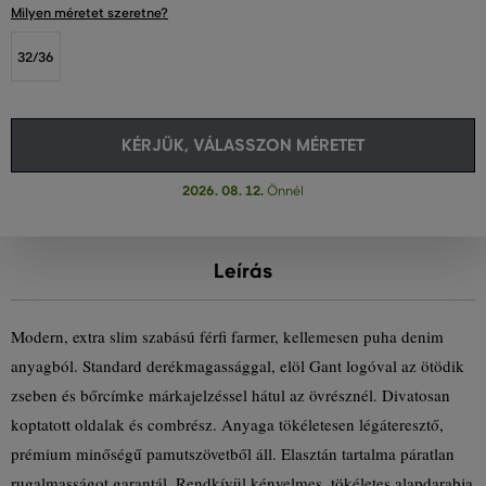
Milyen méretet szeretne?
32/36
KÉRJÜK, VÁLASSZON MÉRETET
2026. 08. 12.
Önnél
Leírás
Modern, extra slim szabású férfi farmer, kellemesen puha denim
anyagból. Standard derékmagassággal, elöl Gant logóval az ötödik
zseben és bőrcímke márkajelzéssel hátul az övrésznél. Divatosan
koptatott oldalak és combrész. Anyaga tökéletesen légáteresztő,
prémium minőségű pamutszövetből áll. Elasztán tartalma páratlan
rugalmasságot garantál. Rendkívül kényelmes, tökéletes alapdarabja