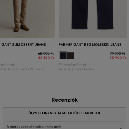
 GANT SLIM DESERT JEANS
FARMER GANT REG MOLESKIN JEANS
65 990 Ft
79 990 Ft
46 190 Ft
55 990 Ft
ő méretek:
Elérhető méretek:
+13 további
+4 további
32
,
32/32
,
33/32
,
34/32
30
,
31
,
32
,
33
,
34
Recenziók
ÜGYFELEINKNEK ÁLTAL ÉRTÉKELT MÉRETEK
A méret sokkal kisebb, mint amit