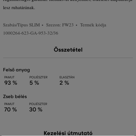
lesz ruhatárának.
Szabás/Típus
SLIM
Szezon: FW23
Termék kódja
1000264-623-GA-953-32/36
Összetétel
felső anyag
PAMUT
POLIÉSZTER
ELASZTÁN
93 %
5 %
2 %
zseb bélés
PAMUT
POLIÉSZTER
70 %
30 %
Kezelési útmutató