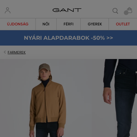
ÚJDONSÁG
NŐI
FÉRFI
GYEREK
OUTLET
NYÁRI ALAPDARABOK -50% >>
FARMEREK