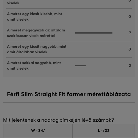
0
viselek
A méret egy kicsit kisebb, mint
0
amit viselek
A méret megegyezik az általam
7
szokásosan viselt mérettel
A méret egy kicsit nagyobb, mint
0
amit általában viselek
A méret sokkal nagyobb, mint
2
amit viselek
Férfi Slim Straight Fit farmer mérettáblázata
Mit jelentenek a nadrág címkéjén lévő számok?
W - 34
/
L - /32