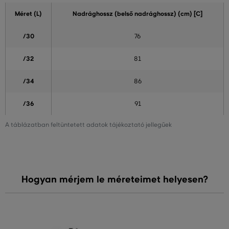
Méret (L)
Nadrághossz (belső nadrághossz) (cm) [C]
/30
76
/32
81
/34
86
/36
91
A táblázatban feltüntetett adatok tájékoztató jellegűek
Hogyan mérjem le méreteimet helyesen?