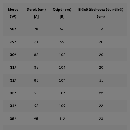
Méret
Derék (cm)
Csípő (cm)
Elülső üléshossz (öv nélkül)
(W)
[A]
[B]
(cm)
28/
78
96
19
29/
81
99
20
30/
83
102
20
31/
86
104
20
32/
88
107
21
33/
91
107
22
34/
93
109
22
35/
95
112
23