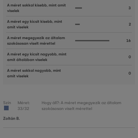
A méret sokkal kisebb, mint amit
3
viselek
A méret egy kicsit kisebb, mint
2
amit viselek
A méret megegyezik az általam
16
szokásosan viselt mérettel
A méret egy kicsit nagyobb, mint
0
amit általában viselek
A méret sokkal nagyobb, mint
0
amit viselek
Szín
Méret:
Hogy áll?: A méret megegyezik az általam
33/32
szokásosan viselt mérettel
Zoltán B.