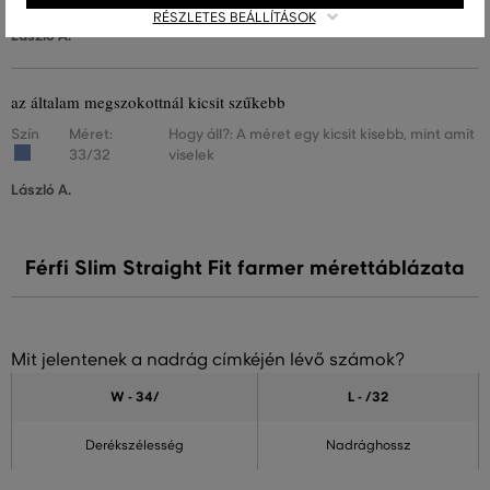
33/32
viselek
RÉSZLETES BEÁLLÍTÁSOK
László A.
az általam megszokottnál kicsit szűkebb
Szín
Méret:
Hogy áll?: A méret egy kicsit kisebb, mint amit
33/32
viselek
László A.
Férfi Slim Straight Fit farmer mérettáblázata
Mit jelentenek a nadrág címkéjén lévő számok?
W - 34
/
L - /32
Derékszélesség
Nadrághossz