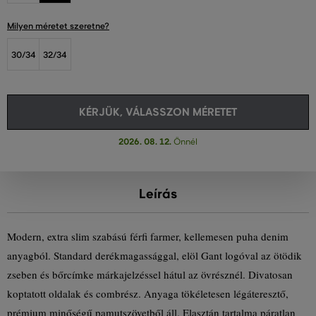
Milyen méretet szeretne?
30/34
32/34
KÉRJÜK, VÁLASSZON MÉRETET
2026. 08. 12.
Önnél
Leírás
Modern, extra slim szabású férfi farmer, kellemesen puha denim
anyagból. Standard derékmagassággal, elöl Gant logóval az ötödik
zseben és bőrcímke márkajelzéssel hátul az övrésznél. Divatosan
koptatott oldalak és combrész. Anyaga tökéletesen légáteresztő,
prémium minőségű pamutszövetből áll. Elasztán tartalma páratlan