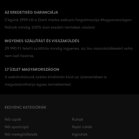
AZ EREDETISÉG GARANCIÁJA
Cégünk 1999-től a Gant márka exkluzív forgalmazója Magyarországon.
Nálunk mindig 100%-ban eredeti terméket vásárol.
INGYENES SZÁLLÍTÁST ÉS VISSZAKÜLDÉS
29 990 Ft feletti szállítás mindig ingyenes, az áru visszaküldéséért soha
nem kell fizetnie.
17 ÜZLET MAGYARORSZÁGON
A webáruházunk széles kínálatán kívül az üzleteinkben is
megvásárolhatja egyes termékeinket.
KEDVENC KATEGÓRIÁK
Női cipők
Ruhák
Női sportcipő
Nyári ruhák
Női melegítőfelsők
Ingruhák