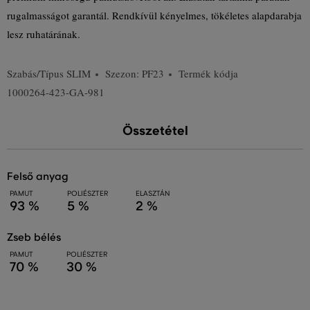
rugalmasságot garantál. Rendkívül kényelmes, tökéletes alapdarabja
lesz ruhatárának.
Szabás/Típus
SLIM
Szezon: PF23
Termék kódja
1000264-423-GA-981
Összetétel
felső anyag
PAMUT
POLIÉSZTER
ELASZTÁN
93 %
5 %
2 %
zseb bélés
PAMUT
POLIÉSZTER
70 %
30 %