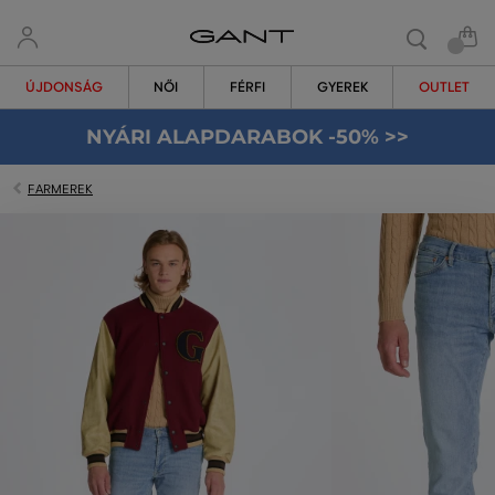
ÚJDONSÁG
NŐI
FÉRFI
GYEREK
OUTLET
NYÁRI ALAPDARABOK -50% >>
FARMEREK