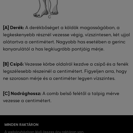
[A] Derék:
A derékbőséget a köldök magasságában, a
legkeskenyebb résznél vezesse végig, vízszintesen, két ujjal
alátartva a centimétert. Nagyobb has esetében a gerinc
kanyarulától a has legkiugróbb pontjáig mérje.
[B] Csípő:
Vezesse körbe oldalról kezdve a csípő és a fenék
legszélesebb részeinél a centimétert. Figyeljen arra, hogy
ne szorosan mérje és a centiméter legyen vízszintes.
[C] Nadrághossz:
A comb belső felétől a talpig mérve
vezesse a centimétert.
MINDEN RAKTÁRON
A webáruházban lévő összes áru raktáron van.