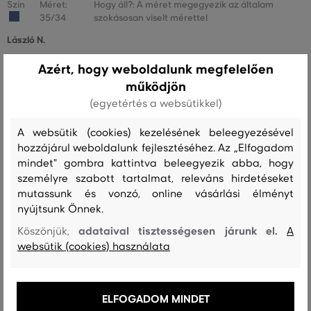
Szín
Méret:
Hogy áll?: A méret megegyezik az általam
35/34
szokásosan viselt mérettel
László N.
Azért, hogy weboldalunk megfelelően
működjön
Szín
Méret:
Hogy áll?: A méret megegyezik az általam
38/34
szokásosan viselt mérettel
(egyetértés a websütikkel)
Tamaa R.
A websütik (cookies) kezelésének beleegyezésével
hozzájárul weboldalunk fejlesztéséhez. Az „Elfogadom
mindet" gombra kattintva beleegyezik abba, hogy
sokkal szűkebb a lábszára, mint a másik kettő termék visszaküldésre
személyre szabott tartalmat, releváns hirdetéseket
kerül
mutassunk és vonzó, online vásárlási élményt
Szín
Méret:
Hogy áll?: A méret sokkal kisebb, mint amit
nyújtsunk Önnek.
33/32
viselek
adataival tisztességesen járunk el.
Köszönjük,
A
László A.
websütik (cookies) használata
az általam megszokottnál kicsit szűkebb
ELFOGADOM MINDET
Szín
Méret:
Hogy áll?: A méret egy kicsit kisebb, mint amit