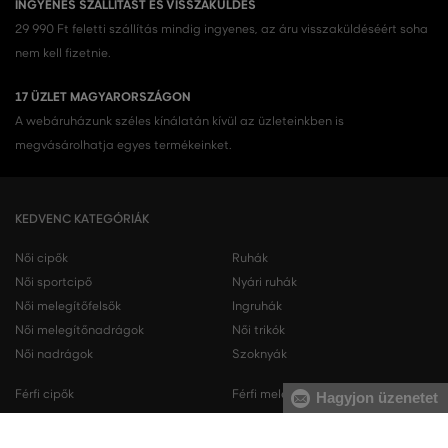
INGYENES SZÁLLÍTÁST ÉS VISSZAKÜLDÉS
29 990 Ft feletti szállítás mindig ingyenes, az áru visszaküldéséért soha
nem kell fizetnie.
17 ÜZLET MAGYARORSZÁGON
A webáruházunk széles kínálatán kívül az üzleteinkben is
megvásárolhatja egyes termékeinket.
KEDVENC KATEGÓRIÁK
Női cipők
Ruhák
Női sportcipő
Nyári ruhák
Női melegítőfelsők
Ingruhák
Női melegítőnadrágok
Női trikók
Női nadrágok
Szoknyák
Férfi cipők
Férfi melegítőfelsők
Hagyjon üzenetet
Férfi sportcipő
Férfi melegítőnadrágok
Férfi ingek
Férfi pulóverek