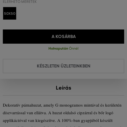
ELÉRHETŐ MÉRETEK
50X50
A KOSÁRBA
Holnapután
Önnél
KÉSZLETEN ÜZLETEINKBEN
Leírás
Dekoratív párnahuzat, amely G monogramos mintával és kerületén
díszvarrással van ellátva. A huzat oldalsó cipzárral és bőr logó
applikációval van kiegészítve. A 100%-ban gyapjúból készült