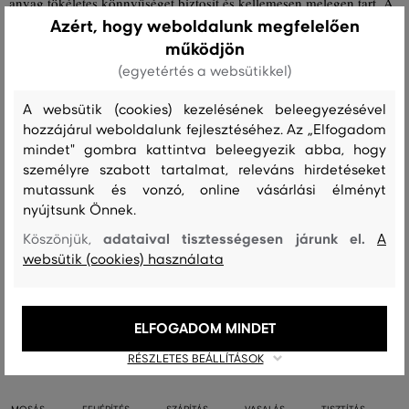
anyag tökéletes könnyűséget biztosít és kellemesen melegen tart. A
Azért, hogy weboldalunk megfelelően
huzat légáteresztő, nem gyűrődik és nem szívja magába a szagokat.
működjön
Nagyon stílusos és ízléses kiegészítő, amely otthonának bármely
(egyetértés a websütikkel)
pontján megállja majd helyét. Méretek: 50 x 50 cm.
A websütik (cookies) kezelésének beleegyezésével
Szezon: SS25
Termék kódja
853102101-325-GH-277-50x50
hozzájárul weboldalunk fejlesztéséhez. Az „Elfogadom
mindet" gombra kattintva beleegyezik abba, hogy
személyre szabott tartalmat, releváns hirdetéseket
Összetétel
mutassunk és vonzó, online vásárlási élményt
nyújtsunk Önnek.
adataival tisztességesen járunk el.
Köszönjük,
A
felső anyag
websütik (cookies) használata
GYAPJÚ
100 %
ELFOGADOM MINDET
Kezelési útmutató
RÉSZLETES BEÁLLÍTÁSOK