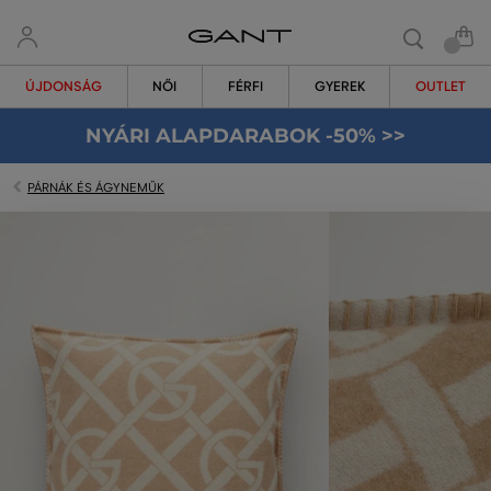
ÚJDONSÁG
NŐI
FÉRFI
GYEREK
OUTLET
NYÁRI ALAPDARABOK -50% >>
PÁRNÁK ÉS ÁGYNEMŰK