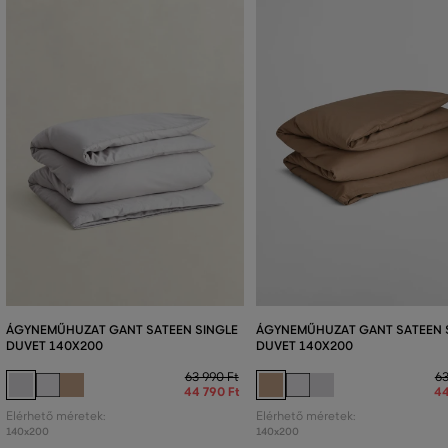
ÁGYNEMŰHUZAT GANT SATEEN SINGLE
ÁGYNEMŰHUZAT GANT SATEEN 
DUVET 140X200
DUVET 140X200
63 990 Ft
63
44 790 Ft
44
Elérhető méretek:
Elérhető méretek:
140x200
140x200