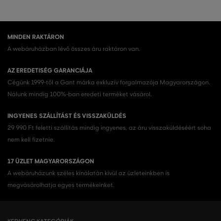
MINDEN RAKTÁRON
A webáruházban lévő összes áru raktáron van.
AZ EREDETISÉG GARANCIÁJA
Cégünk 1999-től a Gant márka exkluzív forgalmazója Magyarországon.
Nálunk mindig 100%-ban eredeti terméket vásárol.
INGYENES SZÁLLÍTÁST ÉS VISSZAKÜLDÉS
29 990 Ft feletti szállítás mindig ingyenes, az áru visszaküldéséért soha
nem kell fizetnie.
17 ÜZLET MAGYARORSZÁGON
A webáruházunk széles kínálatán kívül az üzleteinkben is
megvásárolhatja egyes termékeinket.