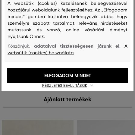
A websütik (cookies) kezelésének beleegyezésével
hozzájárul weboldalunk fejlesztéséhez. Az „Elfogadom
felső anyag
mindet" gombra kattintva beleegyezik abba, hogy
PAMUT
LEN
személyre szabott tartalmat, releváns hirdetéseket
70 %
30 %
mutassunk és vonzó, online vásárlási élményt
nyújtsunk Önnek.
adataival tisztességesen járunk el.
Köszönjük,
A
Kezelési útmutató
websütik (cookies) használata
MOSÁS
FEHÉRÍTÉS
SZÁRÍTÁS
VASALÁS
TISZTÍTÁS
ELFOGADOM MINDET
RÉSZLETES BEÁLLÍTÁSOK
Ajánlott termékek