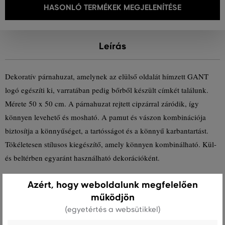
HASONLÓ TERMÉKEK MEGJELENÍTÉSE
Leírás
Dekoratív párnahuzat, amelynek az elülső oldalát hímzett GANT
logó egészíti ki, varratában pedig bőrből készült címkét találunk.
Mérete 50 x 50 cm. A párnahuzat rejtett cipzárral záródik, így
könnyen levehető és mosható. A pamut és vászon kombinációja
biztosítja a könnyűséget, a tartósságot és a könnyű karbantartást.
Tökéletesen stílusos kiegészítő, amely könnyen kombinálható. Kül-
és beltérben egyaránt használható dekorációként.
Azért, hogy weboldalunk megfelelően
Szezon: FW23
Termék kódja
853102001-623-GH-113
működjön
(egyetértés a websütikkel)
Összetétel