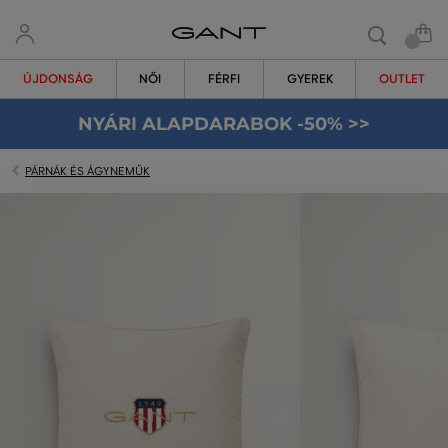
ÚJDONSÁG
NŐI
FÉRFI
GYEREK
OUTLET
NYÁRI ALAPDARABOK -50% >>
PÁRNÁK ÉS ÁGYNEMŰK