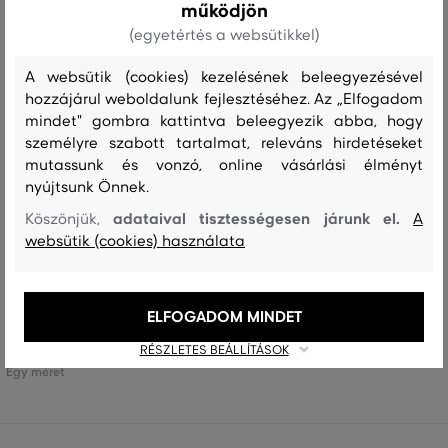
működjön
(egyetértés a websütikkel)
A websütik (cookies) kezelésének beleegyezésével
hozzájárul weboldalunk fejlesztéséhez. Az „Elfogadom
mindet" gombra kattintva beleegyezik abba, hogy
személyre szabott tartalmat, releváns hirdetéseket
mutassunk és vonzó, online vásárlási élményt
nyújtsunk Önnek.
adataival tisztességesen járunk el.
Köszönjük,
A
websütik (cookies) használata
CIPŐKANÁL VERMONT SHOEHORN
ELFOGADOM MINDET
6 490 Ft
RÉSZLETES BEÁLLÍTÁSOK
Elérhető méretek:
Egy méret