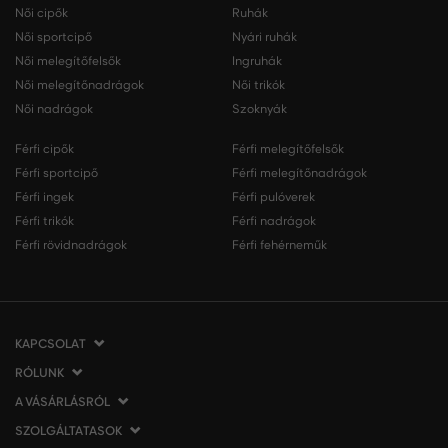
Női cipők
Ruhák
Női sportcipő
Nyári ruhák
Női melegítőfelsők
Ingruhák
Női melegítőnadrágok
Női trikók
Női nadrágok
Szoknyák
Férfi cipők
Férfi melegítőfelsők
Férfi sportcipő
Férfi melegítőnadrágok
Férfi ingek
Férfi pulóverek
Férfi trikók
Férfi nadrágok
Férfi rövidnadrágok
Férfi fehérneműk
KAPCSOLAT
RÓLUNK
VERMONT Services Slovakia s. r. o.
Vlčie hrdlo 53
A VÁSÁRLÁSRÓL
Cégünkről
821 07 Bratislava
Elérhetőség
SZOLGÁLTATASOK
A vásárlás menete
Szlovákia