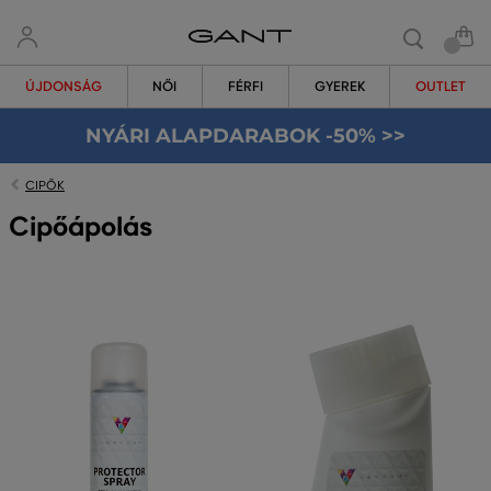
ÚJDONSÁG
NŐI
FÉRFI
GYEREK
OUTLET
NYÁRI ALAPDARABOK -50% >>
CIPŐK
Cipőápolás