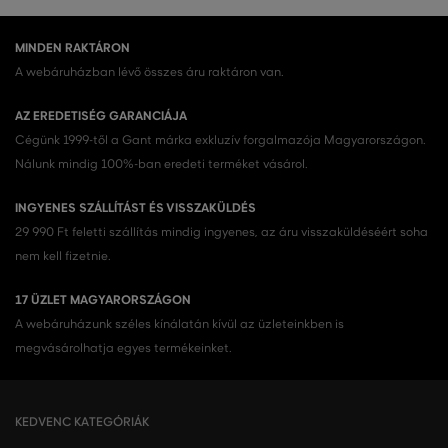
MINDEN RAKTÁRON
A webáruházban lévő összes áru raktáron van.
AZ EREDETISÉG GARANCIÁJA
Cégünk 1999-től a Gant márka exkluzív forgalmazója Magyarországon.
Nálunk mindig 100%-ban eredeti terméket vásárol.
INGYENES SZÁLLÍTÁST ÉS VISSZAKÜLDÉS
29 990 Ft feletti szállítás mindig ingyenes, az áru visszaküldéséért soha
nem kell fizetnie.
17 ÜZLET MAGYARORSZÁGON
A webáruházunk széles kínálatán kívül az üzleteinkben is
megvásárolhatja egyes termékeinket.
KEDVENC KATEGÓRIÁK