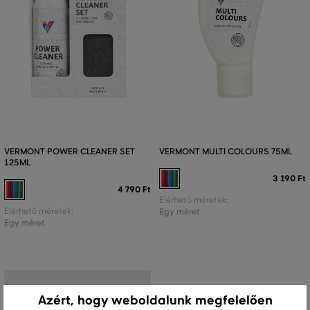
VERMONT POWER CLEANER SET
VERMONT MULTI COLOURS 75ML
125ML
3 190 Ft
4 790 Ft
Elérhető méretek:
Elérhető méretek:
Egy méret
Egy méret
Azért, hogy weboldalunk megfelelően