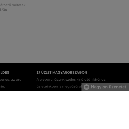
lérhető méretek:
1/36
ÜLDÉS
17 ÜZLET MAGYARORSZÁGON
gyenes, az áru
A webáruházunk széles kínálatán kívül az
nie.
üzleteinkben is megvásárolhatja egyes termékeinket.
Hagyjon üzenetet
Férfi melegítőfelsők