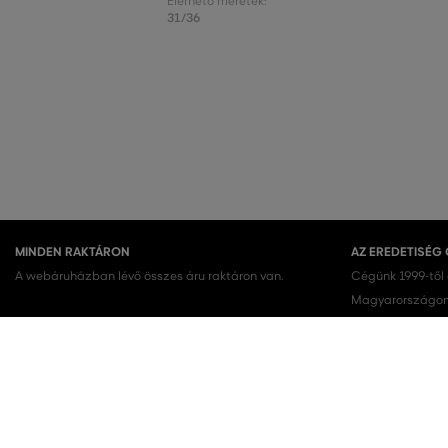
Elérhető méretek:
31/36
MINDEN RAKTÁRON
AZ EREDETISÉG
A webáruházban lévő összes áru raktáron van.
Cégünk 1999-től
Magyarországon.
terméket vásárol
KEDVENC KATEGÓRIÁK
Női cipők
Ruhák