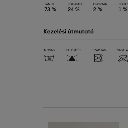
PAMUT
POLIAMID
ELASZTÁN
POLIÉ
73 %
24 %
2 %
1 %
Kezelési útmutató
MOSÁS
FEHÉRÍTÉS
SZÁRÍTÁS
VASALÁ