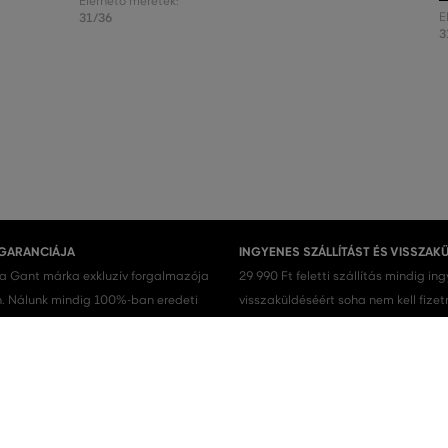
Elérhető méretek:
31/36
E
3
 GARANCIÁJA
INGYENES SZÁLLÍTÁST ÉS VISSZAK
 a Gant márka exkluzív forgalmazója
29 990 Ft feletti szállítás mindig in
 Nálunk mindig 100%-ban eredeti
visszaküldéséért soha nem kell fizet
.
Férfi cipők