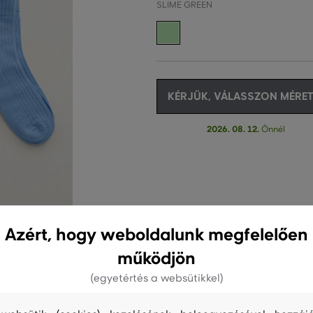
SLIME GREEN
KÉRJÜK, VÁLASSZON MÉRET
2026. 08. 12.
Önnél
Azért, hogy weboldalunk megfelelően
működjön
(egyetértés a websütikkel)