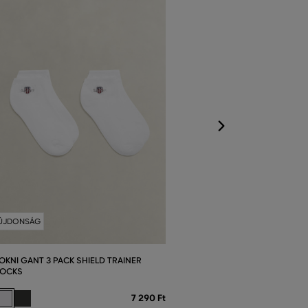
ZOKNI GANT 2 P
SOCK
Elérhető méretek
31/36
ÚJDONSÁG
OKNI GANT 3 PACK SHIELD TRAINER
OCKS
7 290 Ft