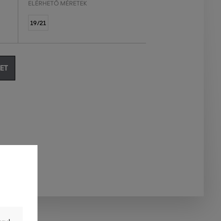
ELÉRHETŐ MÉRETEK
19/21
ET