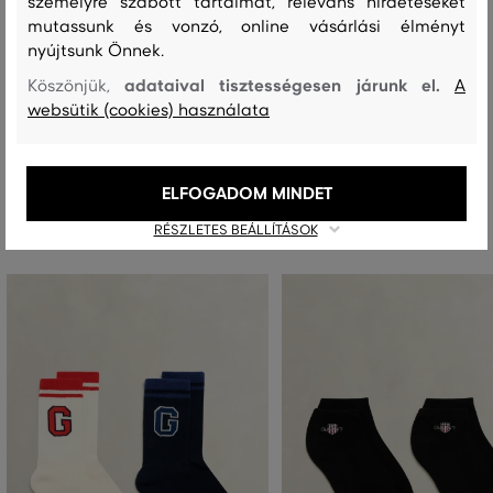
személyre szabott tartalmat, releváns hirdetéseket
Kezelési útmutató
mutassunk és vonzó, online vásárlási élményt
nyújtsunk Önnek.
adataival tisztességesen járunk el.
Köszönjük,
A
MOSÁS
FEHÉRÍTÉS
SZÁRÍTÁS
VASALÁS
TISZTÍTÁS
websütik (cookies) használata
ELFOGADOM MINDET
Ajánlott termékek
RÉSZLETES BEÁLLÍTÁSOK