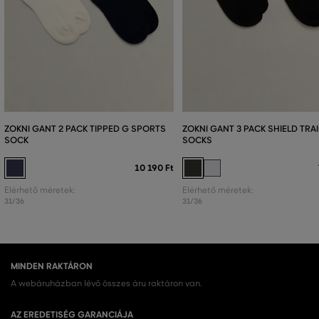
ZOKNI GANT 2 PACK TIPPED G SPORTS
ZOKNI GANT 3 PACK SHIELD TRA
SOCK
SOCKS
10 190 Ft
Elérhető méretek:
Elérhető méretek:
31/36
31/36
MINDEN RAKTÁRON
A webáruházban lévő összes áru raktáron van.
AZ EREDETISÉG GARANCIÁJA