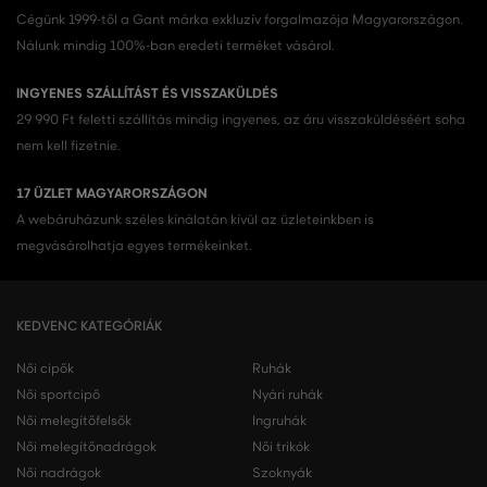
Cégünk 1999-től a Gant márka exkluzív forgalmazója Magyarországon.
Nálunk mindig 100%-ban eredeti terméket vásárol.
INGYENES SZÁLLÍTÁST ÉS VISSZAKÜLDÉS
29 990 Ft feletti szállítás mindig ingyenes, az áru visszaküldéséért soha
nem kell fizetnie.
17 ÜZLET MAGYARORSZÁGON
A webáruházunk széles kínálatán kívül az üzleteinkben is
megvásárolhatja egyes termékeinket.
KEDVENC KATEGÓRIÁK
Női cipők
Ruhák
Női sportcipő
Nyári ruhák
Női melegítőfelsők
Ingruhák
Női melegítőnadrágok
Női trikók
Női nadrágok
Szoknyák