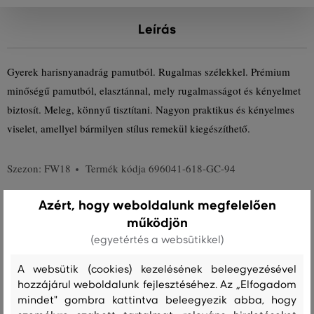
Leírás
Gyerek harisnyanadrág pamutból. Rugalmas szélekkel. Prémium
minőségű pamutból, elasztánnal, mely rugalmasságot és kényelmet
biztosít. Meleg, könnyű tisztítani. Nagyon praktikus és kényelmes
viselet, amellyel bármilyen stílus remekül kiegészíthető.
Szezon: FW18
Termék kódja
696041-618-GC-94
Azért, hogy weboldalunk megfelelően
Összetétel
működjön
(egyetértés a websütikkel)
PAMUT
POLIAMID
ELASZTÁN
A websütik (cookies) kezelésének beleegyezésével
80 %
18 %
2 %
hozzájárul weboldalunk fejlesztéséhez. Az „Elfogadom
mindet" gombra kattintva beleegyezik abba, hogy