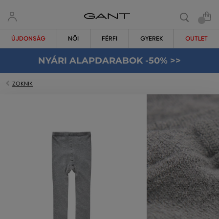
ÚJDONSÁG
NŐI
FÉRFI
GYEREK
OUTLET
NYÁRI ALAPDARABOK -50% >>
ZOKNIK