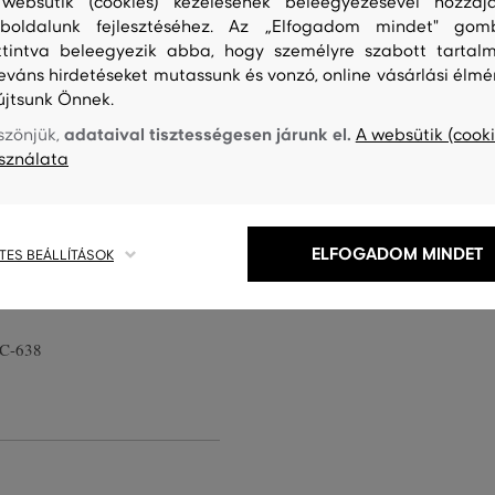
websütik (cookies) kezelésének beleegyezésével hozzájá
boldalunk fejlesztéséhez. Az „Elfogadom mindet" gom
ttintva beleegyezik abba, hogy személyre szabott tartalm
leváns hirdetéseket mutassunk és vonzó, online vásárlási élmé
újtsunk Önnek.
olásban kapható és rendkívül
adataival tisztességesen járunk el.
szönjük,
A websütik (cooki
si kényelmet biztosít
sználata
 van ellátva és az uniszex
logó egészíti ki. A zokni magas
ot, így anyagösszetételének
ELFOGADOM MINDET
rugalmas. A csomag két párt
TES BEÁLLÍTÁSOK
C-638