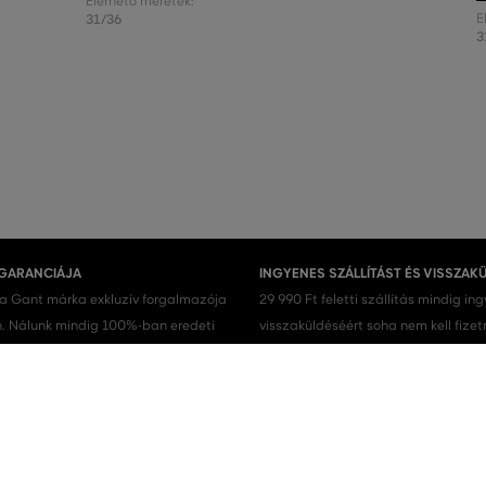
Elérhető méretek:
31/36
E
3
 GARANCIÁJA
INGYENES SZÁLLÍTÁST ÉS VISSZAK
 a Gant márka exkluzív forgalmazója
29 990 Ft feletti szállítás mindig in
 Nálunk mindig 100%-ban eredeti
visszaküldéséért soha nem kell fizet
.
Férfi cipők