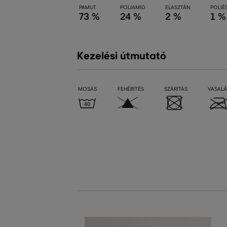
PAMUT
POLIAMID
ELASZTÁN
POLIÉ
73 %
24 %
2 %
1 %
Kezelési útmutató
MOSÁS
FEHÉRÍTÉS
SZÁRÍTÁS
VASALÁ