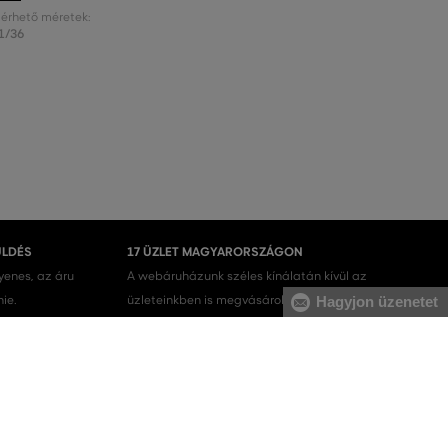
lérhető méretek:
1/36
ÜLDÉS
17 ÜZLET MAGYARORSZÁGON
gyenes, az áru
A webáruházunk széles kínálatán kívül az
nie.
üzleteinkben is megvásárolhatja egyes termékeinket.
Hagyjon üzenetet
Férfi melegítőfelsők