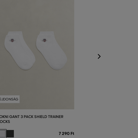
ZOKNI GANT 2 P
SOCK
Elérhető méretek
31/36
ÚJDONSÁG
OKNI GANT 3 PACK SHIELD TRAINER
OCKS
7 290 Ft