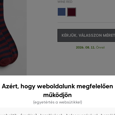
WINE RED
KÉRJÜK, VÁLASSZON MÉRET
2026. 08. 11.
Önnél
Azért, hogy weboldalunk megfelelően
működjön
(egyetértés a websütikkel)