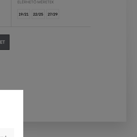
ELÉRHETŐ MÉRETEK
19/21
22/25
27/29
ET