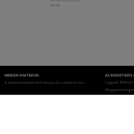
Elérhető méretek:
31/36
MINDEN RAKTÁRON
AZ EREDETISÉG
A webáruházban lévő összes áru raktáron van.
Cégünk 1999-től
Magyarországon.
terméket vásárol
KEDVENC KATEGÓRIÁK
Női cipők
Ruhák