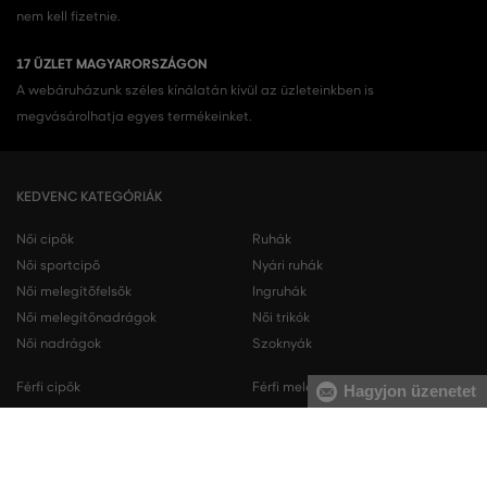
nem kell fizetnie.
17 ÜZLET MAGYARORSZÁGON
A webáruházunk széles kínálatán kívül az üzleteinkben is
megvásárolhatja egyes termékeinket.
KEDVENC KATEGÓRIÁK
Női cipők
Ruhák
Női sportcipő
Nyári ruhák
Női melegítőfelsők
Ingruhák
Női melegítőnadrágok
Női trikók
Női nadrágok
Szoknyák
Férfi cipők
Férfi melegítőfelsők
Hagyjon üzenetet
Férfi sportcipő
Férfi melegítőnadrágok
Férfi ingek
Férfi pulóverek
Férfi trikók
Férfi nadrágok