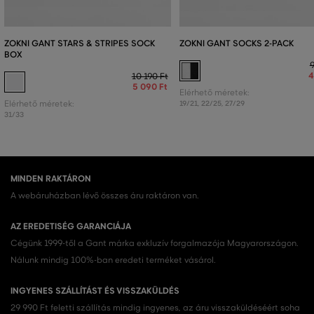
ZOKNI GANT STARS & STRIPES SOCK
ZOKNI GANT SOCKS 2-PACK
BOX
9
4
10 190 Ft
5 090 Ft
Elérhető méretek:
Elérhető méretek:
19/21
,
22/25
,
27/29
31/33
MINDEN RAKTÁRON
A webáruházban lévő összes áru raktáron van.
AZ EREDETISÉG GARANCIÁJA
Cégünk 1999-től a Gant márka exkluzív forgalmazója Magyarországon.
Nálunk mindig 100%-ban eredeti terméket vásárol.
INGYENES SZÁLLÍTÁST ÉS VISSZAKÜLDÉS
29 990 Ft feletti szállítás mindig ingyenes, az áru visszaküldéséért soha