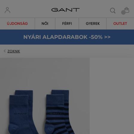
ÚJDONSÁG
NŐI
FÉRFI
GYEREK
OUTLET
NYÁRI ALAPDARABOK -50% >>
ZOKNIK