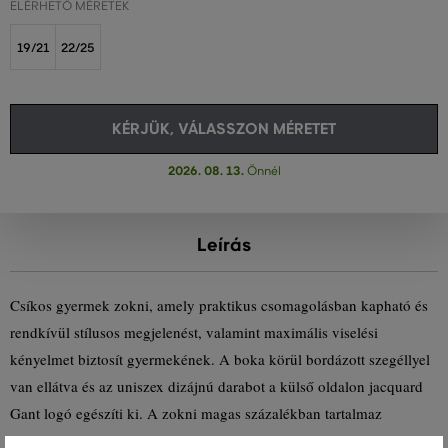
ELÉRHETŐ MÉRETEK
19/21
22/25
KÉRJÜK, VÁLASSZON MÉRETET
2026. 08. 13.
Önnél
Leírás
Csíkos gyermek zokni, amely praktikus csomagolásban kapható és
rendkívül stílusos megjelenést, valamint maximális viselési
kényelmet biztosít gyermekének. A boka körül bordázott szegéllyel
van ellátva és az uniszex dizájnú darabot a külső oldalon jacquard
Gant logó egészíti ki. A zokni magas százalékban tartalmaz
prémium minőségű pamutot, így anyagösszetételének köszönhetően