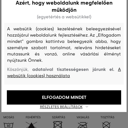
Azért, hogy weboldalunk megfelelően
rendkívül kényelmes, könnyű és rugalmas. A csomag két párt
működjön
tartalmaz, amelyek különböző mintájúak.
(egyetértés a websütikkel)
A websütik (cookies) kezelésének beleegyezésével
Szezon: FW24
Termék kódja
896024-624-GC-442
hozzájárul weboldalunk fejlesztéséhez. Az „Elfogadom
mindet" gombra kattintva beleegyezik abba, hogy
Összetétel
személyre szabott tartalmat, releváns hirdetéseket
mutassunk és vonzó, online vásárlási élményt
nyújtsunk Önnek.
felső anyag
adataival tisztességesen járunk el.
Köszönjük,
A
PAMUT
POLIAMID
ELASZTÁN
POLIÉSZTER
websütik (cookies) használata
73 %
24 %
2 %
1 %
ELFOGADOM MINDET
Kezelési útmutató
RÉSZLETES BEÁLLÍTÁSOK
MOSÁS
FEHÉRÍTÉS
SZÁRÍTÁS
VASALÁS
TISZTÍTÁS