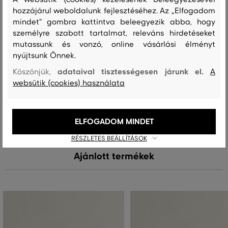
hozzájárul weboldalunk fejlesztéséhez. Az „Elfogadom
felső anyag
mindet" gombra kattintva beleegyezik abba, hogy
PAMUT
POLIAMID
65 %
35 %
személyre szabott tartalmat, releváns hirdetéseket
mutassunk és vonzó, online vásárlási élményt
nyújtsunk Önnek.
adataival tisztességesen járunk el.
Köszönjük,
Kezelési útmutató
A
websütik (cookies) használata
MOSÁS
FEHÉRÍTÉS
SZÁRÍTÁS
VASALÁS
TISZTÍTÁS
ELFOGADOM MINDET
RÉSZLETES BEÁLLÍTÁSOK
Ajánlott termékek