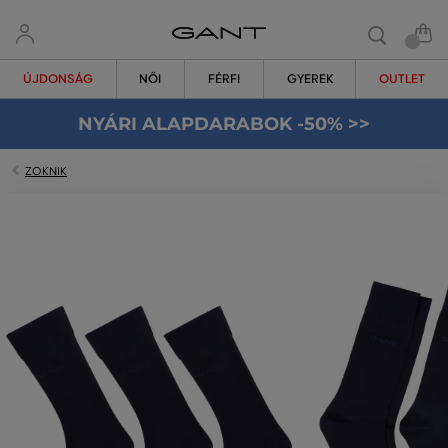
ÚJDONSÁG
NŐI
FÉRFI
GYEREK
OUTLET
NYÁRI ALAPDARABOK -50% >>
ZOKNIK