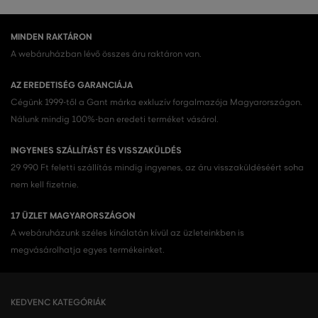
MINDEN RAKTÁRON
A webáruházban lévő összes áru raktáron van.
AZ EREDETISÉG GARANCIÁJA
Cégünk 1999-től a Gant márka exkluzív forgalmazója Magyarországon.
Nálunk mindig 100%-ban eredeti terméket vásárol.
INGYENES SZÁLLÍTÁST ÉS VISSZAKÜLDÉS
29 990 Ft feletti szállítás mindig ingyenes, az áru visszaküldéséért soha
nem kell fizetnie.
17 ÜZLET MAGYARORSZÁGON
A webáruházunk széles kínálatán kívül az üzleteinkben is
megvásárolhatja egyes termékeinket.
KEDVENC KATEGÓRIÁK