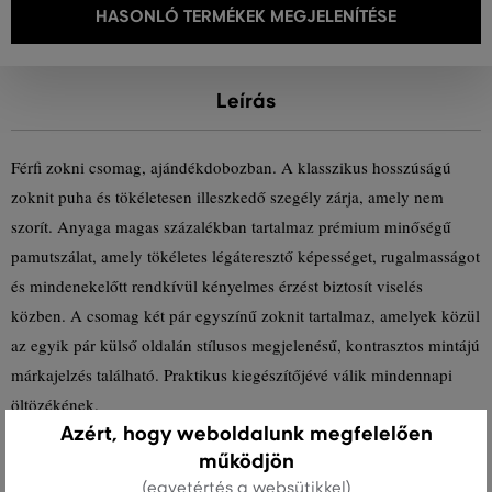
HASONLÓ TERMÉKEK MEGJELENÍTÉSE
Leírás
Férfi zokni csomag, ajándékdobozban. A klasszikus hosszúságú
zoknit puha és tökéletesen illeszkedő szegély zárja, amely nem
szorít. Anyaga magas százalékban tartalmaz prémium minőségű
pamutszálat, amely tökéletes légáteresztő képességet, rugalmasságot
és mindenekelőtt rendkívül kényelmes érzést biztosít viselés
közben. A csomag két pár egyszínű zoknit tartalmaz, amelyek közül
az egyik pár külső oldalán stílusos megjelenésű, kontrasztos mintájú
márkajelzés található. Praktikus kiegészítőjévé válik mindennapi
öltözékének.
Azért, hogy weboldalunk megfelelően
működjön
Szezon: PS24
Termék kódja
9960300-723-GC-374
(egyetértés a websütikkel)