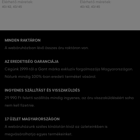
Elérhető méretek:
Elérhető méretek:
40/42
,
43/45
40/42
,
43/45
MINDEN RAKTÁRON
A webáruházban lévő összes áru raktáron van.
AZ EREDETISÉG GARANCIÁJA
Cégünk 1999-től a Gant márka exkluzív forgalmazója Magyarországon.
Nálunk mindig 100%-ban eredeti terméket vásárol.
INGYENES SZÁLLÍTÁST ÉS VISSZAKÜLDÉS
29 990 Ft feletti szállítás mindig ingyenes, az áru visszaküldéséért soha
nem kell fizetnie.
17 ÜZLET MAGYARORSZÁGON
A webáruházunk széles kínálatán kívül az üzleteinkben is
megvásárolhatja egyes termékeinket.