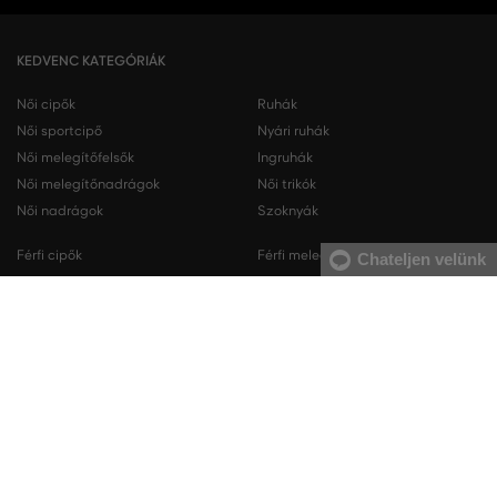
KEDVENC KATEGÓRIÁK
Női cipők
Ruhák
Női sportcipő
Nyári ruhák
Női melegítőfelsők
Ingruhák
Női melegítőnadrágok
Női trikók
Női nadrágok
Szoknyák
Férfi cipők
Férfi melegítőfelsők
Chateljen velünk
Férfi sportcipő
Férfi melegítőnadrágok
Férfi ingek
Férfi pulóverek
Férfi trikók
Férfi nadrágok
Férfi rövidnadrágok
Férfi fehérneműk
KAPCSOLAT