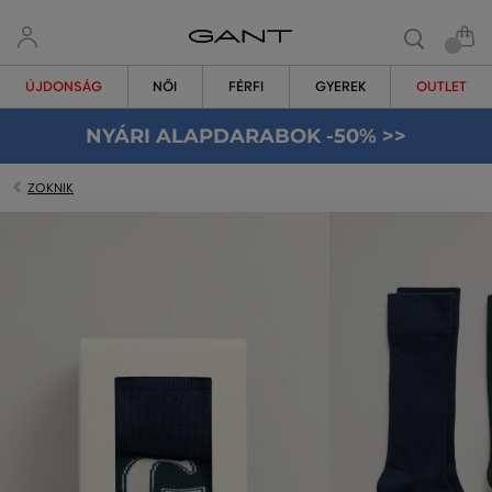
ÚJDONSÁG
NŐI
FÉRFI
GYEREK
OUTLET
NYÁRI ALAPDARABOK -50% >>
ZOKNIK