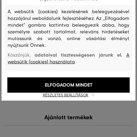
Összetétel
A websütik (cookies) kezelésének beleegyezésével
hozzájárul weboldalunk fejlesztéséhez. Az „Elfogadom
mindet" gombra kattintva beleegyezik abba, hogy
felső anyag
személyre szabott tartalmat, releváns hirdetéseket
mutassunk és vonzó, online vásárlási élményt
PAMUT
POLIAMID
ELASZTÁN
POLIÉSZTER
73 %
24 %
2 %
1 %
nyújtsunk Önnek.
adataival tisztességesen járunk el.
Köszönjük,
A
websütik (cookies) használata
Kezelési útmutató
ELFOGADOM MINDET
MOSÁS
FEHÉRÍTÉS
SZÁRÍTÁS
VASALÁS
TISZTÍTÁS
RÉSZLETES BEÁLLÍTÁSOK
Ajánlott termékek