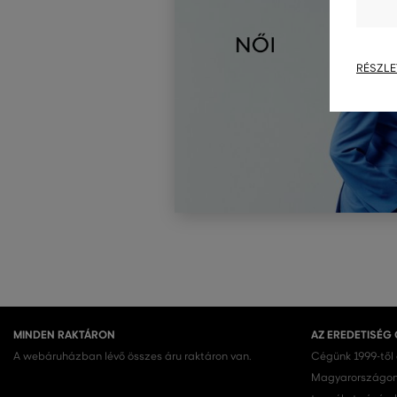
RÉSZLE
MINDEN RAKTÁRON
AZ EREDETISÉG
A webáruházban lévő összes áru raktáron van.
Cégünk 1999-től
Magyarországon.