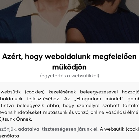
Azért, hogy weboldalunk megfelelően
működjön
(egyetértés a websütikkel)
kót, ha munkába öltözik? Akkor itt elemében lesz. Egyszínű, visszafogo
Vagy egy kifinomult, elegáns blézert? Nálunk megvan!
websütik (cookies) kezelésének beleegyezésével hozzájá
boldalunk fejlesztéséhez. Az „Elfogadom mindet" gom
És nálunk soha nem kell fizetnie a szállításért vagy a visszaküldésért.
ttintva beleegyezik abba, hogy személyre szabott tartalm
leváns hirdetéseket mutassunk és vonzó, online vásárlási élmé
újtsunk Önnek.
adataival tisztességesen járunk el.
szönjük,
A websütik (cooki
sználata