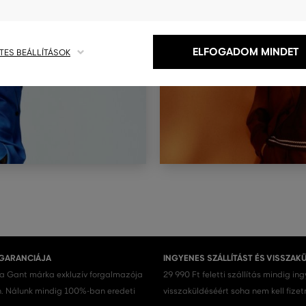
ELFOGADOM MINDET
TES BEÁLLÍTÁSOK
 GARANCIÁJA
INGYENES SZÁLLÍTÁST ÉS VISSZAK
 a Gant márka exkluzív forgalmazója
29 990 Ft feletti szállítás mindig in
 Nálunk mindig 100%-ban eredeti
visszaküldéséért soha nem kell fizet