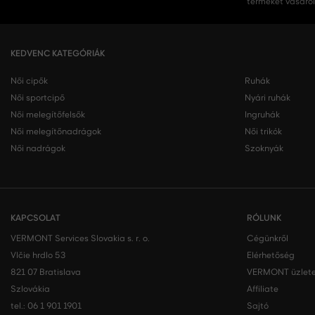
terméket vásárol
KEDVENC KATEGÓRIÁK
Női cipők
Ruhák
Női sportcipő
Nyári ruhák
Női melegítőfelsők
Ingruhák
Női melegítőnadrágok
Női trikók
Női nadrágok
Szoknyák
KAPCSOLAT
RÓLUNK
VERMONT Services Slovakia s. r. o.
Cégünkről
Vlčie hrdlo 53
Elérhetőség
821 07 Bratislava
VERMONT üzlete
Szlovákia
Affiliate
tel.:
06 1 901 1901
Sajtó