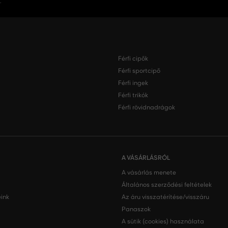
.
Férfi cipők
Férfi sportcipő
Férfi ingek
Férfi trikók
Férfi rövidnadrágok
A VÁSÁRLÁSRÓL
A vásárlás menete
Általános szerződési feltételek
ink
Az áru visszatérítése/visszáru
Panaszok
A sütik (cookies) használata