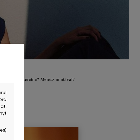
tt darabot szeretne? Merész mintával?
rul
bra
at,
nyt
es)