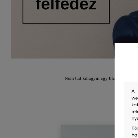
Nem tud kihagyni egy blézert vagy za
A 
we
ka
re
ny
Kö
ha