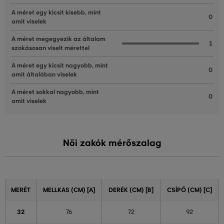
A méret egy kicsit kisebb, mint
0
amit viselek
A méret megegyezik az általam
1
szokásosan viselt mérettel
A méret egy kicsit nagyobb, mint
0
amit általában viselek
A méret sokkal nagyobb, mint
0
amit viselek
Női zakók mérőszalag
MERÉT
MELLKAS (CM) [A]
DERÉK (CM) [B]
CSÍPŐ (CM) [C]
32
76
72
92