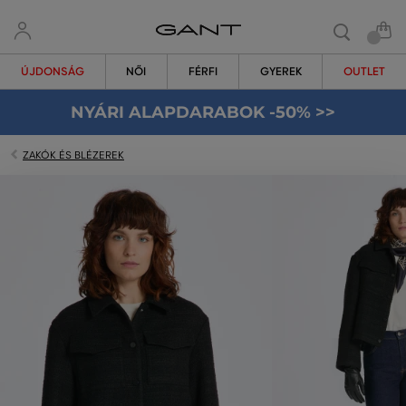
ÚJDONSÁG
NŐI
FÉRFI
GYEREK
OUTLET
NYÁRI ALAPDARABOK -50% >>
ZAKÓK ÉS BLÉZEREK