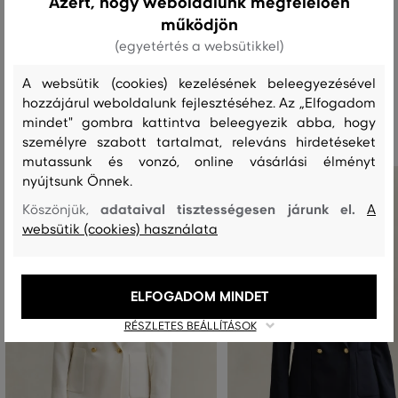
Azért, hogy weboldalunk megfelelően
MOSÁS
FEHÉRÍTÉS
SZÁRÍTÁS
VASALÁS
TISZTÍTÁS
működjön
(egyetértés a websütikkel)
A websütik (cookies) kezelésének beleegyezésével
hozzájárul weboldalunk fejlesztéséhez. Az „Elfogadom
Ajánlott termékek
mindet" gombra kattintva beleegyezik abba, hogy
személyre szabott tartalmat, releváns hirdetéseket
mutassunk és vonzó, online vásárlási élményt
nyújtsunk Önnek.
adataival tisztességesen járunk el.
Köszönjük,
A
websütik (cookies) használata
ELFOGADOM MINDET
RÉSZLETES BEÁLLÍTÁSOK