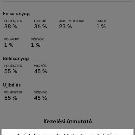
felső anyag
POLIÉSZTER
GYAPJÚ
AKRIL, MODAKRIL
PAMUT
38 %
36 %
23 %
1 %
POLIAMID
VISZKÓZ
1 %
1 %
bélésanyag
POLIÉSZTER
VISZKÓZ
55 %
45 %
ujjbélés
POLIÉSZTER
VISZKÓZ
55 %
45 %
Kezelési útmutató