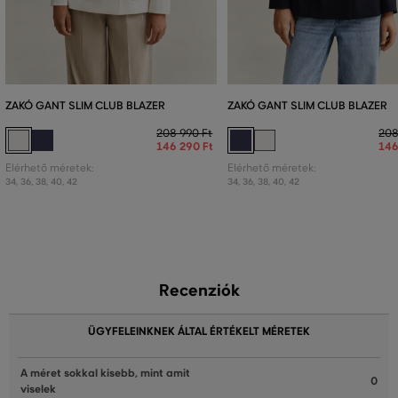
ZAKÓ GANT SLIM CLUB BLAZER
ZAKÓ GANT SLIM CLUB BLAZER
208 990 Ft
208
146 290 Ft
146
Elérhető méretek:
Elérhető méretek:
34
,
36
,
38
,
40
,
42
34
,
36
,
38
,
40
,
42
Recenziók
ÜGYFELEINKNEK ÁLTAL ÉRTÉKELT MÉRETEK
A méret sokkal kisebb, mint amit
0
viselek