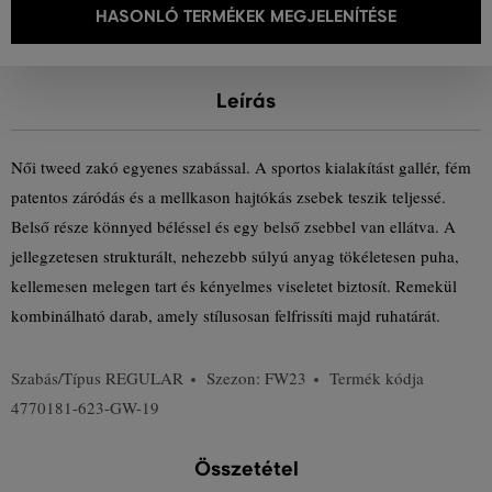
HASONLÓ TERMÉKEK MEGJELENÍTÉSE
Leírás
Női tweed zakó egyenes szabással. A sportos kialakítást gallér, fém
patentos záródás és a mellkason hajtókás zsebek teszik teljessé.
Belső része könnyed béléssel és egy belső zsebbel van ellátva. A
jellegzetesen strukturált, nehezebb súlyú anyag tökéletesen puha,
kellemesen melegen tart és kényelmes viseletet biztosít. Remekül
kombinálható darab, amely stílusosan felfrissíti majd ruhatárát.
Szabás/Típus
REGULAR
Szezon: FW23
Termék kódja
4770181-623-GW-19
Összetétel