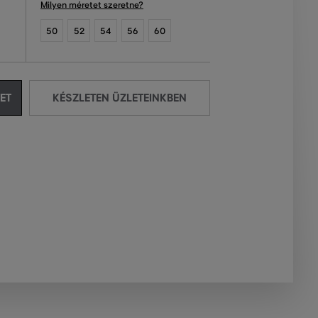
Milyen méretet szeretne?
50
52
54
56
60
ET
KÉSZLETEN ÜZLETEINKBEN