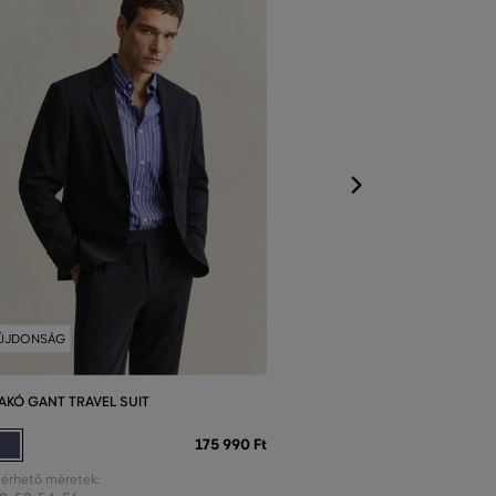
Elérhető méretek
48
,
50
,
52
,
54
,
5
ÚJDONSÁG
AKÓ GANT TRAVEL SUIT
175 990 Ft
lérhető méretek: