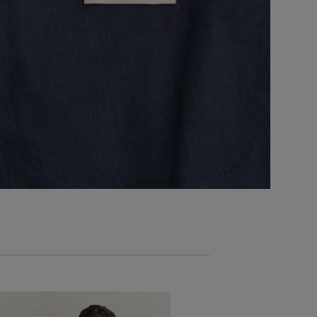
ÚJDONSÁG
ZAKÓ GANT JER