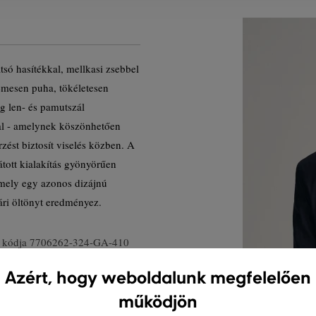
tsó hasítékkal, mellkasi zsebbel
lemesen puha, tökéletesen
g len- és pamutszál
al - amelynek köszönhetően
ést biztosít viselés közben. A
átott kialakítás gyönyörűen
 amely egy azonos dizájnú
ri öltönyt eredményez.
 kódja
7706262-324-GA-410
Azért, hogy weboldalunk megfelelően
működjön