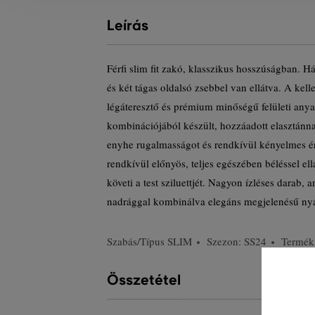
Leírás
Férfi slim fit zakó, klasszikus hosszúságban. Há
és két tágas oldalsó zsebbel van ellátva. A kel
légáteresztő és prémium minőségű felületi anya
kombinációjából készült, hozzáadott elasztánn
enyhe rugalmasságot és rendkívül kényelmes érz
rendkívül előnyös, teljes egészében béléssel ell
követi a test sziluettjét. Nagyon ízléses darab,
nadrággal kombinálva elegáns megjelenésű nyá
Szabás/Típus
SLIM
Szezon: SS24
Termék
Összetétel