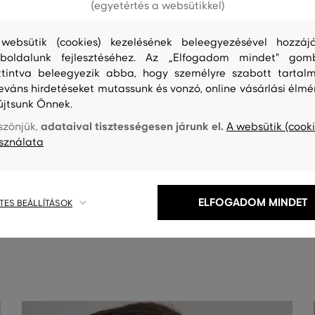
(egyetértés a websütikkel)
websütik (cookies) kezelésének beleegyezésével hozzájá
boldalunk fejlesztéséhez. Az „Elfogadom mindet" gom
ttintva beleegyezik abba, hogy személyre szabott tartalm
leváns hirdetéseket mutassunk és vonzó, online vásárlási élmé
újtsunk Önnek.
adataival tisztességesen járunk el.
szönjük,
A websütik (cooki
sználata
ELFOGADOM MINDET
TES BEÁLLÍTÁSOK
S
TISZTÍTÁS