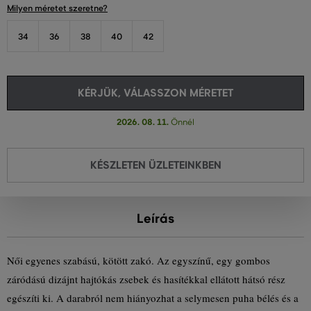
Milyen méretet szeretne?
34
36
38
40
42
KÉRJÜK, VÁLASSZON MÉRETET
2026. 08. 11.
Önnél
KÉSZLETEN ÜZLETEINKBEN
Leírás
Női egyenes szabású, kötött zakó. Az egyszínű, egy gombos
záródású dizájnt hajtókás zsebek és hasítékkal ellátott hátsó rész
egészíti ki. A darabról nem hiányozhat a selymesen puha bélés és a