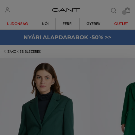
ÚJDONSÁG
NŐI
FÉRFI
GYEREK
OUTLET
NYÁRI ALAPDARABOK -50% >>
ZAKÓK ÉS BLÉZEREK