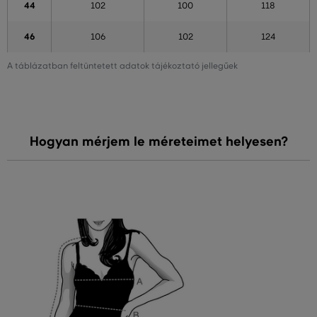
44
102
100
118
46
106
102
124
A táblázatban feltüntetett adatok tájékoztató jellegűek
Hogyan mérjem le méreteimet helyesen?