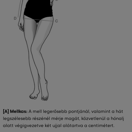
[A] Mellkas:
A mell legerősebb pontjánál, valamint a hát
legszélesebb részénél mérje magát, közvetlenül a hónalj
alatt végigvezetve két ujjal alátartva a centimétert.