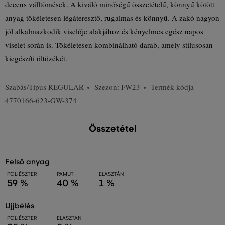
decens válltömések. A kiváló minőségű összetételű, könnyű kötött
anyag tökéletesen légáteresztő, rugalmas és könnyű. A zakó nagyon
jól alkalmazkodik viselője alakjához és kényelmes egész napos
viselet során is. Tökéletesen kombinálható darab, amely stílusosan
kiegészíti öltözékét.
Szabás/Típus
REGULAR
Szezon: FW23
Termék kódja
4770166-623-GW-374
Összetétel
felső anyag
POLIÉSZTER
PAMUT
ELASZTÁN
59 %
40 %
1 %
ujjbélés
POLIÉSZTER
ELASZTÁN