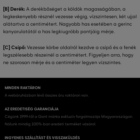
[B] Derék:
A derékbőséget a köldök magasságában, a
legkeskenyebb résznél vezesse végig, vízszintesen, két ujjal
alátartva a centimétert. Nagyobb has esetében a gerinc
kanyarulatától a has legkiugróbb pontjáig mérje.
[C] Csípő:
Vezesse körbe oldalról kezdve a csípő és a fenék
legszélesebb részeinél a centimétert. Figyeljen arra, hogy
ne szorosan mérje és a centiméter legyen vízszintes.
MINDEN RAKTÁRON
A webáruházban lévő összes áru raktáron van.
AZ EREDETISÉG GARANCIÁJA
Cégünk 1999-től a Gant márka exkluzív forgalmazója Magyarországon.
Nálunk mindig 100%-ban eredeti terméket vásárol.
INGYENES SZÁLLÍTÁST ÉS VISSZAKÜLDÉS