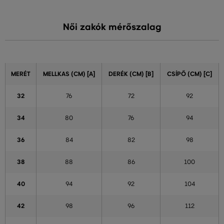
Női zakók mérőszalag
MERÉT
MELLKAS (CM) [A]
DERÉK (CM) [B]
CSÍPŐ (CM) [C]
32
76
72
92
34
80
76
94
36
84
82
98
38
88
86
100
40
94
92
104
42
98
96
112