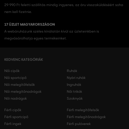
29 990 Ft feletti szállítás mindig ingyenes, az áru visszaküldéséért soha
nem kell fizetnie.
17 ÜZLET MAGYARORSZÁGON
A webáruházunk széles kínálatán kívül az üzleteinkben is
megvásárolhatja egyes termékeinket.
KEDVENC KATEGÓRIÁK
Női cipők
Ruhák
Női sportcipő
Nyári ruhák
Női melegítőfelsők
Ingruhák
Női melegítőnadrágok
Női trikók
Női nadrágok
Szoknyák
Férfi cipők
Férfi melegítőfelsők
Férfi sportcipő
Férfi melegítőnadrágok
Férfi ingek
Férfi pulóverek