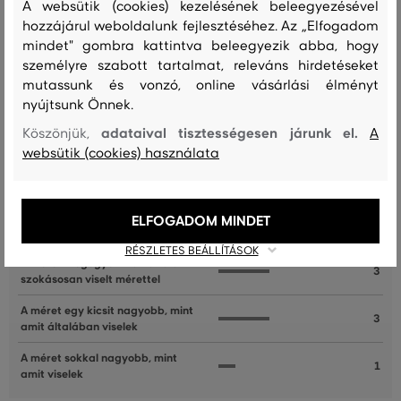
A websütik (cookies) kezelésének beleegyezésével
hozzájárul weboldalunk fejlesztéséhez. Az „Elfogadom
mindet" gombra kattintva beleegyezik abba, hogy
személyre szabott tartalmat, releváns hirdetéseket
Recenziók
mutassunk és vonzó, online vásárlási élményt
nyújtsunk Önnek.
ÜGYFELEINKNEK ÁLTAL ÉRTÉKELT MÉRETEK
adataival tisztességesen járunk el.
Köszönjük,
A
websütik (cookies) használata
A méret sokkal kisebb, mint amit
1
viselek
A méret egy kicsit kisebb, mint
ELFOGADOM MINDET
0
amit viselek
RÉSZLETES BEÁLLÍTÁSOK
A méret megegyezik az általam
3
szokásosan viselt mérettel
A méret egy kicsit nagyobb, mint
3
amit általában viselek
A méret sokkal nagyobb, mint
1
amit viselek