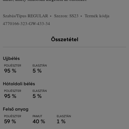
Szabás/Típus
REGULAR
Szezon: SS23
Termék kódja
4770166-323-GW-433-34
Összetétel
ujjbélés
POLIÉSZTER
ELASZTÁN
95 %
5 %
hátoldali bélés
POLIÉSZTER
ELASZTÁN
95 %
5 %
felső anyag
POLIÉSZTER
PAMUT
ELASZTÁN
59 %
40 %
1 %