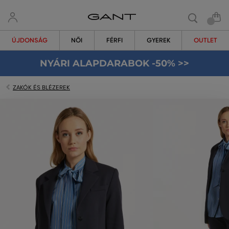
ÚJDONSÁG
NŐI
FÉRFI
GYEREK
OUTLET
NYÁRI ALAPDARABOK -50% >>
ZAKÓK ÉS BLÉZEREK