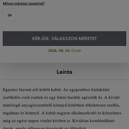
Milyen méretet szeretne?
34
KÉRJÜK, VÁLASSZON MÉRETET
2026. 08. 10.
Önnél
Leírás
Egyenes fazonú női kötött kabát. Az egygombos kialakítást
zsebfedős svéd zsebek és egy hátsó hasíték egészítik ki. A kiváló
minőségű anyagösszetételű könnyű kötöttáru tökéletesen szellős,
rugalmas és könnyű. A kabát nagyon alkalmazkodó és kényelmes
még az egész napos viselet közben is. Kiválóan kombinálható
darab, amely stílusosan kiegészíti az öltözékét.