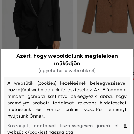
Azért, hogy weboldalunk megfelelően
működjön
ZAKÓ GANT REG WOOL BLEND TUXEDO
ZAKÓ GANT SLIM PIQUE BLAZER
BLAZER
(egyetértés a websütikkel)
175
123
216 990 Ft
A websütik (cookies) kezelésének beleegyezésével
151 890 Ft
Elérhető méretek:
hozzájárul weboldalunk fejlesztéséhez. Az „Elfogadom
Elérhető méretek:
38
34
,
36
,
38
mindet" gombra kattintva beleegyezik abba, hogy
személyre szabott tartalmat, releváns hirdetéseket
mutassunk és vonzó, online vásárlási élményt
nyújtsunk Önnek.
adataival tisztességesen járunk el.
Köszönjük,
A
Recenziók
websütik (cookies) használata