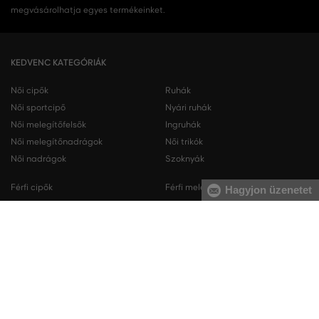
megvásárolhatja egyes termékeinket.
KEDVENC KATEGÓRIÁK
Női cipők
Ruhák
Női sportcipő
Nyári ruhák
Női melegítőfelsők
Ingruhák
Női melegítőnadrágok
Női trikók
Női nadrágok
Szoknyák
Férfi cipők
Férfi melegítőfelsők
Hagyjon üzenetet
Férfi sportcipő
Férfi melegítőnadrágok
Férfi ingek
Férfi pulóverek
Férfi trikók
Férfi nadrágok
Férfi rövidnadrágok
Férfi fehérneműk