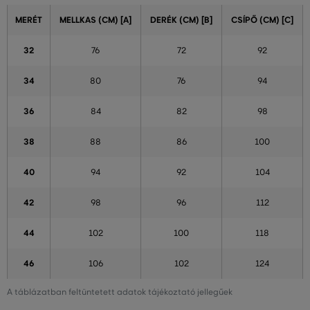
MERÉT
MELLKAS (CM) [A]
DERÉK (CM) [B]
CSÍPŐ (CM) [C]
32
76
72
92
34
80
76
94
36
84
82
98
38
88
86
100
40
94
92
104
42
98
96
112
44
102
100
118
46
106
102
124
A táblázatban feltüntetett adatok tájékoztató jellegűek