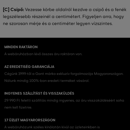
[C] Csípő:
Vezesse körbe oldalról kezdve a csípő és a fenék
legszélesebb részeinél a centimétert. Figyeljen arra, hogy
ne szorosan mérje és a centiméter legyen vízszintes.
MINDEN RAKTÁRON
A webáruházban lévő összes áru raktáron van.
AZ EREDETISÉG GARANCIÁJA
Cégünk 1999-től a Gant márka exkluzív forgalmazója Magyarországon.
Nálunk mindig 100%-ban eredeti terméket vásárol.
INGYENES SZÁLLÍTÁST ÉS VISSZAKÜLDÉS
29 990 Ft feletti szállítás mindig ingyenes, az áru visszaküldéséért soha
nem kell fizetnie.
17 ÜZLET MAGYARORSZÁGON
A webáruházunk széles kínálatán kívül az üzleteinkben is