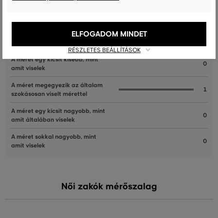
ÜGYFELEINKNEK ÁLTAL ÉRTÉKELT MÉRETEK
ELFOGADOM MINDET
A méret sokkal kisebb, mint amit
0
viselek
RÉSZLETES BEÁLLÍTÁSOK
A méret egy kicsit kisebb, mint
0
amit viselek
A méret megegyezik az általam
1
szokásosan viselt mérettel
A méret egy kicsit nagyobb, mint
0
amit általában viselek
A méret sokkal nagyobb, mint
0
amit viselek
Női zakók mérőszalag