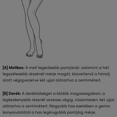
[A] Mellkas:
A mell legerősebb pontjánál, valamint a hát
legszélesebb részénél mérje magát, közvetlenül a hónalj
alatt végigvezetve két ujjal alátartva a centimétert.
[B] Derék:
A derékbőséget a köldök magasságában, a
legkeskenyebb résznél vezesse végig, vízszintesen, két ujjal
alátartva a centimétert. Nagyobb has esetében a gerinc
kanyarulatától a has legkiugróbb pontjáig mérje.