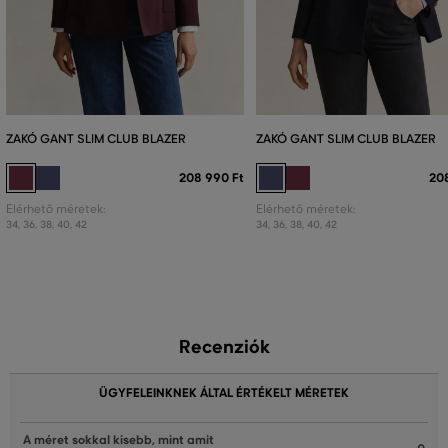
ZAKÓ GANT SLIM CLUB BLAZER
ZAKÓ GANT SLIM CLUB BLAZER
208 990 Ft
20
Elérhető méretek:
Elérhető méretek:
34
,
36
,
38
,
40
,
42
34
,
36
,
38
,
40
,
42
Recenziók
ÜGYFELEINKNEK ÁLTAL ÉRTÉKELT MÉRETEK
A méret sokkal kisebb, mint amit