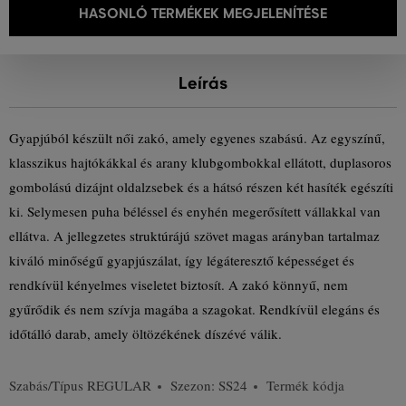
HASONLÓ TERMÉKEK MEGJELENÍTÉSE
Leírás
Gyapjúból készült női zakó, amely egyenes szabású. Az egyszínű,
klasszikus hajtókákkal és arany klubgombokkal ellátott, duplasoros
gombolású dizájnt oldalzsebek és a hátsó részen két hasíték egészíti
ki. Selymesen puha béléssel és enyhén megerősített vállakkal van
ellátva. A jellegzetes struktúrájú szövet magas arányban tartalmaz
kiváló minőségű gyapjúszálat, így légáteresztő képességet és
rendkívül kényelmes viseletet biztosít. A zakó könnyű, nem
gyűrődik és nem szívja magába a szagokat. Rendkívül elegáns és
időtálló darab, amely öltözékének díszévé válik.
Szabás/Típus
REGULAR
Szezon: SS24
Termék kódja