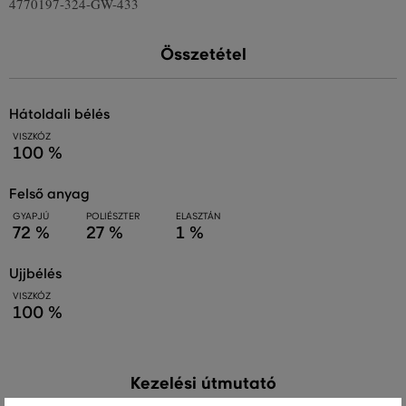
4770197-324-GW-433
Összetétel
hátoldali bélés
VISZKÓZ
100 %
felső anyag
GYAPJÚ
POLIÉSZTER
ELASZTÁN
72 %
27 %
1 %
ujjbélés
VISZKÓZ
100 %
Kezelési útmutató