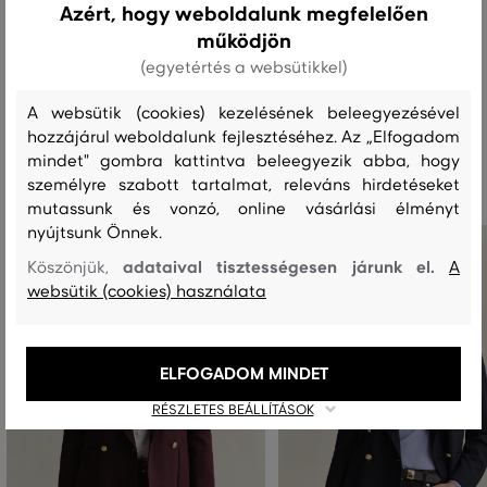
Azért, hogy weboldalunk megfelelően
működjön
MOSÁS
FEHÉRÍTÉS
SZÁRÍTÁS
VASALÁS
TISZTÍTÁS
(egyetértés a websütikkel)
A websütik (cookies) kezelésének beleegyezésével
hozzájárul weboldalunk fejlesztéséhez. Az „Elfogadom
Ajánlott termékek
mindet" gombra kattintva beleegyezik abba, hogy
személyre szabott tartalmat, releváns hirdetéseket
mutassunk és vonzó, online vásárlási élményt
nyújtsunk Önnek.
adataival tisztességesen járunk el.
Köszönjük,
A
websütik (cookies) használata
ELFOGADOM MINDET
RÉSZLETES BEÁLLÍTÁSOK