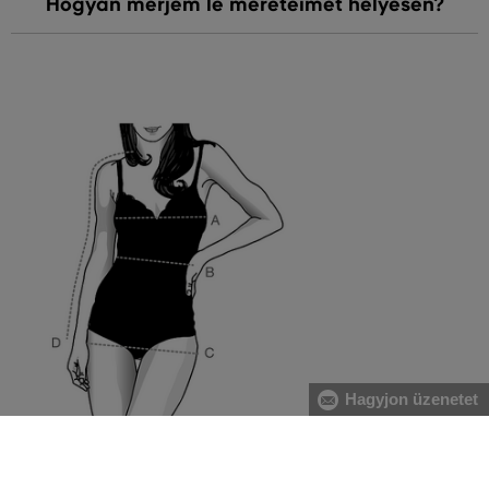
Hogyan mérjem le méreteimet helyesen?
Hagyjon üzenetet