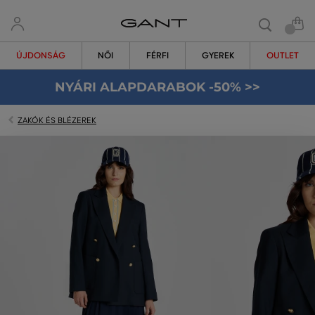
ÚJDONSÁG
NŐI
FÉRFI
GYEREK
OUTLET
NYÁRI ALAPDARABOK -50% >>
ZAKÓK ÉS BLÉZEREK