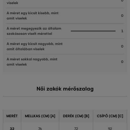
0
viselek
A méret egy kicsit kisebb, mint
0
amit viselek
A méret megegyezik az általam
1
szokásosan viselt mérettel
A méret egy kicsit nagyobb, mint
0
amit általában viselek
A méret sokkal nagyobb, mint
0
amit viselek
Női zakók mérőszalag
MERÉT
MELLKAS (CM) [A]
DERÉK (CM) [B]
CSÍPŐ (CM) [C]
32
76
72
92