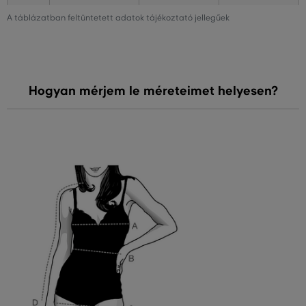
A táblázatban feltüntetett adatok tájékoztató jellegűek
Hogyan mérjem le méreteimet helyesen?