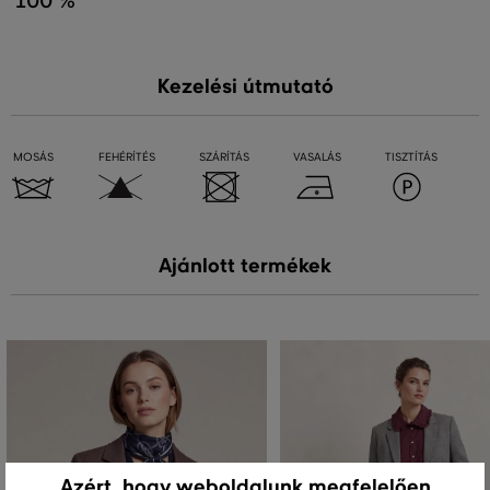
100 %
Kezelési útmutató
MOSÁS
FEHÉRÍTÉS
SZÁRÍTÁS
VASALÁS
TISZTÍTÁS
Ajánlott termékek
Azért, hogy weboldalunk megfelelően