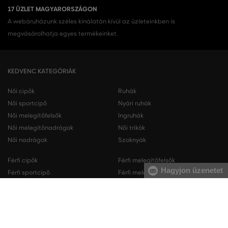
17 ÜZLET MAGYARORSZÁGON
A webáruházunk széles kínálatán kívül az üzleteinkben is
megvásárolhatja egyes termékeinket.
KEDVENC KATEGÓRIÁK
Női cipők
Ruhák
Női sportcipő
Nyári ruhák
Női melegítőfelsők
Ingruhák
Női melegítőnadrágok
Női trikók
Női nadrágok
Szoknyák
Férfi cipők
Férfi melegítőfelsők
Hagyjon üzenetet
Férfi sportcipő
Férfi melegítőnadrágok
Férfi ingek
Férfi pulóverek
Férfi trikók
Férfi nadrágok
Férfi rövidnadrágok
Férfi fehérneműk