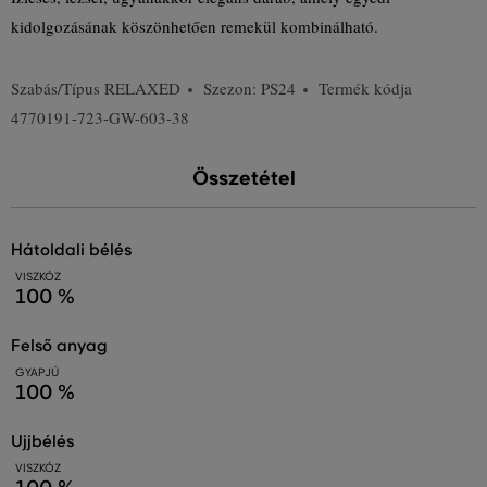
kidolgozásának köszönhetően remekül kombinálható.
Szabás/Típus
RELAXED
Szezon: PS24
Termék kódja
4770191-723-GW-603-38
Összetétel
hátoldali bélés
VISZKÓZ
100 %
felső anyag
GYAPJÚ
100 %
ujjbélés
VISZKÓZ