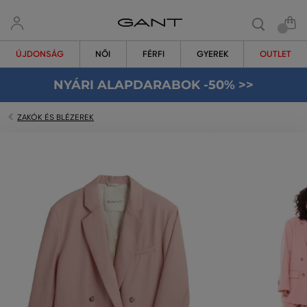
ÚJDONSÁG
NŐI
FÉRFI
GYEREK
OUTLET
NYÁRI ALAPDARABOK -50% >>
ZAKÓK ÉS BLÉZEREK