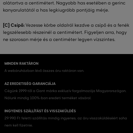
alátartva a centimétert. Nagyobb has esetében a gerinc
kanyarulatától a has legkiugróbb pontjáig mérje.
[C] Csípő:
Vezesse körbe oldalról kezdve a csípő és a fenék
legszélesebb részeinél a centimétert. Figyeljen arra, hogy
ne szorosan mérje és a centiméter legyen vízszintes.
MINDEN RAKTÁRON
A webáruházban lévő összes áru raktáron van.
AZ EREDETISÉG GARANCIÁJA
Cégünk 1999-től a Gant márka exkluzív forgalmazója Magyarországon.
Nálunk mindig 100%-ban eredeti terméket vásárol.
INGYENES SZÁLLÍTÁST ÉS VISSZAKÜLDÉS
29 990 Ft feletti szállítás mindig ingyenes, az áru visszaküldéséért soha
nem kell fizetnie.