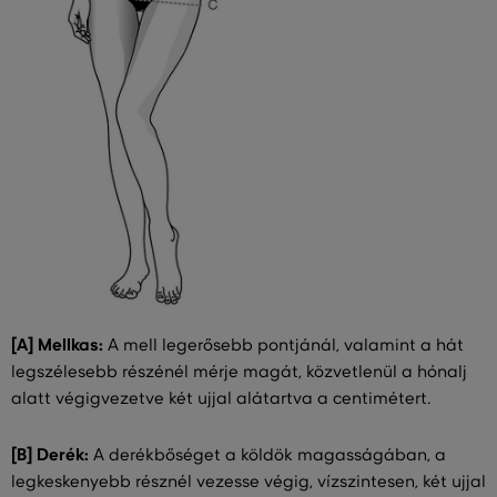
[A] Mellkas:
A mell legerősebb pontjánál, valamint a hát
legszélesebb részénél mérje magát, közvetlenül a hónalj
alatt végigvezetve két ujjal alátartva a centimétert.
[B] Derék:
A derékbőséget a köldök magasságában, a
legkeskenyebb résznél vezesse végig, vízszintesen, két ujjal