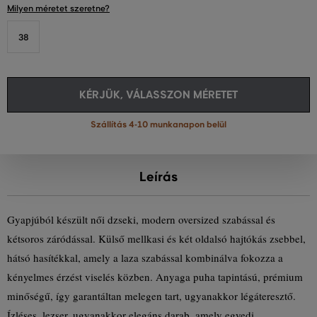
Milyen méretet szeretne?
38
KÉRJÜK, VÁLASSZON MÉRETET
Szállítás 4-10 munkanapon belül
Leírás
Gyapjúból készült női dzseki, modern oversized szabással és
kétsoros záródással. Külső mellkasi és két oldalsó hajtókás zsebbel,
hátsó hasítékkal, amely a laza szabással kombinálva fokozza a
kényelmes érzést viselés közben. Anyaga puha tapintású, prémium
minőségű, így garantáltan melegen tart, ugyanakkor légáteresztő.
Ízléses, lezser, ugyanakkor elegáns darab, amely egyedi