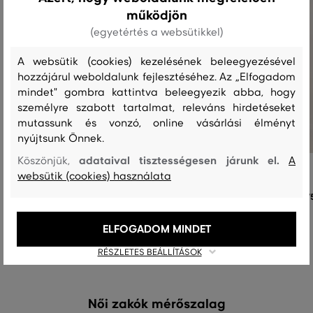
működjön
(egyetértés a websütikkel)
A websütik (cookies) kezelésének beleegyezésével
hozzájárul weboldalunk fejlesztéséhez. Az „Elfogadom
mindet" gombra kattintva beleegyezik abba, hogy
személyre szabott tartalmat, releváns hirdetéseket
mutassunk és vonzó, online vásárlási élményt
nyújtsunk Önnek.
adataival tisztességesen járunk el.
Köszönjük,
A
ZAKÓ GANT SLIM PIQUE BLAZER
ZAKÓ GANT SLIM PIQUE BLAZER
websütik (cookies) használata
175 990 Ft
17
Elérhető méretek:
Elérhető méretek:
ELFOGADOM MINDET
+2 további
+2 további
34
,
36
,
38
,
40
,
42
34
,
36
,
38
,
40
,
42
RÉSZLETES BEÁLLÍTÁSOK
Női zakók mérőszalag