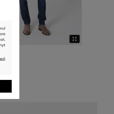
rul
bra
at,
nyt
es)