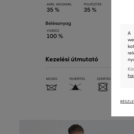
AKRIL, MODAKRIL
POLIÉSZTER
GYAPJÚ
35 %
35 %
15 %
bélésanyag
VISZKÓZ
A 
100 %
we
ka
re
Kezelési útmutató
ny
Kö
ha
MOSÁS
FEHÉRÍTÉS
SZÁRÍTÁS
VASALÁ
RÉSZLE