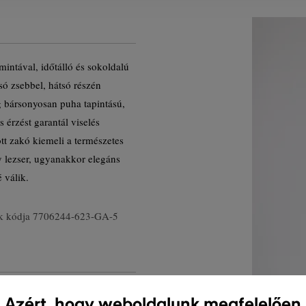
mintával, időtálló és sokoldalú
só zsebbel, hátsó részén
ag bársonyosan puha tapintású,
 érzést garantál viselés
ott zakó kiemeli a természetes
ly lezser, ugyanakkor elegáns
 válik.
k kódja
7706244-623-GA-5
Azért, hogy weboldalunk megfelelően