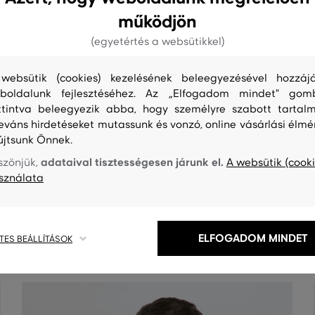
PAMUT
működjön
15 %
(egyetértés a websütikkel)
websütik (cookies) kezelésének beleegyezésével hozzájá
boldalunk fejlesztéséhez. Az „Elfogadom mindet" gom
ttintva beleegyezik abba, hogy személyre szabott tartalm
leváns hirdetéseket mutassunk és vonzó, online vásárlási élmé
újtsunk Önnek.
adataival tisztességesen járunk el.
szönjük,
A websütik (cooki
sználata
S
TISZTÍTÁS
ELFOGADOM MINDET
TES BEÁLLÍTÁSOK