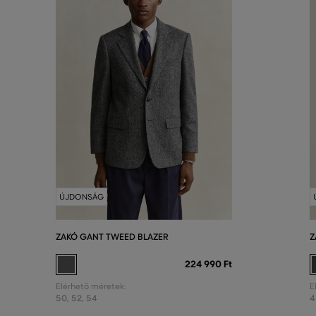
ÚJDONSÁG
ZAKÓ GANT TWEED BLAZER
Z
224 990 Ft
Elérhető méretek:
E
50
,
52
,
54
4