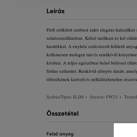
Leírás
Férfi szűkített szabású zakó elegáns halszálkás 
színösszeállításban. Külső mellkasi és két oldal
hasítékkal. A enyhén szálcsiszolt felületű any
kellemesen melegen tart és rendkívül kényelmes
közben. A teljes egészében belső béléssel ellát
férfias sziluettet. Renkívül előnyös darab, ame
öltözékének kedvelt és nélkülözhetetlen részévé
Szabás/Típus
SLIM
Szezon: FW23
Termé
Összetétel
felső anyag