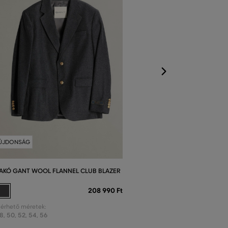
Elérhető méretek
50
,
52
,
54
,
56
ÚJDONSÁG
AKÓ GANT WOOL FLANNEL CLUB BLAZER
208 990 Ft
lérhető méretek:
8
,
50
,
52
,
54
,
56