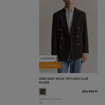
ÚJDONSÁG
UTOLSÓ ESÉLY
ZAKÓ GANT WOOL TEXTURED CLUB
BLAZER
224 990 Ft
Elérhető méretek:
52