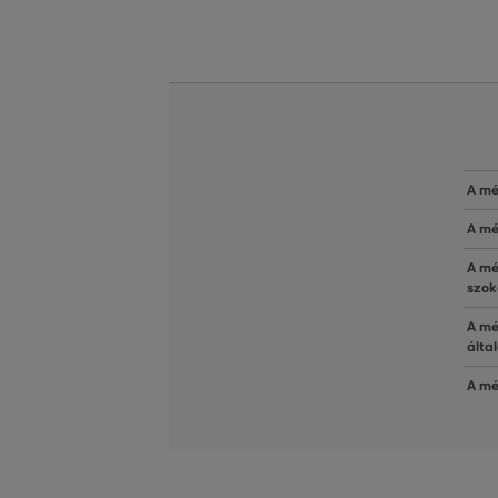
A mé
A mé
A mé
szok
A mé
álta
A mé