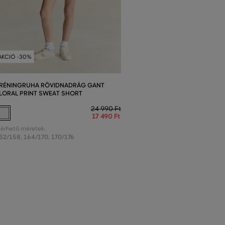
AKCIÓ -30%
RÉNINGRUHA RÖVIDNADRÁG GANT
LORAL PRINT SWEAT SHORT
24 990 Ft
17 490 Ft
lérhető méretek:
52/158
,
164/170
,
170/176