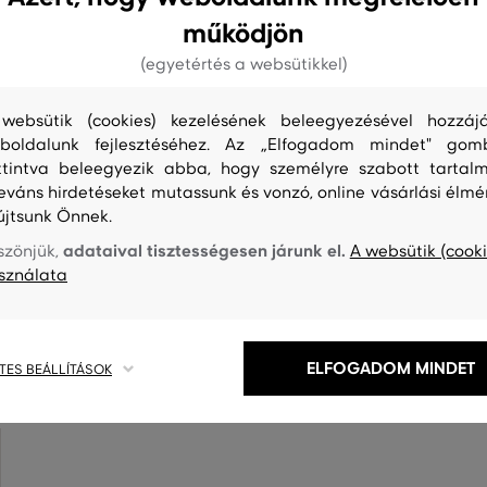
működjön
(egyetértés a websütikkel)
websütik (cookies) kezelésének beleegyezésével hozzájá
boldalunk fejlesztéséhez. Az „Elfogadom mindet" gom
ttintva beleegyezik abba, hogy személyre szabott tartalm
leváns hirdetéseket mutassunk és vonzó, online vásárlási élmé
újtsunk Önnek.
adataival tisztességesen járunk el.
szönjük,
A websütik (cooki
sználata
S
TISZTÍTÁS
ELFOGADOM MINDET
TES BEÁLLÍTÁSOK