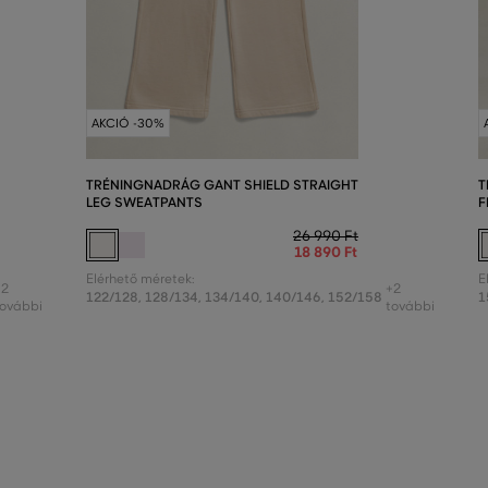
AKCIÓ -30%
TRÉNINGNADRÁG GANT SHIELD STRAIGHT
T
LEG SWEATPANTS
F
26 990 Ft
18 890 Ft
Elérhető méretek:
E
+2
+2
122/128
,
128/134
,
134/140
,
140/146
,
152/158
1
további
további