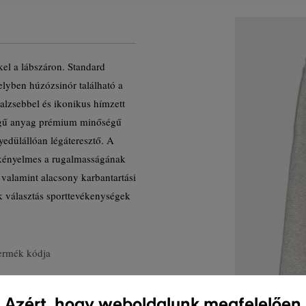
el a lábszáron. Standard
lyben húzózsinór található a
alzsebbel és ikonikus hímzett
égű anyag prémium minőségű
yedülállóan légáteresztő. A
 kényelmes a rugalmasságának
 valamint alacsony karbantartási
ek választás sporttevékenységek
ermék kódja
Azért, hogy weboldalunk megfelelően