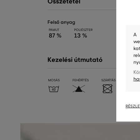
Összetétel
felső anyag
PAMUT
POLIÉSZTER
A 
87 %
13 %
we
ka
re
Kezelési útmutató
ny
Kö
ha
MOSÁS
FEHÉRÍTÉS
SZÁRÍTÁS
VASALÁ
RÉSZLE