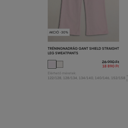
AKCIÓ -30%
TRÉNINGNADRÁG GANT SHIELD STRAIGHT
LEG SWEATPANTS
26 990 Ft
18 890 Ft
Elérhető méretek:
122/128
,
128/134
,
134/140
,
140/146
,
152/158