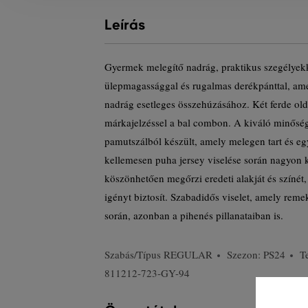
Leírás
Gyermek melegítő nadrág, praktikus szegélyekk
ülepmagassággal és rugalmas derékpánttal, ame
nadrág esetleges összehúzásához. Két ferde old
márkajelzéssel a bal combon. A kiváló minős
pamutszálból készült, amely melegen tart és eg
kellemesen puha jersey viselése során nagyon
köszönhetően megőrzi eredeti alakját és színét,
igényt biztosít. Szabadidős viselet, amely rem
során, azonban a pihenés pillanataiban is.
Szabás/Típus
REGULAR
Szezon: PS24
T
811212-723-GY-94