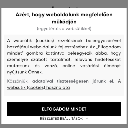
Összetétel
Azért, hogy weboldalunk megfelelően
működjön
felső anyag
(egyetértés a websütikkel)
PAMUT
POLIÉSZTER
87 %
13 %
A websütik (cookies) kezelésének beleegyezésével
hozzájárul weboldalunk fejlesztéséhez. Az „Elfogadom
mindet" gombra kattintva beleegyezik abba, hogy
személyre szabott tartalmat, releváns hirdetéseket
Kezelési útmutató
mutassunk és vonzó, online vásárlási élményt
nyújtsunk Önnek.
adataival tisztességesen járunk el.
Köszönjük,
A
MOSÁS
FEHÉRÍTÉS
SZÁRÍTÁS
VASALÁS
TISZTÍTÁS
websütik (cookies) használata
ELFOGADOM MINDET
Ajánlott termékek
RÉSZLETES BEÁLLÍTÁSOK