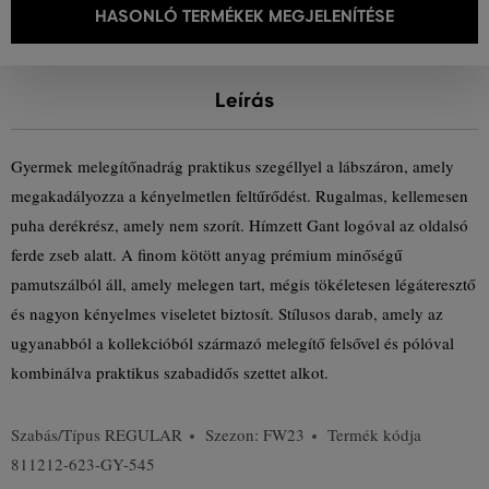
HASONLÓ TERMÉKEK MEGJELENÍTÉSE
Leírás
Gyermek melegítőnadrág praktikus szegéllyel a lábszáron, amely
megakadályozza a kényelmetlen feltűrődést. Rugalmas, kellemesen
puha derékrész, amely nem szorít. Hímzett Gant logóval az oldalsó
ferde zseb alatt. A finom kötött anyag prémium minőségű
pamutszálból áll, amely melegen tart, mégis tökéletesen légáteresztő
és nagyon kényelmes viseletet biztosít. Stílusos darab, amely az
ugyanabból a kollekcióból származó melegítő felsővel és pólóval
kombinálva praktikus szabadidős szettet alkot.
Szabás/Típus
REGULAR
Szezon: FW23
Termék kódja
811212-623-GY-545