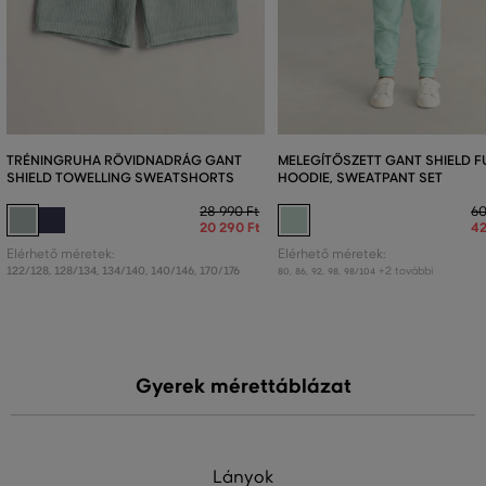
TRÉNINGRUHA RÖVIDNADRÁG GANT
MELEGÍTŐSZETT GANT SHIELD FU
SHIELD TOWELLING SWEATSHORTS
HOODIE, SWEATPANT SET
28 990 Ft
60
20 290 Ft
42
Elérhető méretek:
Elérhető méretek:
122/128
,
128/134
,
134/140
,
140/146
,
170/176
+2 további
80
,
86
,
92
,
98
,
98/104
Gyerek mérettáblázat
Lányok