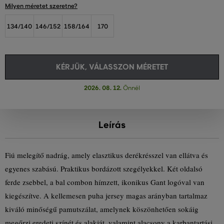
Milyen méretet szeretne?
134/140
146/152
158/164
170
KÉRJÜK, VÁLASSZON MÉRETET
2026. 08. 12.
Önnél
Leírás
Fiú melegítő nadrág, amely elasztikus derékrésszel van ellátva és
egyenes szabású. Praktikus bordázott szegélyekkel. Két oldalsó
ferde zsebbel, a bal combon hímzett, ikonikus Gant logóval van
kiegészítve. A kellemesen puha jersey magas arányban tartalmaz
kiváló minőségű pamutszálat, amelynek köszönhetően sokáig
megőrzi eredeti színét és alakját, valamint alacsony a karbantartási