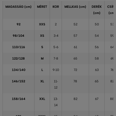
MAGASSÁG
(cm)
MÉRET
KOR
MELLKAS
(cm)
DERÉK
CSÍP
(cm)
(cm)
92
XXS
2
52
50
53
98/104
XS
3-4
57
54
59
110/116
S
5-6
61
56
64
122/128
M
7-8
65
58
69
134/140
L
9-10
72
63
76
146/152
XL
11-
78
65
82
12
158/164
XXL
13-
82
67
88
14