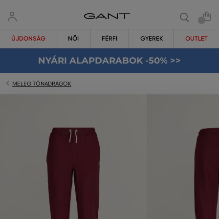
ÚJDONSÁG
NŐI
FÉRFI
GYEREK
OUTLET
NYÁRI ALAPDARABOK -50% >>
MELEGÍTŐNADRÁGOK