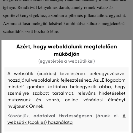
igénye. Rendkívül kényelmes darab, amely remek választás
sporttevékenységekhez, azonban a pihenés pillanataihoz egyaránt.
Azonos stílusú melegítő felsővel kombinálva stílusos megjelenésű
szabadidős szett hozható létre.
Azért, hogy weboldalunk megfelelően
Szabás/Típus
REGULAR
Szezon: FW24
Termék kódja
működjön
911236-624-GB-638
(egyetértés a websütikkel)
Összetétel
A websütik (cookies) kezelésének beleegyezésével
hozzájárul weboldalunk fejlesztéséhez. Az „Elfogadom
mindet" gombra kattintva beleegyezik abba, hogy
felső anyag
személyre szabott tartalmat, releváns hirdetéseket
mutassunk és vonzó, online vásárlási élményt
PAMUT
ÚJRAHASZNOSÍTOTT POLIÉSZTER
87 %
13 %
nyújtsunk Önnek.
adataival tisztességesen járunk el.
Köszönjük,
A
websütik (cookies) használata
Kezelési útmutató