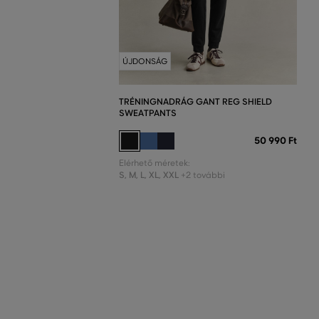
ÚJDONSÁG
TRÉNINGNADRÁG GANT REG SHIELD
SWEATPANTS
50 990 Ft
Elérhető méretek:
S
,
M
,
L
,
XL
,
XXL
+2 további