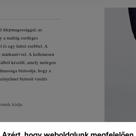
rd ülepmagassággal, az
y a nadrág esetleges
l és egy hátsó zsebbel. A
nk márkanévvel. A kellemesen
álból készült, amely melegen
lmassága biztosítja, hogy a
ényelmet biztosít viselés
ermék kódja
Azért, hogy weboldalunk megfelelően