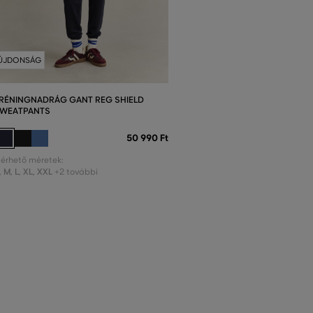
ÚJDONSÁG
RÉNINGNADRÁG GANT REG SHIELD
WEATPANTS
50 990 Ft
lérhető méretek:
,
M
,
L
,
XL
,
XXL
+2 további