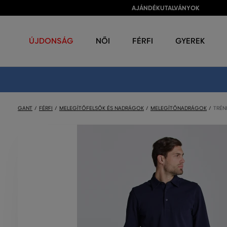
AJÁNDÉKUTALVÁNYOK
ÚJDONSÁG
NŐI
FÉRFI
GYEREK
GANT
FÉRFI
MELEGÍTŐFELSŐK ÉS NADRÁGOK
MELEGÍTŐNADRÁGOK
TRÉN