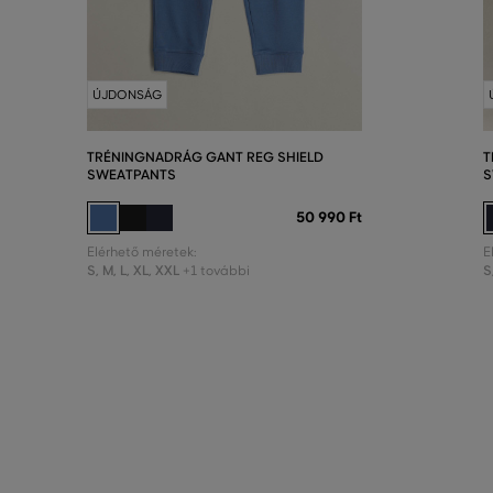
ÚJDONSÁG
TRÉNINGNADRÁG GANT REG SHIELD
T
SWEATPANTS
S
50 990 Ft
Elérhető méretek:
E
S
,
M
,
L
,
XL
,
XXL
S
+1 további