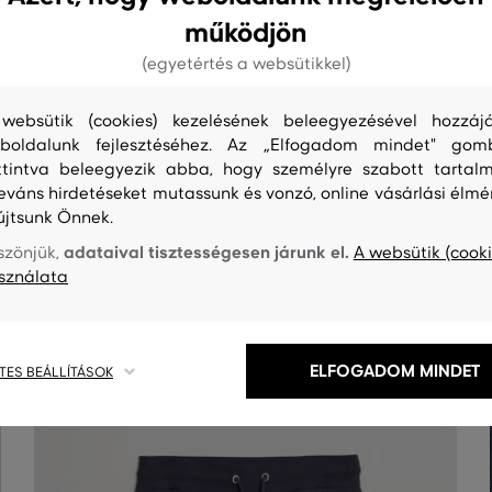
működjön
(egyetértés a websütikkel)
websütik (cookies) kezelésének beleegyezésével hozzájá
boldalunk fejlesztéséhez. Az „Elfogadom mindet" gom
ttintva beleegyezik abba, hogy személyre szabott tartalm
leváns hirdetéseket mutassunk és vonzó, online vásárlási élmé
újtsunk Önnek.
adataival tisztességesen járunk el.
szönjük,
A websütik (cooki
S
TISZTÍTÁS
sználata
ELFOGADOM MINDET
TES BEÁLLÍTÁSOK