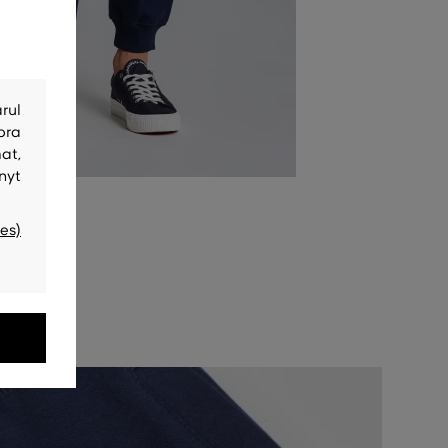
rul
bra
at,
nyt
es)