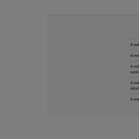
A mé
A mé
A mé
szok
A mé
álta
A mé