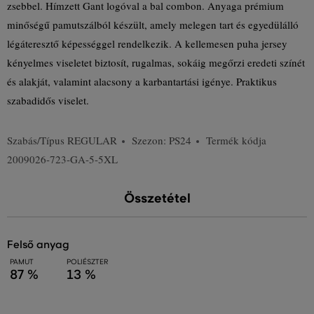
zsebbel. Hímzett Gant logóval a bal combon. Anyaga prémium
minőségű pamutszálból készült, amely melegen tart és egyedülálló
légáteresztő képességgel rendelkezik. A kellemesen puha jersey
kényelmes viseletet biztosít, rugalmas, sokáig megőrzi eredeti színét
és alakját, valamint alacsony a karbantartási igénye. Praktikus
szabadidős viselet.
Szabás/Típus
REGULAR
Szezon: PS24
Termék kódja
2009026-723-GA-5-5XL
Összetétel
felső anyag
PAMUT
POLIÉSZTER
87 %
13 %