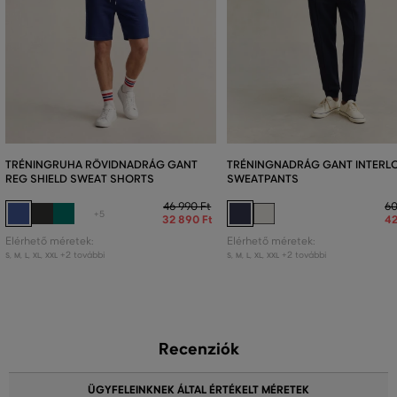
TRÉNINGRUHA RÖVIDNADRÁG GANT
TRÉNINGNADRÁG GANT INTERL
REG SHIELD SWEAT SHORTS
SWEATPANTS
46 990 Ft
60
+5
32 890 Ft
42
Elérhető méretek:
Elérhető méretek:
+2 további
+2 további
S
,
M
,
L
,
XL
,
XXL
S
,
M
,
L
,
XL
,
XXL
Recenziók
ÜGYFELEINKNEK ÁLTAL ÉRTÉKELT MÉRETEK