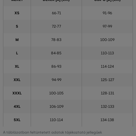
XS
66-71
91-96
S
72-77
97-99
M
78-83
100-109
L
84-85
110-113
XL
86-93
114-124
XXL
94-99
125-127
XXXL
100-105
128-131
4XL
106-109
132-133
5XL
110-114
134-138
A táblázatban feltüntetett adatok tájékoztató jellegűek