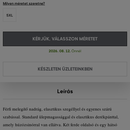
Milyen méretet szeretne?
5XL
KÉRJÜK, VÁLASSZON MÉRETET
2026. 08. 12.
Önnél
KÉSZLETEN ÜZLETEINKBEN
Leírás
Férfi melegítő nadrág, elasztikus szegéllyel és egyenes szárú
szabással. Standard ülepmagassággal és elasztikus derékpánttal,
amely húzózsinórral van ellátva. Két ferde oldalsó és egy hátsó