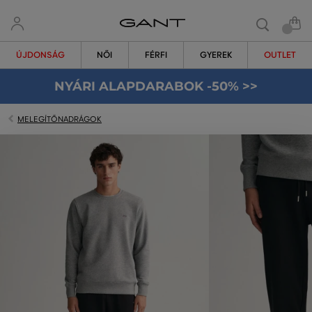
ÚJDONSÁG
NŐI
FÉRFI
GYEREK
OUTLET
NYÁRI ALAPDARABOK -50% >>
MELEGÍTŐNADRÁGOK