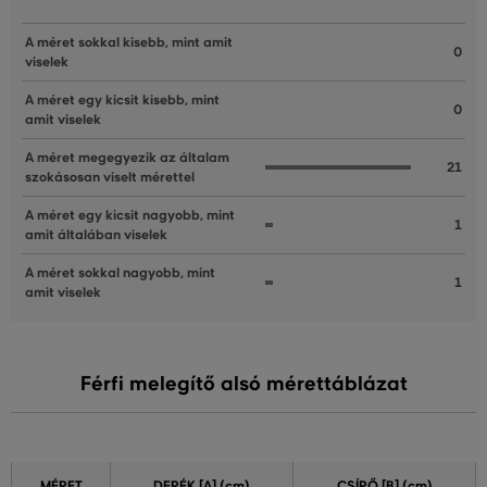
A méret sokkal kisebb, mint amit
0
viselek
A méret egy kicsit kisebb, mint
0
amit viselek
A méret megegyezik az általam
21
szokásosan viselt mérettel
A méret egy kicsit nagyobb, mint
1
amit általában viselek
A méret sokkal nagyobb, mint
1
amit viselek
Férfi melegítő alsó mérettáblázat
MÉRET
DERÉK [A] (cm)
CSÍPŐ [B] (cm)