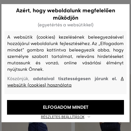
Kezelési útmutató
Azért, hogy weboldalunk megfelelően
működjön
(egyetértés a websütikkel)
MOSÁS
FEHÉRÍTÉS
SZÁRÍTÁS
VASALÁS
TISZTÍTÁS
A websütik (cookies) kezelésének beleegyezésével
hozzájárul weboldalunk fejlesztéséhez. Az „Elfogadom
mindet" gombra kattintva beleegyezik abba, hogy
Ajánlott termékek
személyre szabott tartalmat, releváns hirdetéseket
mutassunk és vonzó, online vásárlási élményt
nyújtsunk Önnek.
adataival tisztességesen járunk el.
Köszönjük,
A
websütik (cookies) használata
ELFOGADOM MINDET
RÉSZLETES BEÁLLÍTÁSOK