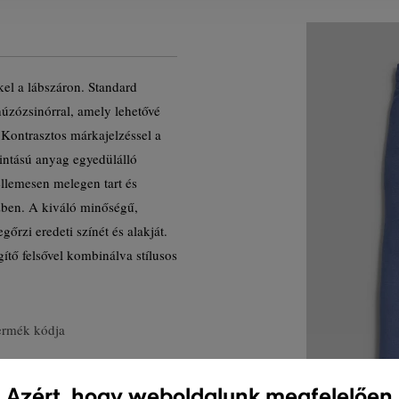
el a lábszáron. Standard
úzózsinórral, amely lehetővé
 Kontrasztos márkajelzéssel a
intású anyag egyedülálló
ellemesen melegen tart és
özben. A kiváló minőségű,
rzi eredeti színét és alakját.
ítő felsővel kombinálva stílusos
ermék kódja
Azért, hogy weboldalunk megfelelően