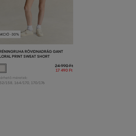
AKCIÓ -30%
RÉNINGRUHA RÖVIDNADRÁG GANT
LORAL PRINT SWEAT SHORT
24 990 Ft
17 490 Ft
lérhető méretek:
52/158
,
164/170
,
170/176