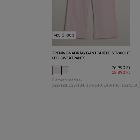
AKCIÓ -30%
TRÉNINGNADRÁG GANT SHIELD STRAIGHT
LEG SWEATPANTS
26 990 Ft
18 890 Ft
Elérhető méretek:
122/128
,
128/134
,
134/140
,
140/146
,
152/158