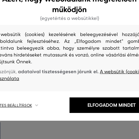
működjön
(egyetértés a websütikkel)
websütik (cookies) kezelésének beleegyezésével hozzájá
boldalunk fejlesztéséhez. Az „Elfogadom mindet" gom
ttintva beleegyezik abba, hogy személyre szabott tartalm
leváns hirdetéseket mutassunk és vonzó, online vásárlási élmé
újtsunk Önnek.
adataival tisztességesen járunk el.
szönjük,
A websütik (cooki
sználata
S
TISZTÍTÁS
ELFOGADOM MINDET
TES BEÁLLÍTÁSOK