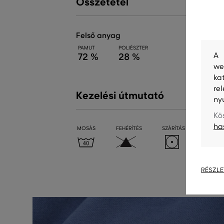
Összetétel
felső anyag
PAMUT
POLIÉSZTER
A 
72 %
28 %
we
ka
re
Kezelési útmutató
ny
Kö
ha
MOSÁS
FEHÉRÍTÉS
SZÁRÍTÁS
VASALÁ
RÉSZLE