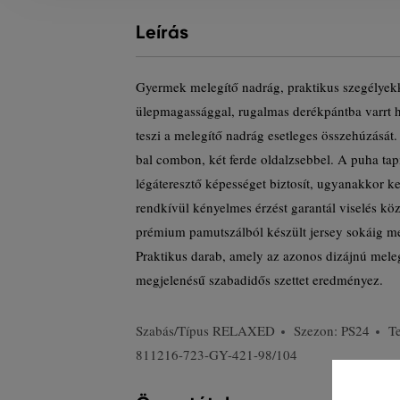
Leírás
Gyermek melegítő nadrág, praktikus szegélyekk
ülepmagassággal, rugalmas derékpántba varrt h
teszi a melegítő nadrág esetleges összehúzását.
bal combon, két ferde oldalzsebbel. A puha tap
légáteresztő képességet biztosít, ugyanakkor k
rendkívül kényelmes érzést garantál viselés k
prémium pamutszálból készült jersey sokáig megő
Praktikus darab, amely az azonos dizájnú meleg
megjelenésű szabadidős szettet eredményez.
Szabás/Típus
RELAXED
Szezon: PS24
T
811216-723-GY-421-98/104