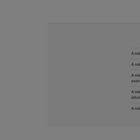
A mé
A mé
A mé
szok
A mé
álta
A mé