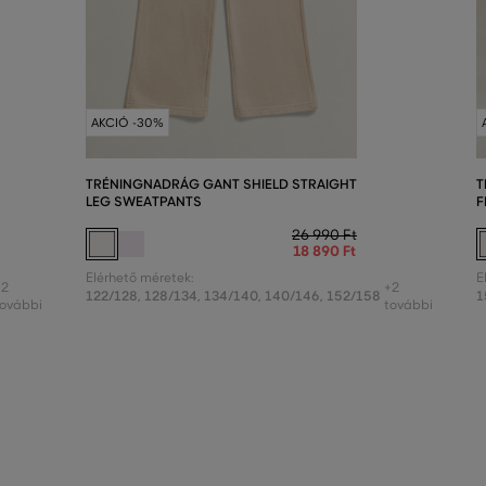
AKCIÓ -30%
TRÉNINGNADRÁG GANT SHIELD STRAIGHT
T
LEG SWEATPANTS
F
26 990 Ft
18 890 Ft
Elérhető méretek:
E
+2
+2
122/128
,
128/134
,
134/140
,
140/146
,
152/158
1
további
további