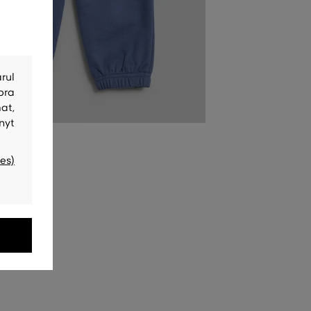
rul
bra
at,
nyt
es)