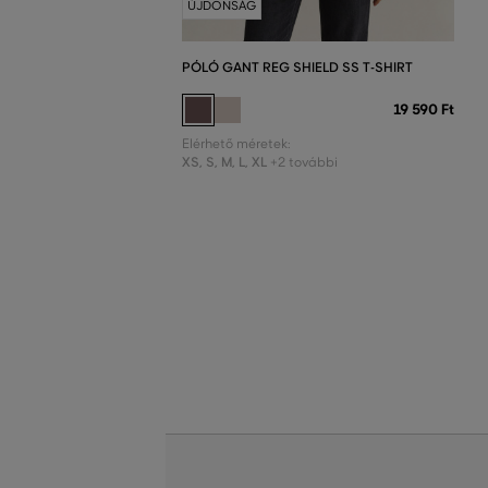
ÚJDONSÁG
PÓLÓ GANT REG SHIELD SS T-SHIRT
19 590 Ft
Elérhető méretek:
XS
,
S
,
M
,
L
,
XL
+2 további