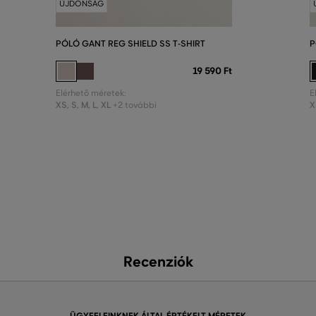
ÚJDONSÁG
PÓLÓ GANT REG SHIELD SS T-SHIRT
P
19 590 Ft
Elérhető méretek:
E
XS
,
S
,
M
,
L
,
XL
X
+2 további
Recenziók