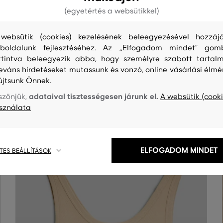
(egyetértés a websütikkel)
websütik (cookies) kezelésének beleegyezésével hozzájá
boldalunk fejlesztéséhez. Az „Elfogadom mindet" gom
ttintva beleegyezik abba, hogy személyre szabott tartalm
leváns hirdetéseket mutassunk és vonzó, online vásárlási élmé
S
TISZTÍTÁS
újtsunk Önnek.
adataival tisztességesen járunk el.
szönjük,
A websütik (cooki
sználata
ELFOGADOM MINDET
TES BEÁLLÍTÁSOK