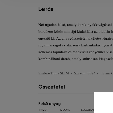
Leírás
Női ujjatlan felső, amely kerek nyakkivágással 
bordázott kötött mintájú kialakítást az oldalá
egészíti ki. Az anyagösszetétel tökéletes légáte
rugalmasságot és alacsony karbantartási igényt
kellemes tapintású és rendkívül kényelmes visel
kombinálható darab, amely stílusosan kiegészíti
Szabás/Típus
SLIM
Szezon: SS24
Termék
Összetétel
felső anyag
PAMUT
MODAL
ELASZTÁN