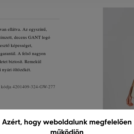
van ellátva. Az egyszínű,
n hímzett, decens GANT logó
resztő képességet,
 garantál. A felső nagyon
etet biztosít. Remekül
 nyári öltözékét.
 kódja
4201409-324-GW-277
Azért, hogy weboldalunk megfelelően
működjön