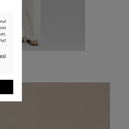
rul
bra
at,
nyt
es)