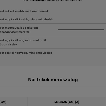
ÜGYFELEINKNEK ÁLTAL ÉRTÉKELT MÉRETEK
ret sokkal kisebb, mint amit viselek
ret egy kicsit kisebb, mint amit viselek
ret megegyezik az általam
ásosan viselt mérettel
ret egy kicsit nagyobb, mint amit
lában viselek
ret sokkal nagyobb, mint amit viselek
Női trikók mérőszalag
(CM)
MELLKAS (CM) [A]