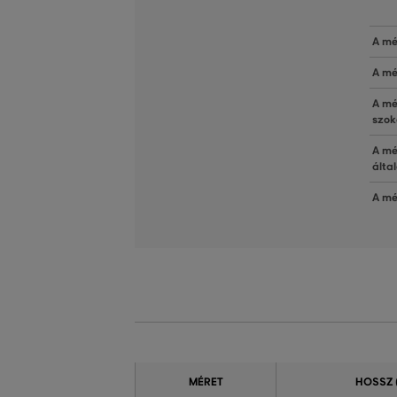
A mé
A mé
A mé
szok
A mé
álta
A mé
MÉRET
HOSSZ 