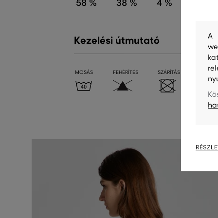
58 %
38 %
4 %
A 
Kezelési útmutató
we
ka
re
MOSÁS
FEHÉRÍTÉS
SZÁRÍTÁS
VASALÁ
ny
Kö
ha
RÉSZLE