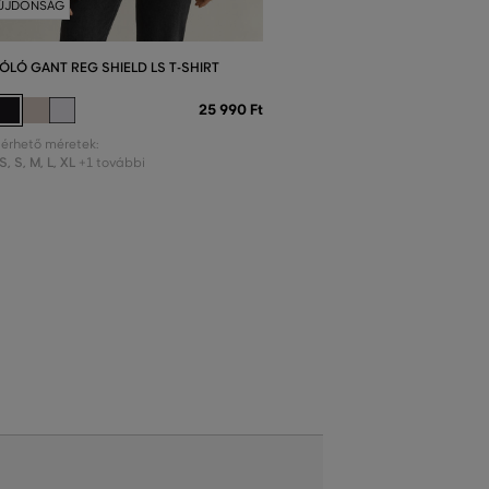
ÚJDONSÁG
ÓLÓ GANT REG SHIELD LS T-SHIRT
25 990 Ft
lérhető méretek:
S
,
S
,
M
,
L
,
XL
+1 további