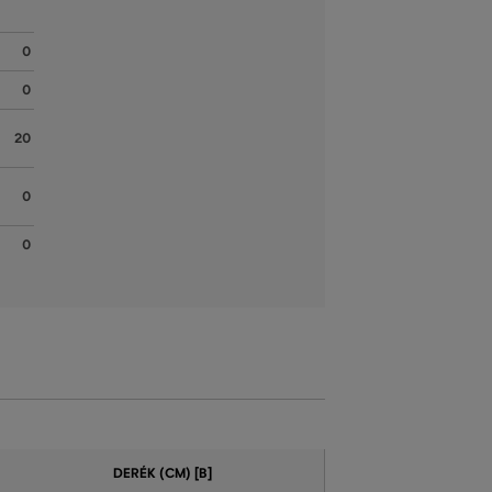
0
0
20
0
0
DERÉK (CM) [B]