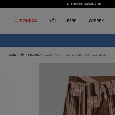
AJÁNDÉKUTALVÁNYOK
ÚJDONSÁG
NŐI
FÉRFI
GYEREK
GANT
NŐI
SZOKNYÁK
SZOKNYA GANT REG LETTERS PRINT PLEATED SKIRT