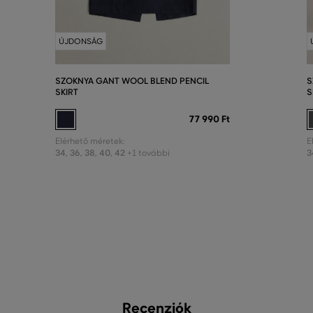
ÚJDONSÁG
SZOKNYA GANT WOOL BLEND PENCIL
S
SKIRT
S
77 990 Ft
Elérhető méretek:
E
34
,
36
,
38
,
40
,
42
3
+1 további
Recenziók