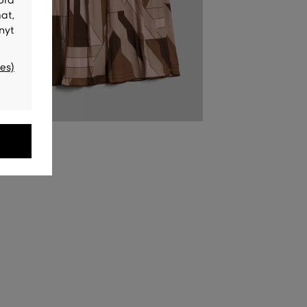
bra
at,
nyt
es)