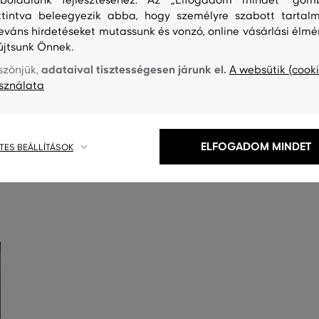
boldalunk fejlesztéséhez. Az „Elfogadom mindet" gom
ttintva beleegyezik abba, hogy személyre szabott tartalm
leváns hirdetéseket mutassunk és vonzó, online vásárlási élmé
újtsunk Önnek.
adataival tisztességesen járunk el.
szönjük,
A websütik (cooki
sználata
S
TISZTÍTÁS
ELFOGADOM MINDET
TES BEÁLLÍTÁSOK