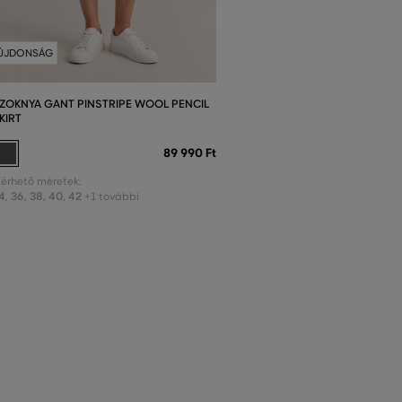
ÚJDONSÁG
ZOKNYA GANT PINSTRIPE WOOL PENCIL
KIRT
89 990 Ft
lérhető méretek:
4
,
36
,
38
,
40
,
42
+1 további