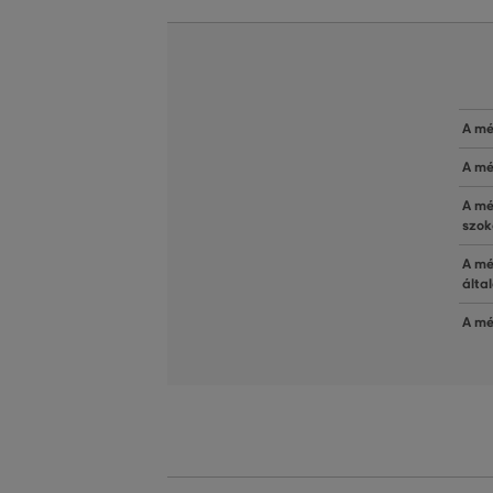
A mé
A mé
A mé
szok
A mé
álta
A mé