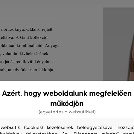
női szoknya. Oldalsó rejtett
ellátva. A Gant kollekció
okoldalúan kombinálható. Anyaga
 valamint kivitelezésének
lakját és rendkívül kényelmes
rab, amely ötletesen feldobja
Azért, hogy weboldalunk megfelelően
ermék kódja
működjön
(egyetértés a websütikkel)
websütik (cookies) kezelésének beleegyezésével hozzájá