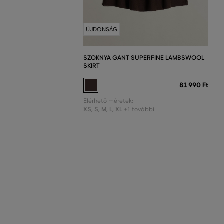
ÚJDONSÁG
SZOKNYA GANT SUPERFINE LAMBSWOOL
SKIRT
81 990 Ft
Elérhető méretek:
XS
,
S
,
M
,
L
,
XL
+1 további