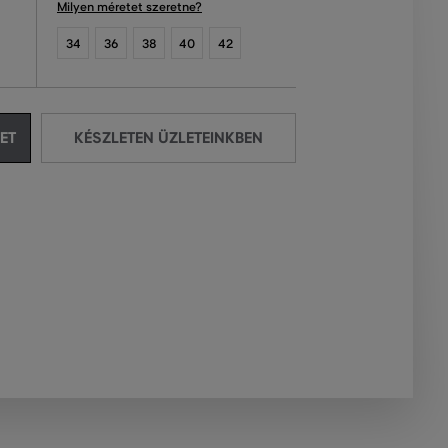
Milyen méretet szeretne?
34
36
38
40
42
ET
KÉSZLETEN ÜZLETEINKBEN