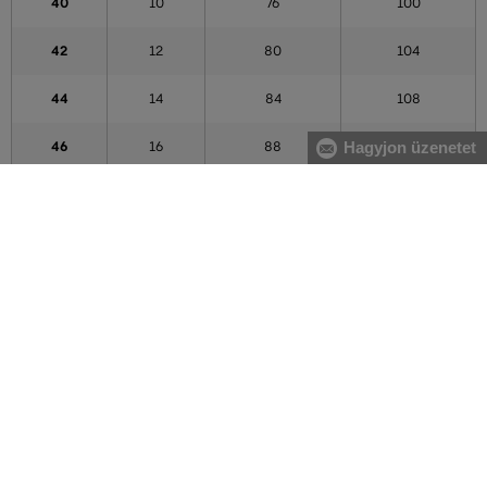
40
10
76
100
42
12
80
104
44
14
84
108
Hagyjon üzenetet
46
16
88
112
48
18
92
116
50
20
96
120
52
22
100
124
54
24
106
130
56
26
112
136
A táblázatban feltüntetett adatok tájékoztató jellegűek