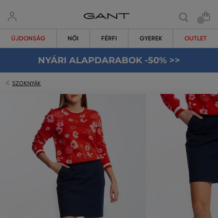
ÚJDONSÁG
NŐI
FÉRFI
GYEREK
OUTLET
NYÁRI ALAPDARABOK -50% >>
SZOKNYÁK