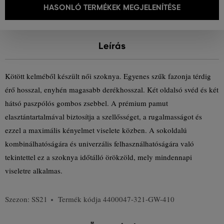
HASONLÓ TERMÉKEK MEGJELENÍTÉSE
Leírás
Kötött kelméből készült női szoknya. Egyenes szűk fazonja térdig
érő hosszal, enyhén magasabb derékhosszal. Két oldalsó svéd és két
hátsó paszpólós gombos zsebbel. A prémium pamut
elasztántartalmával biztosítja a szellősséget, a rugalmasságot és
ezzel a maximális kényelmet viselete közben. A sokoldalú
kombinálhatóságára és univerzális felhasználhatóságára való
tekintettel ez a szoknya időtálló örökzöld, mely mindennapi
viseletre alkalmas.
Szezon: SS21
Termék kódja
4400047-321-GW-410