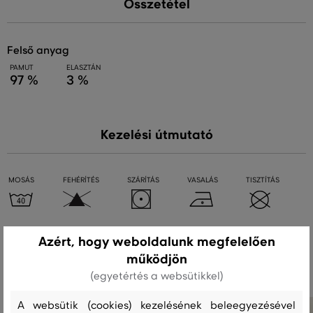
Összetétel
felső anyag
PAMUT
ELASZTÁN
97 %
3 %
Kezelési útmutató
MOSÁS
FEHÉRÍTÉS
SZÁRÍTÁS
VASALÁS
TISZTÍTÁS
Azért, hogy weboldalunk megfelelően
Ajánlott termékek
működjön
(egyetértés a websütikkel)
A websütik (cookies) kezelésének beleegyezésével