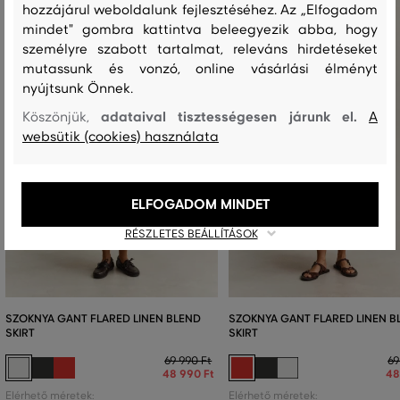
hozzájárul weboldalunk fejlesztéséhez. Az „Elfogadom
mindet" gombra kattintva beleegyezik abba, hogy
személyre szabott tartalmat, releváns hirdetéseket
mutassunk és vonzó, online vásárlási élményt
nyújtsunk Önnek.
adataival tisztességesen járunk el.
Köszönjük,
A
websütik (cookies) használata
ELFOGADOM MINDET
RÉSZLETES BEÁLLÍTÁSOK
SZOKNYA GANT FLARED LINEN BLEND
SZOKNYA GANT FLARED LINEN B
SKIRT
SKIRT
69 990 Ft
69
48 990 Ft
48
Elérhető méretek:
Elérhető méretek: