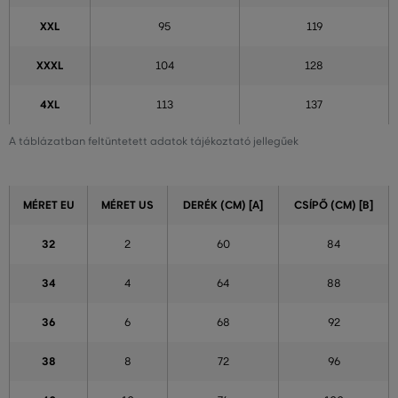
XXL
95
119
XXXL
104
128
4XL
113
137
A táblázatban feltüntetett adatok tájékoztató jellegűek
MÉRET EU
MÉRET US
DERÉK (CM) [A]
CSÍPŐ (CM) [B]
32
2
60
84
34
4
64
88
36
6
68
92
38
8
72
96