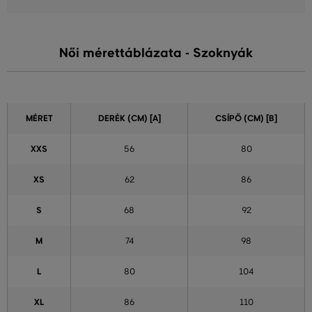
Női mérettáblázata - Szoknyák
MÉRET
DERÉK (CM) [A]
CSÍPŐ (CM) [B]
XXS
56
80
XS
62
86
S
68
92
M
74
98
L
80
104
XL
86
110