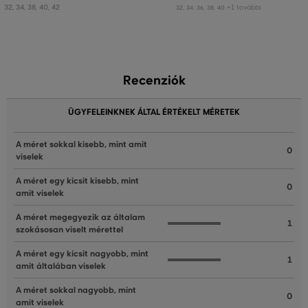
32
,
34
,
38
,
40
,
42
+1 további
32
,
34
,
36
,
38
,
40
Recenziók
ÜGYFELEINKNEK ÁLTAL ÉRTÉKELT MÉRETEK
A méret sokkal kisebb, mint amit
0
viselek
A méret egy kicsit kisebb, mint
0
amit viselek
A méret megegyezik az általam
1
szokásosan viselt mérettel
A méret egy kicsit nagyobb, mint
1
amit általában viselek
A méret sokkal nagyobb, mint
0
amit viselek